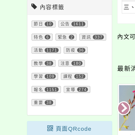
內容標籤
三
節日
10
公告
1611
內文
特色
6
緊急
2
資訊
337
活動
1171
防疫
36
教學
38
注意
180
最新
學習
109
課程
152
報名
1151
宣導
274
重要
38
頁面QRcode