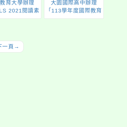
教育大學辦理
大園國際高中辦理
114
LS 2021閱讀素
「113學年度國際教育
暨中
本與命題分析工
中程計畫資訊網填報
作坊」
說明暨日韓主題國家
國際交流介紹研習」
下一頁
→