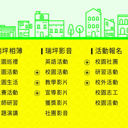
瑞坪相簿
瑞坪影音
活動報名
校園巡禮
英語活動
校園社團
展
校園活動
校園活動
研習活動
開
展
展
校園生活
教學影片
校外活動
選
開
開
展
展
競賽活動
宣導影片
校園志工
單
選
選
開
開
展
教師研習
獲獎影片
校園活動
單
單
選
選
開
專題演講
社團影音
單
單
選
單