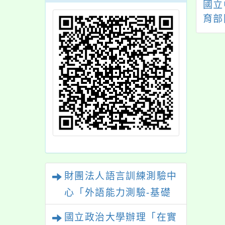
市113學年度國際
臺北市立文獻館舉辦
國立
育跨校社群第三次
「115年臺北學系列活
育部
研習工作坊
動—史蹟研習營」
適性
驗計
財團法人語言訓練測驗中
心「外語能力測驗-基礎
級（FLPT-Basic）」
國立政治大學辦理「在實