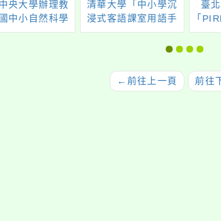
中央大學辦理教
清華大學「中小學沉
臺北
國中小自然科學
浸式客語課室用語手
「PIR
教學教材研發實
冊編製及推廣」種子
養文
畫「2026國中理
師資培訓工作坊
化線上課程」
←
前往上一頁
前往