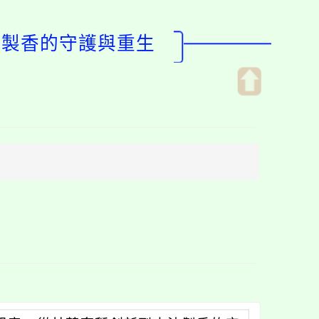
法製香的守護與重生
開
啟
上
方
區
塊