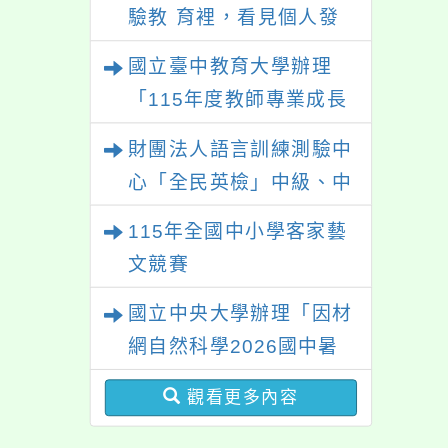
驗教 育裡，看見個人發
展的可能性」
國立臺中教育大學辦理
「115年度教師專業成長
研習—「夢的N次方」實
財團法人語言訓練測驗中
踐家論壇（中區臺中
心「全民英檢」中級、中
場）」
高級測驗
115年全國中小學客家藝
文競賽
國立中央大學辦理「因材
網自然科學2026國中暑
期課程」
觀看更多內容