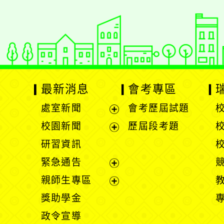
最新消息
會考專區
處室新聞
會考歷屆試題
展
校園新聞
歷屆段考題
開
展
研習資訊
選
開
緊急通告
單
選
展
親師生專區
單
開
展
獎助學金
選
開
政令宣導
單
選