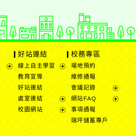
好站連結
校務專區
線上自主學習
場地預約
展
展
教育宣導
維修通報
開
開
好站連結
會議記錄
選
選
展
處室連結
網站FAQ
單
單
開
展
展
校園網站
事項通報
選
開
開
展
瑞坪儲蓄專戶
單
選
選
開
單
單
選