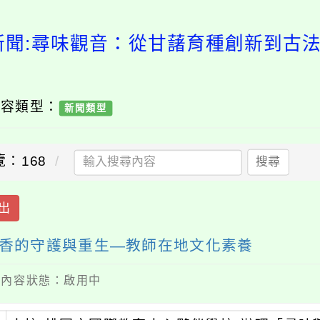
新聞:尋味觀音：從甘藷育種創新到古
內容類型：
新聞類型
覽：168
搜尋
出
香的守護與重生—教師在地文化素養
 / 內容狀態：啟用中