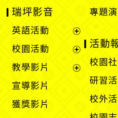
瑞坪影音
專題演
英語活動
展
活動
校園活動
開
展
校園社
教學影片
選
開
展
研習活
宣導影片
單
選
開
校外活
獲獎影片
單
選
校園志