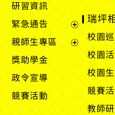
研習資訊
選
開
瑞坪
緊急通告
單
選
展
校園巡
親師生專區
單
開
展
校園活
獎助學金
選
開
校園生
政令宣導
單
選
競賽活
競賽活動
單
教師研