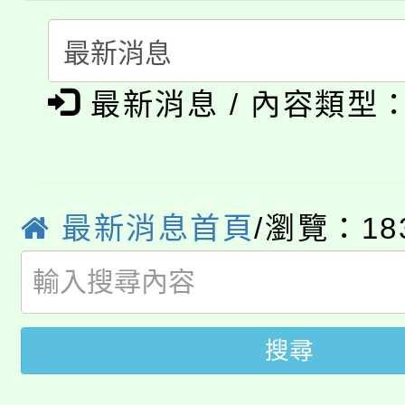
115年度「教育部表揚
展演活動實施計畫」
踴躍報名參加。
系所師生報名參加。
公告本校115學年度第1
義教育推展貢獻獎」
最新消息 / 內容類型
「2026金融保險知識
代理(課)教師甄選結果(
桃園市115學年度學生
車」活動
公告本校115學年度第
生本土語及新住民語歌
最新消息首頁
/瀏覽：18
公告本校115學年度第
代理(課)教師甄選結果(
轉知中國文化大學推廣
代理(課)教師甄選結果(
轉知苗栗縣政府辦理11
《TA101》溝通分析
搜尋
桃園市115學年度學生
縣市「校園短影音徵選
程，歡迎學生輔導中心