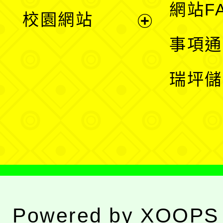
展
網站F
校園網站
開
展
事項通
選
開
瑞坪儲
單
選
單
Powered by
XOOPS