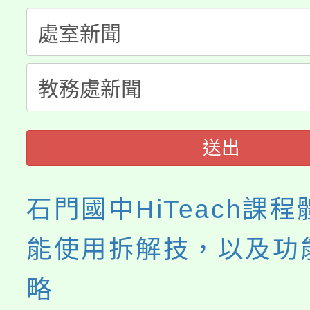
「桃園市補助參觀特色
要點
門員」簡章及活動海報
心理、諮商輔導、社會
115年度「教育部表揚
展演活動實施計畫」
踴躍報名參加。
系所師生報名參加。
義教育推展貢獻獎」
送出
石門國中HiTeach課
能使用拆解技，以及功
略