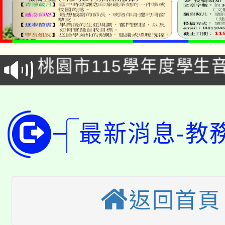
公告本校115學年度第1
「2026金融保險知識
代理(課)教師甄選結果(
桃園市115學年度學生
車」活動
公告本校115學年度第
生本土語及新住民語歌
公告本校115學年度第
代理(課)教師甄選結果(
最新消息-教
轉知中國文化大學推廣
代理(課)教師甄選結果(
轉知苗栗縣政府辦理11
《TA101》溝通分析
桃園市115學年度學生
縣市「校園短影音徵選
程，歡迎學生輔導中心
返回首頁
「桃園市補助參觀特色
要點
門員」簡章及活動海報
心理、諮商輔導、社會