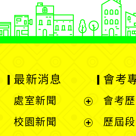
最新消息
會考
處室新聞
會考歷
展
校園新聞
歷屆段
開
展