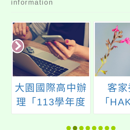
information
國
大園國際高中辦
客家
新
理「113學年度
「HA
程
國際教育中程計
輸入法