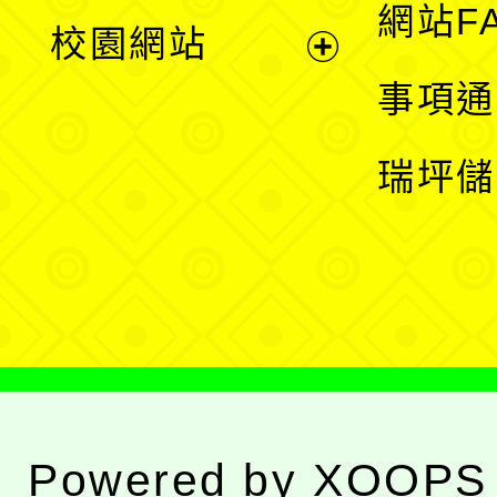
展
網站F
校園網站
開
展
事項通
選
開
瑞坪儲
單
選
單
Powered by
XOOPS