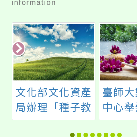
information
會
文化部文化資產
臺師大
造
局辦理「種子教
中心舉
紀
師考古研習工作
「速戰