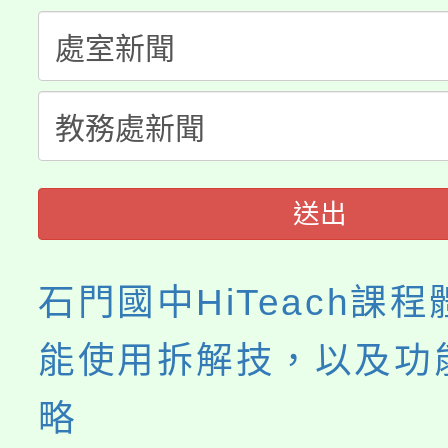
大溪自造教育及科技中心
份教師增能研習
半價優惠，詳情可洽有
淨零綠生活教案入校路
份教師研習
者。
115年食農教育專業人
會
程
送出
石門國中HiTeach課
能使用拆解技，以及功
略