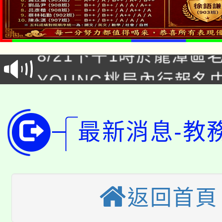
「本色祭」8/29、30
8/21下午1時於龍潭區
場熱烈登場!
YOUNG桃局內行報名
徵才活動。
8月14至27日，桃園
局官網。
115年桃園市運動會8/1
開!
最新消息-教
桃園市低收入戶享有免
田徑場及游泳池舉行。
大園自造教育及科技中心
視費優惠，中低收入戶
返回首頁
大溪自造教育及科技中心
份教師增能研習
半價優惠，詳情可洽有
淨零綠生活教案入校路