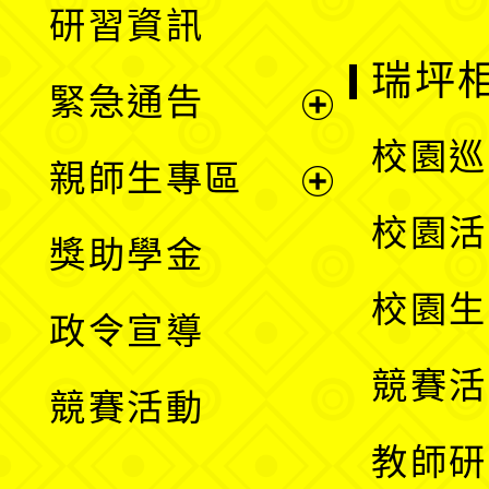
研習資訊
選
開
瑞坪
緊急通告
單
選
展
校園巡
親師生專區
單
開
展
校園活
獎助學金
選
開
校園生
政令宣導
單
選
競賽活
競賽活動
單
教師研