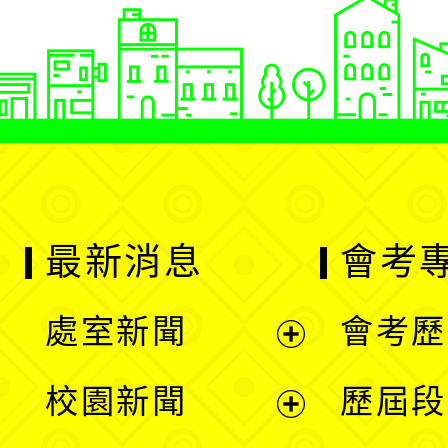
最新消息
會考
處室新聞
會考歷
展
校園新聞
歷屆段
開
展