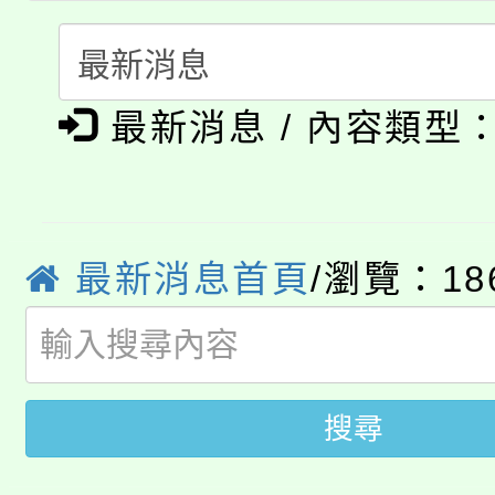
份教師研習
者。
115年食農教育專業人
會
「本色祭」8/29、30
程
最新消息 / 內容類型
8/21下午1時於龍潭區
場熱烈登場!
YOUNG桃局內行報名
徵才活動。
8月14至27日，桃園
最新消息首頁
/瀏覽：18
局官網。
115年桃園市運動會8/1
開!
桃園市低收入戶享有免
田徑場及游泳池舉行。
搜尋
大園自造教育及科技中心
視費優惠，中低收入戶