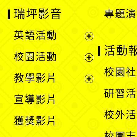
瑞坪影音
專題演
英語活動
展
活動
校園活動
開
展
校園社
教學影片
選
開
展
研習活
宣導影片
單
選
開
校外活
獲獎影片
單
選
校園志