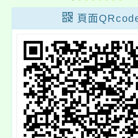
坊」
廣
頁面QRcod