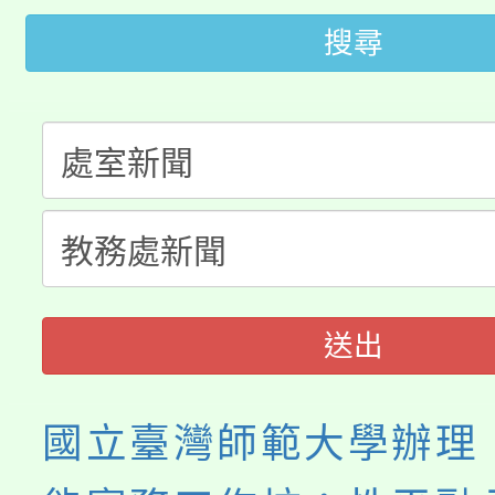
桃園市低收入戶享有免
搜尋
田徑場及游泳池舉行。
大園自造教育及科技中心
視費優惠，中低收入戶
大溪自造教育及科技中心
份教師增能研習
半價優惠，詳情可洽有
淨零綠生活教案入校路
份教師研習
者。
會
送出
國立臺灣師範大學辦理