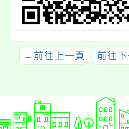
←
前往上一頁
前往下