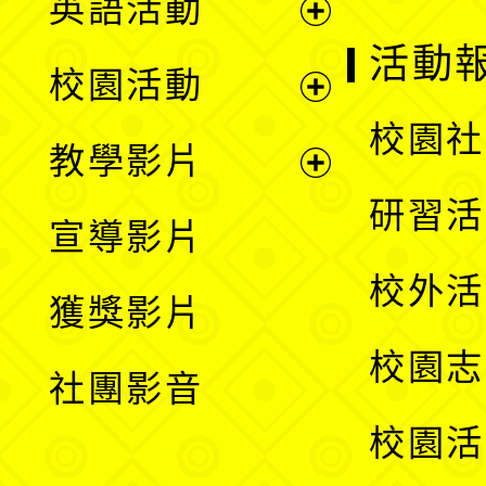
英語活動
展
活動
校園活動
開
展
校園社
教學影片
選
開
展
研習活
宣導影片
單
選
開
校外活
獲獎影片
單
選
校園志
社團影音
單
校園活