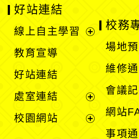
好站連結
校務
線上自主學習
展
場地預
教育宣導
開
維修通
好站連結
選
會議記
處室連結
單
展
網站F
校園網站
開
展
事項通