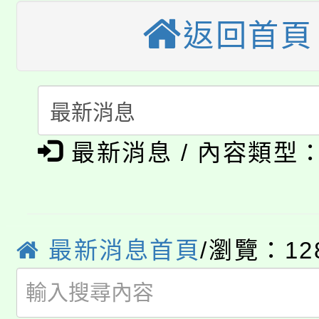
大園自造教育及科技中心
視費優惠，中低收入戶
返回首頁
大溪自造教育及科技中心
份教師增能研習
半價優惠，詳情可洽有
淨零綠生活教案入校路
份教師研習
者。
公告本校115學年度第1
會
最新消息 / 內容類型
「本色祭」8/29、30
代理(課)教師甄選結果
8/21下午1時於龍潭區
場熱烈登場!
告(尚有缺額)
YOUNG桃局內行報名
徵才活動。
最新消息首頁
/瀏覽：12
8月14至27日，桃園
局官網。
115年桃園市運動會8/1
開!