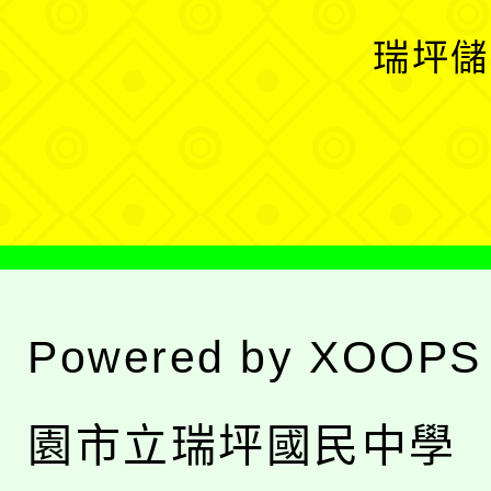
選
開
瑞坪儲
單
選
單
Powered by
XOOPS
園市立瑞坪國民中學