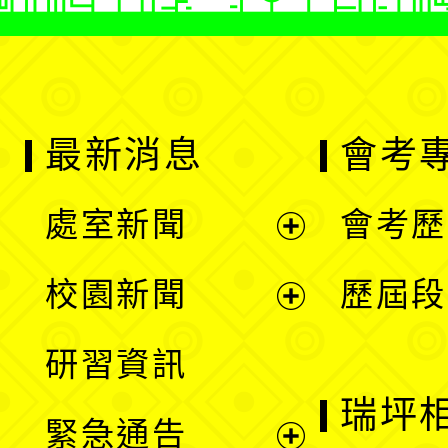
最新消息
會考
處室新聞
會考歷
展
校園新聞
歷屆段
開
展
研習資訊
選
開
瑞坪
緊急通告
單