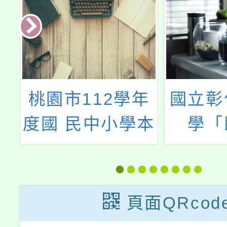
學年
國立彰化師範大
國立
學本
學「既往不
學數
南
geo，義集 geo
辦理
援工
中」
決遊
認證
的數
頁面QRcod
場）
共