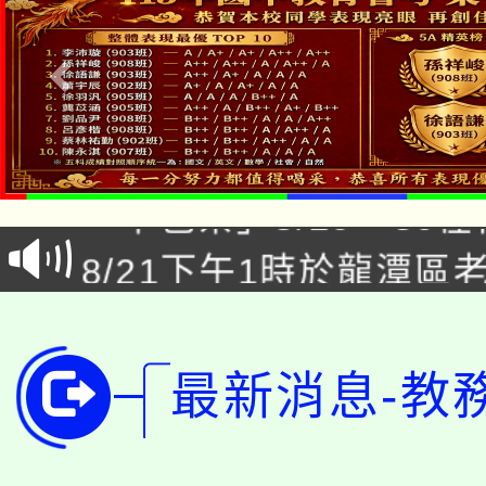
公告本校115學年度第1
「本色祭」8/29、30
代理(課)教師甄選結果
8/21下午1時於龍潭區
場熱烈登場!
告(尚有缺額)
YOUNG桃局內行報名
徵才活動。
8月14至27日，桃園
局官網。
最新消息-教
115年桃園市運動會8/1
開!
桃園市低收入戶享有免
田徑場及游泳池舉行。