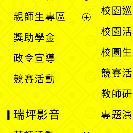
選
展
校園巡
親師生專區
單
開
展
校園活
獎助學金
選
開
校園生
政令宣導
單
選
競賽活
競賽活動
單
教師研
瑞坪影音
專題演