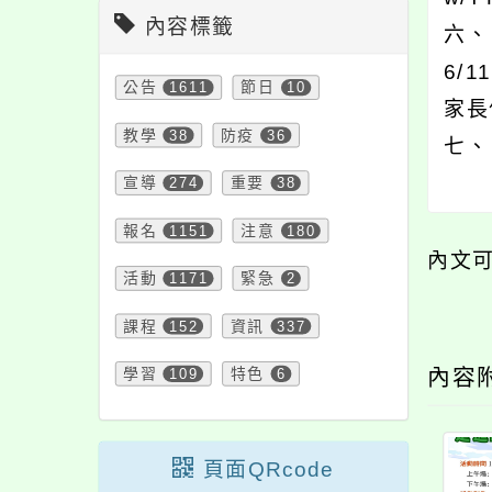
內容標籤
六、
6/
公告
1611
節日
10
家長
教學
38
防疫
36
七、
宣導
274
重要
38
報名
1151
注意
180
內文
活動
1171
緊急
2
課程
152
資訊
337
內容
學習
109
特色
6
頁面QRcode