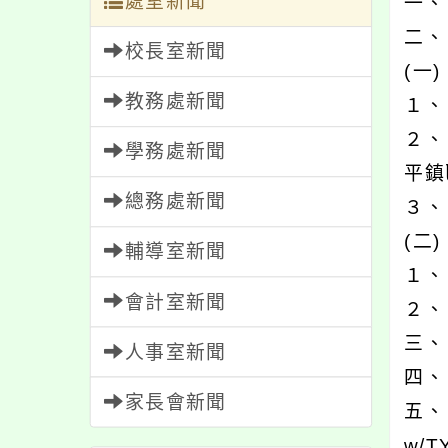
處室新聞
一、
二、
校長室新聞
(一
教務處新聞
１、
２、
學務處新聞
平鎮
總務處新聞
３、
(二
輔導室新聞
１、
會計室新聞
２、
三、
人事室新聞
四、
家長會新聞
五、
w/T