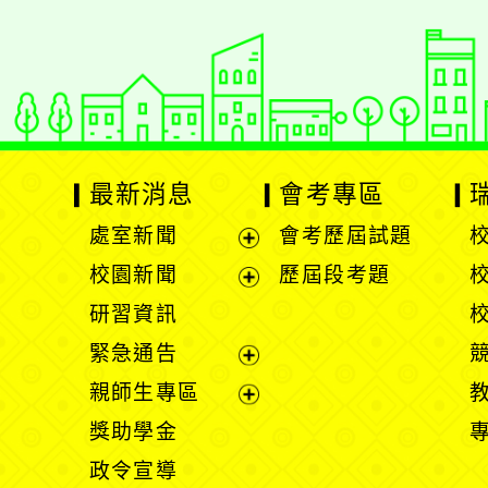
最新消息
會考專區
處室新聞
會考歷屆試題
展
校園新聞
歷屆段考題
開
展
研習資訊
選
開
緊急通告
單
選
展
親師生專區
單
開
展
獎助學金
選
開
政令宣導
單
選