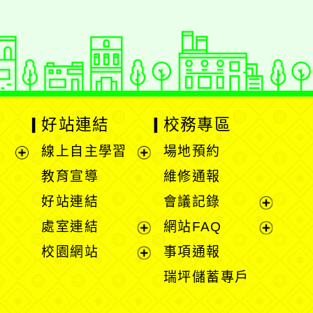
好站連結
校務專區
線上自主學習
場地預約
展
展
教育宣導
維修通報
開
開
好站連結
會議記錄
選
選
展
處室連結
網站FAQ
單
單
開
展
展
校園網站
事項通報
選
開
開
展
瑞坪儲蓄專戶
單
選
選
開
單
單
選