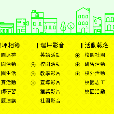
瑞坪相簿
瑞坪影音
活動報名
校園巡禮
英語活動
校園社團
展
校園活動
校園活動
研習活動
開
展
展
校園生活
教學影片
校外活動
選
開
開
展
展
競賽活動
宣導影片
校園志工
單
選
選
開
開
展
教師研習
獲獎影片
校園活動
單
單
選
選
開
專題演講
社團影音
單
單
選
單