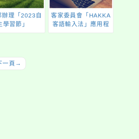
辦理「2023自
客家委員會「HAKKA
114
主學習節」
客語輸入法」應用程
驗教
式已上架
子也
鄉村
下一頁
→