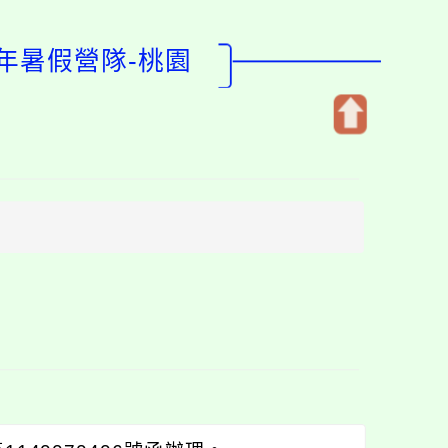
年暑假營隊-桃園
開
啟
上
方
區
塊