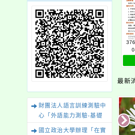
37
0
最新
財團法人語言訓練測驗中
心「外語能力測驗-基礎
級（FLPT-Basic）」
國立政治大學辦理「在實