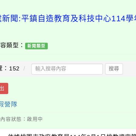
處新聞:平鎮自造教育及科技中心114學
內容類型：
新聞類型
覽：152
搜尋
出
假營隊
 / 內容狀態：啟用中