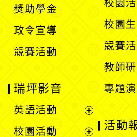
展
校園活
獎助學金
選
開
校園生
政令宣導
單
選
競賽活
競賽活動
單
教師研
瑞坪影音
專題演
英語活動
展
活動
校園活動