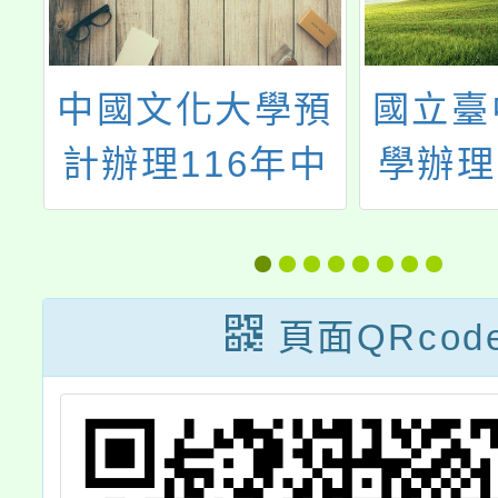
大
中國文化大學預
國立臺
×
計辦理116年中
學辦理
-
等學校教師在職
度沉浸
展
進修第 二專長學
程觀摩
分班綜合活動領
驗
頁面QRcod
域－家政專長自
費班(台中)