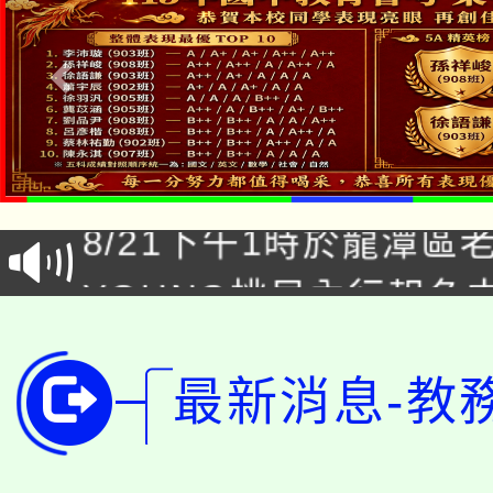
「本色祭」8/29、30
8/21下午1時於龍潭區
場熱烈登場!
YOUNG桃局內行報名
徵才活動。
8月14至27日，桃園
局官網。
115年桃園市運動會8/1
最新消息-教
開!
桃園市低收入戶享有免
田徑場及游泳池舉行。