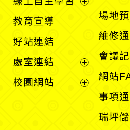
線上自主學習
展
場地預
教育宣導
開
維修通
好站連結
選
會議記
處室連結
單
展
網站F
校園網站
開
展
事項通
選
開
瑞坪儲
單
選