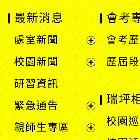
最新消息
會考
處室新聞
會考歷
展
校園新聞
歷屆段
開
展
研習資訊
選
開
瑞坪
緊急通告
單
選
展
校園巡
親師生專區
單
開