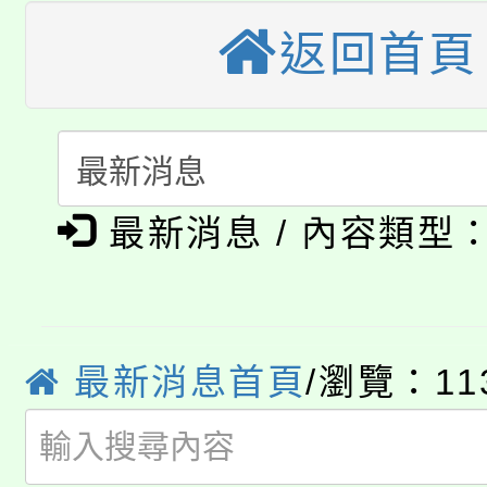
大園自造教育及科技中心
視費優惠，中低收入戶
返回首頁
大溪自造教育及科技中心
份教師增能研習
半價優惠，詳情可洽有
淨零綠生活教案入校路
份教師研習
者。
115年食農教育專業人
會
「本色祭」8/29、30
程
最新消息 / 內容類型
8/21下午1時於龍潭區
場熱烈登場!
YOUNG桃局內行報名
徵才活動。
最新消息首頁
/瀏覽：11
8月14至27日，桃園
局官網。
115年桃園市運動會8/1
開!