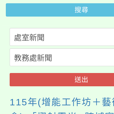
桃園市低收入戶享有免
田徑場及游泳池舉行。
搜尋
大園自造教育及科技中心
視費優惠，中低收入戶
大溪自造教育及科技中心
份教師增能研習
半價優惠，詳情可洽有
淨零綠生活教案入校路
份教師研習
者。
115年食農教育專業人
會
程
送出
115年(增能工作坊＋