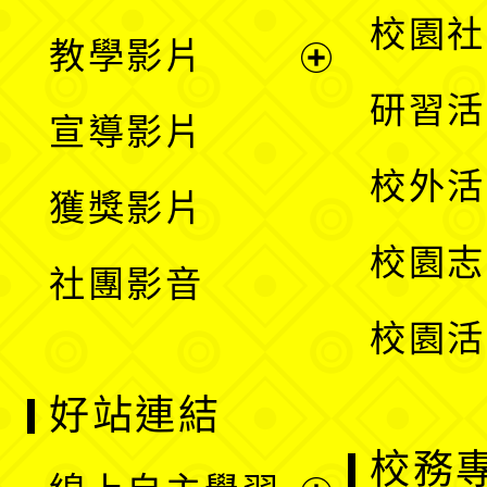
開
展
校園社
教學影片
選
開
展
研習活
宣導影片
單
選
開
校外活
獲獎影片
單
選
校園志
社團影音
單
校園活
好站連結
校務