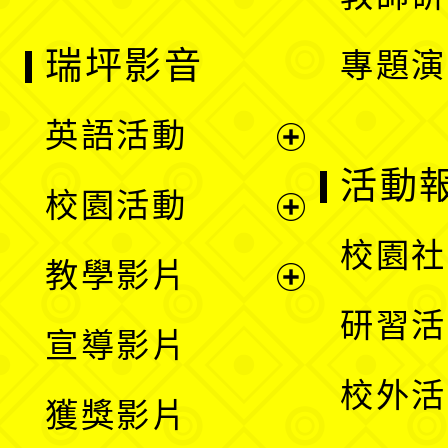
瑞坪影音
專題演
英語活動
展
活動
校園活動
開
展
校園社
教學影片
選
開
展
研習活
宣導影片
單
選
開
校外活
獲獎影片
單
選