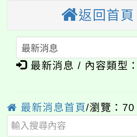
大園自造教育及科技中心
視費優惠，中低收入戶
返回首頁
大溪自造教育及科技中心
份教師增能研習
半價優惠，詳情可洽有
淨零綠生活教案入校路
份教師研習
者。
115年食農教育專業人
會
「本色祭」8/29、30
程
最新消息 / 內容類型
8/21下午1時於龍潭區
場熱烈登場!
YOUNG桃局內行報名
徵才活動。
8月14至27日，桃園
最新消息首頁
/瀏覽：70
局官網。
115年桃園市運動會8/1
開!