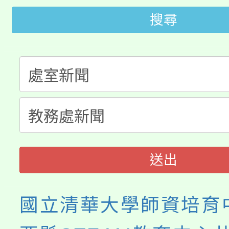
桃園市低收入戶享有免
田徑場及游泳池舉行。
搜尋
大園自造教育及科技中心
視費優惠，中低收入戶
大溪自造教育及科技中心
份教師增能研習
半價優惠，詳情可洽有
淨零綠生活教案入校路
份教師研習
者。
115年食農教育專業人
會
程
送出
國立清華大學師資培育