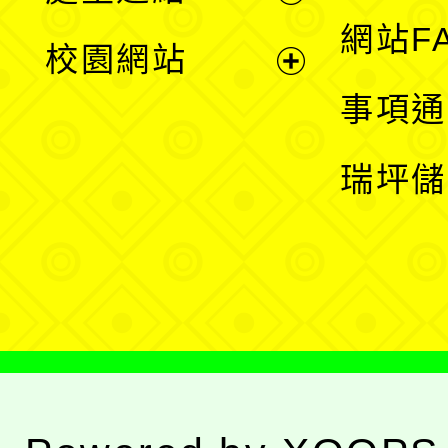
展
網站F
校園網站
開
展
事項通
選
開
瑞坪儲
單
選
單