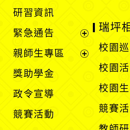
開
展
研習資訊
選
開
瑞坪
緊急通告
單
選
展
校園巡
親師生專區
單
開
展
校園活
獎助學金
選
開
校園生
政令宣導
單
選
競賽活
競賽活動
單
教師研