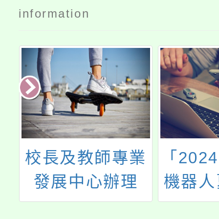
information
潛
校長及教師專業
「202
會
發展中心辦理
機器人
學
「專業回饋人才