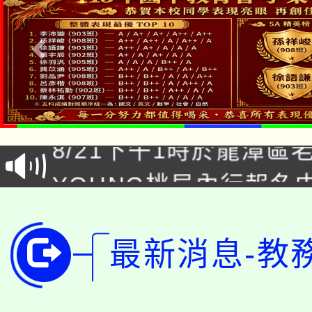
「本色祭」8/29、30
8/21下午1時於龍潭區
場熱烈登場!
YOUNG桃局內行報名
徵才活動。
8月14至27日，桃園
局官網。
115年桃園市運動會8/1
開!
最新消息-教
桃園市低收入戶享有免
田徑場及游泳池舉行。