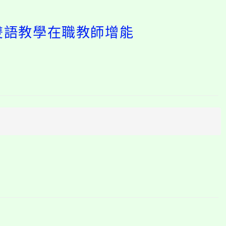
學雙語教學在職教師增能
開
啟
上
方
區
塊