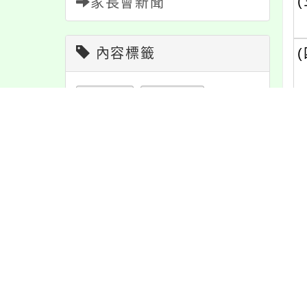
(
家長會新聞
內容標籤
(
教學
38
學習
109
資訊
337
緊急
2
內
宣導
274
防疫
36
公告
1611
報名
1151
最
重要
38
節日
10
課程
152
活動
1171
特色
6
注意
180