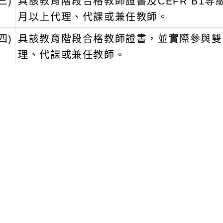
三)
具該教育階段合格教師證書及CEFR B1
月以上代理、代課或兼任教師。
四)
具該教育階段合格教師證書，並實際參與雙
理、代課或兼任教師。
文可瀏覽群組：
註冊會員
訪客
新消息-相關內容
related information