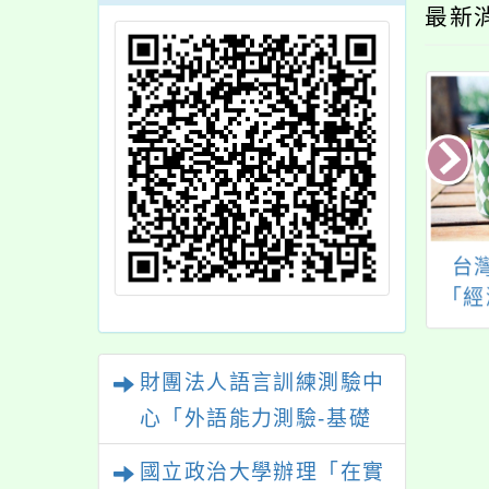
最新
立臺中教育大學辦
國立臺中科技大學辦
台
114學年度國民中
理「越南語能力檢定
「經
閩南語文專題講座
測驗」
（
研習課程計畫」
Oly
財團法人語言訓練測驗中
於我
心「外語能力測驗-基礎
級（FLPT-Basic）」
國立政治大學辦理「在實