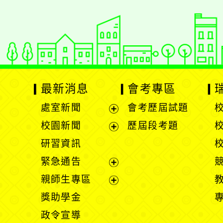
最新消息
會考專區
處室新聞
會考歷屆試題
展
校園新聞
歷屆段考題
開
展
研習資訊
選
開
緊急通告
單
選
展
親師生專區
單
開
展
獎助學金
選
開
政令宣導
單
選