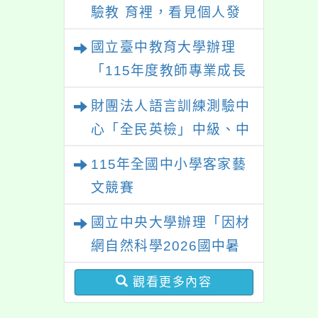
驗教 育裡，看見個人發
展的可能性」
國立臺中教育大學辦理
「115年度教師專業成長
研習—「夢的N次方」實
財團法人語言訓練測驗中
踐家論壇（中區臺中
心「全民英檢」中級、中
場）」
高級測驗
115年全國中小學客家藝
文競賽
國立中央大學辦理「因材
網自然科學2026國中暑
期課程」
觀看更多內容