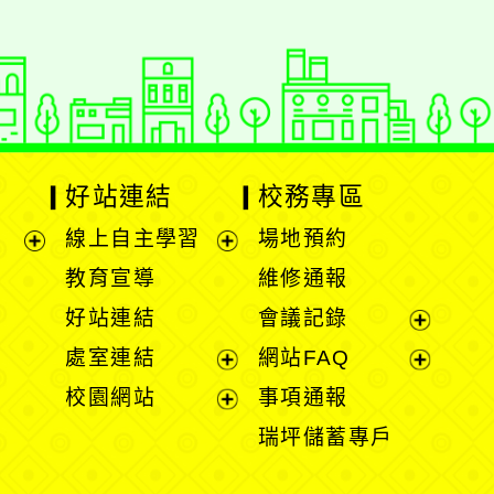
好站連結
校務專區
線上自主學習
場地預約
展
展
教育宣導
維修通報
開
開
好站連結
會議記錄
選
選
展
處室連結
網站FAQ
單
單
開
展
展
校園網站
事項通報
選
開
開
展
瑞坪儲蓄專戶
單
選
選
開
單
單
選