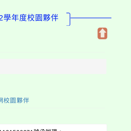
12學年度校園夥伴
開
啟
上
方
區
塊
網校園夥伴