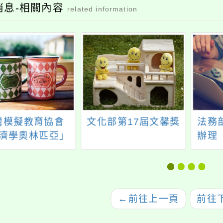
消息-相關內容
related information
灣模擬教育協會
文化部第17屆文馨獎
法務
濟學奧林匹亞」
辦理
Economics
庫創
mpiad）國際回合
國之校際回合選
拔
←
前往上一頁
前往