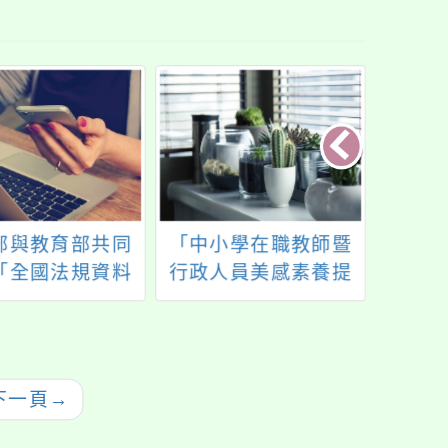
部與教育部共同
「中小學在職教師暨
桃園
「全國法規資料
行政人員美感素養提
局修
意教學工作坊」
升計畫」-【美感領航
加客
共識營】研習課程
下一頁
→