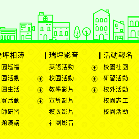
瑞坪相簿
瑞坪影音
活動報名
校園巡禮
英語活動
校園社團
展
校園活動
校園活動
研習活動
開
展
展
校園生活
教學影片
校外活動
選
開
開
展
展
競賽活動
宣導影片
校園志工
單
選
選
開
開
展
教師研習
獲獎影片
校園活動
單
單
選
選
開
專題演講
社團影音
單
單
選
單