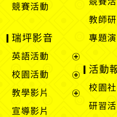
競賽活
競賽活動
單
教師研
瑞坪影音
專題演
英語活動
展
活動
校園活動
開
展
校園社
教學影片
選
開
展
研習活
宣導影片
單
選