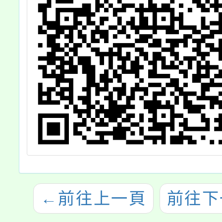
←
前往上一頁
前往下