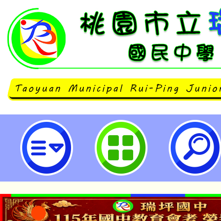
「2023麥塊建築大賽-還原古蹟」
坪國民中學