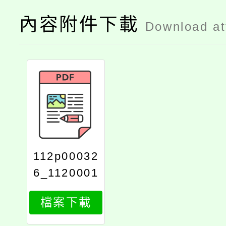
內容附件下載
Download a
112p00032
6_1120001
044_112d2
檔案下載
00036601