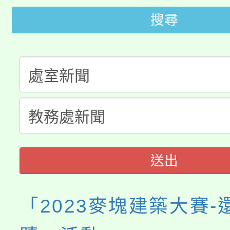
大園自造教育及科技中心
搜尋
視費優惠，中低收入戶
大溪自造教育及科技中心
份教師增能研習
半價優惠，詳情可洽有
淨零綠生活教案入校路
份教師研習
者。
115年食農教育專業人
會
程
送出
「2023麥塊建築大賽-