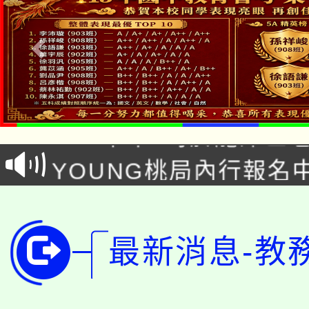
「本色祭」8/29、30
8/21下午1時於龍潭區
場熱烈登場!
YOUNG桃局內行報名
徵才活動。
8月14至27日，桃園
局官網。
115年桃園市運動會8/1
開!
最新消息-教
桃園市低收入戶享有免
田徑場及游泳池舉行。
大園自造教育及科技中心
視費優惠，中低收入戶