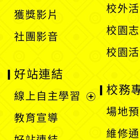
開
校外活
獲獎影片
單
選
校園志
社團影音
單
校園活
好站連結
校務
線上自主學習
展
場地預
教育宣導
開
維修通
好站連結