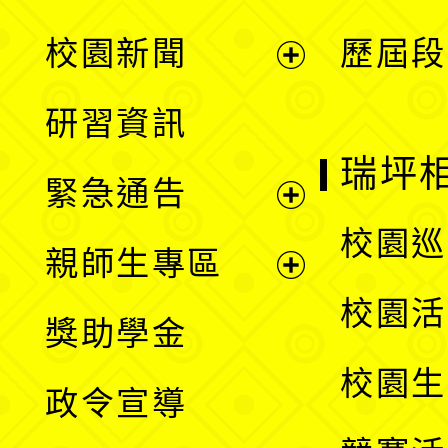
展
校園新聞
歷屆段
開
展
研習資訊
選
開
瑞坪
緊急通告
單
選
展
校園巡
親師生專區
單
開
展
校園活
獎助學金
選
開
校園生
政令宣導
單
選