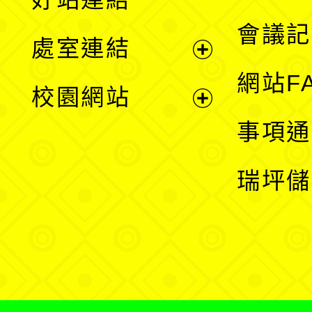
選
會議記
處室連結
單
展
網站F
校園網站
開
展
事項通
選
開
瑞坪儲
單
選
單