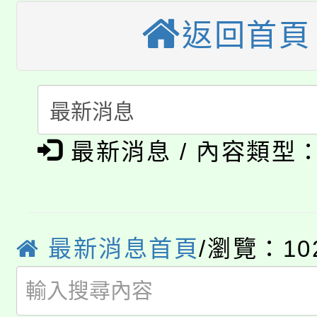
大溪自造教育及科技中心
返回首頁
份教師增能研習
半價優惠，詳情可洽有
淨零綠生活教案入校路
份教師研習
者。
115年食農教育專業人
會
「本色祭」8/29、30
程
最新消息 / 內容類型
8/21下午1時於龍潭區
場熱烈登場!
YOUNG桃局內行報名
徵才活動。
8月14至27日，桃園
局官網。
最新消息首頁
/瀏覽：10
115年桃園市運動會8/1
開!
桃園市低收入戶享有免
田徑場及游泳池舉行。