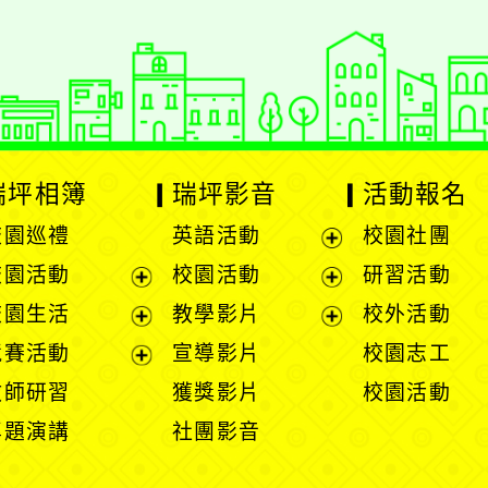
瑞坪相簿
瑞坪影音
活動報名
校園巡禮
英語活動
校園社團
展
校園活動
校園活動
研習活動
開
展
展
校園生活
教學影片
校外活動
選
開
開
展
展
競賽活動
宣導影片
校園志工
單
選
選
開
開
展
教師研習
獲獎影片
校園活動
單
單
選
選
開
專題演講
社團影音
單
單
選
單