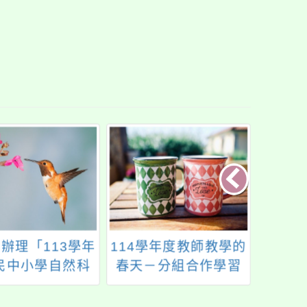
辦理「113學年
114學年度教師教學的
國中
民中小學自然科
春天－分組合作學習
程模
域教師探究、動
初階培訓工作坊
入探究、跨領域