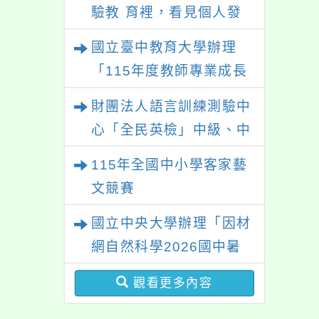
驗教 育裡，看見個人發
國際
展的可能性」
國立臺中教育大學辦理
「115年度教師專業成長
研習—「夢的N次方」實
財團法人語言訓練測驗中
踐家論壇（中區臺中
心「全民英檢」中級、中
場）」
高級測驗
115年全國中小學客家藝
文競賽
國立中央大學辦理「因材
網自然科學2026國中暑
期課程」
觀看更多內容