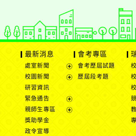
最新消息
會考專區
處室新聞
會考歷屆試題
展
校園新聞
歷屆段考題
開
展
研習資訊
選
開
緊急通告
單
選
展
親師生專區
單
開
展
獎助學金
選
開
政令宣導
單
選