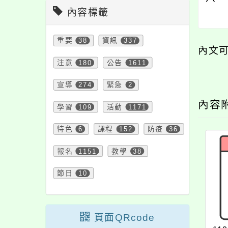
內容標籤
重要
38
資訊
337
內文
注意
180
公告
1611
宣導
274
緊急
2
內容
學習
109
活動
1171
特色
6
課程
152
防疫
36
報名
1151
教學
38
節日
10
頁面QRcode