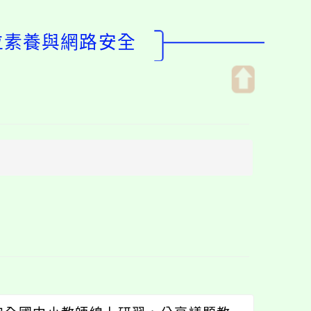
位素養與網路安全
開
啟
上
方
區
塊