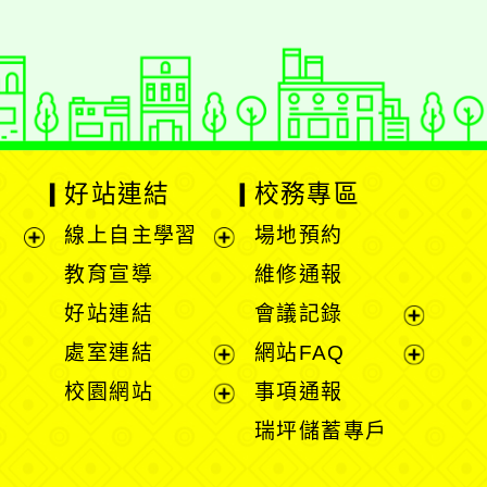
好站連結
校務專區
線上自主學習
場地預約
展
展
教育宣導
維修通報
開
開
好站連結
會議記錄
選
選
展
處室連結
網站FAQ
單
單
開
展
展
校園網站
事項通報
選
開
開
展
瑞坪儲蓄專戶
單
選
選
開
單
單
選