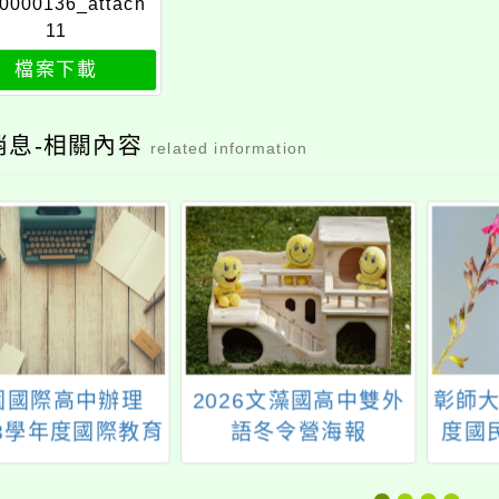
0000136_attach
11
檔案下載
消息-相關內容
related information
園國際高中辦理
2026文藻國高中雙外
彰師大
13學年度國際教育
語冬令營海報
度國
計畫資訊網填報
學領
暨日韓主題國家
機融