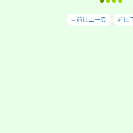
交流介紹研習」
探究(
計與
←
前往上一頁
前往