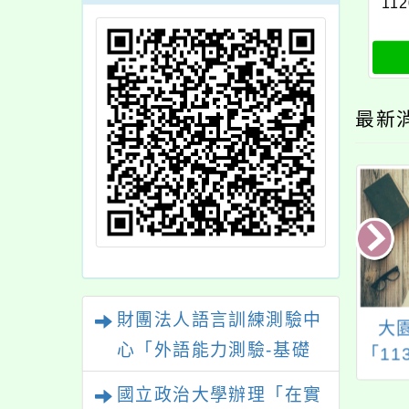
112
最新
財團法人語言訓練測驗中
4舞動桃入校陪伴團
111年度「威力導演
大
心「外語能力測驗-基礎
隊
CCA核心能力認證
「1
班」
中程
級（FLPT-Basic）」
國立政治大學辦理「在實
說明