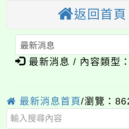
「桃園市補助參觀特色
要點
返回首頁
門員」簡章及活動海報
心理、諮商輔導、社會
115年度「教育部表揚
展演活動實施計畫」
踴躍報名參加。
系所師生報名參加。
「2026 ART TAIPE
義教育推展貢獻獎」
「2026金融保險知識
博覽會」之「藝術教育
最新消息 / 內容類型
桃園市115學年度學生
車」活動
公告本校115學年度第
生本土語及新住民語歌
公告本校115學年度第
代理(課)教師甄選結果(
最新消息首頁
/瀏覽：86
轉知中國文化大學推廣
代理(課)教師甄選結果(
轉知苗栗縣政府辦理11
《TA101》溝通分析