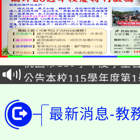
「2026金融保險知識
桃園市115學年度學生
車」活動
公告本校115學年度第
生本土語及新住民語歌
公告本校115學年度第
代理(課)教師甄選結果(
轉知中國文化大學推廣
代理(課)教師甄選結果(
最新消息-教
轉知苗栗縣政府辦理11
《TA101》溝通分析
桃園市115學年度學生
縣市「校園短影音徵選
程，歡迎學生輔導中心