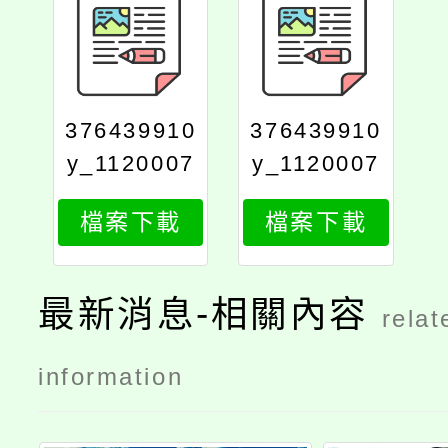
376439910
376439910
y_1120007
y_1120007
096_attach
096_attach
檔案下載
檔案下載
2
1
最新消息-相關內容
relat
information