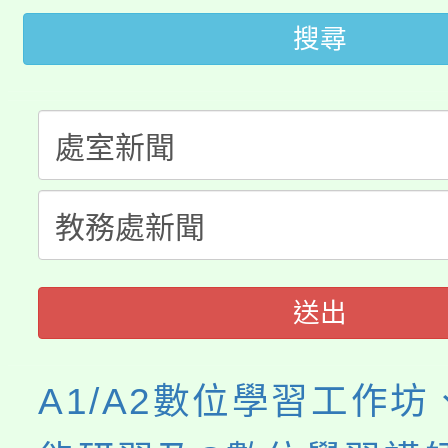
桃園市115學年度學生
搜尋
縣市「校園短影音徵選
程，歡迎學生輔導中心
「桃園市補助參觀特色
要點
門員」簡章及活動海報
心理、諮商輔導、社會
115年度「教育部表揚
展演活動實施計畫」
踴躍報名參加。
系所師生報名參加。
「2026 ART TAIPE
義教育推展貢獻獎」
博覽會」之「藝術教育
送出
A1/A2數位學習工作