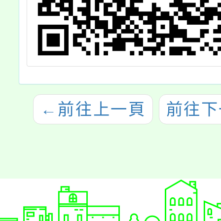
←
前往上一頁
前往下