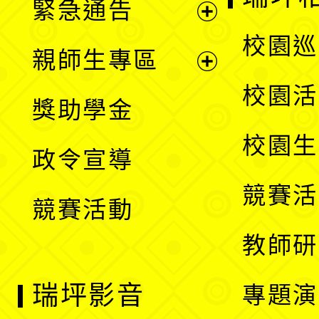
緊急通告
單
選
展
校園巡
親師生專區
單
開
展
校園活
獎助學金
選
開
校園生
政令宣導
單
選
競賽活
競賽活動
單
教師研
瑞坪影音
專題演