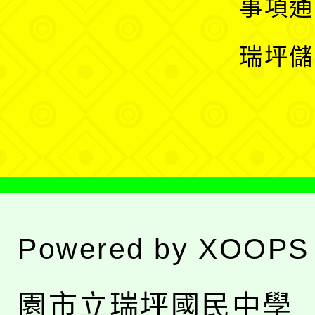
展
事項通
選
開
瑞坪儲
單
選
單
Powered by
XOOPS
園市立瑞坪國民中學