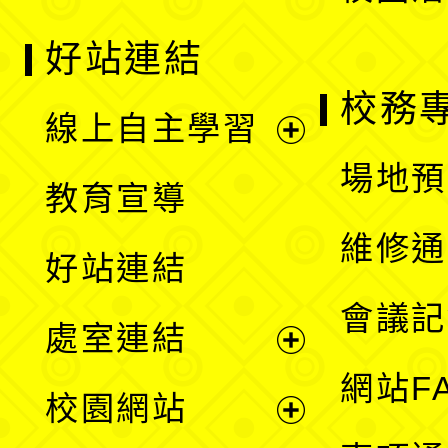
好站連結
校務
線上自主學習
展
場地預
教育宣導
開
維修通
好站連結
選
會議記
處室連結
單
展
網站F
校園網站
開