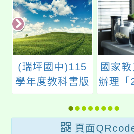
中)115
國家教育研究院
教科書版
辦理「2025美感
本
教育國際論壇」
頁面QRcod