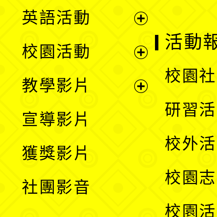
英語活動
展
活動
校園活動
開
展
校園社
教學影片
選
開
展
研習活
宣導影片
單
選
開
校外活
獲獎影片
單
選
校園志
社團影音
單
校園活