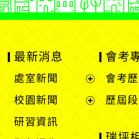
最新消息
會考
處室新聞
會考歷
展
校園新聞
歷屆段
開
展
研習資訊
選
開
瑞坪