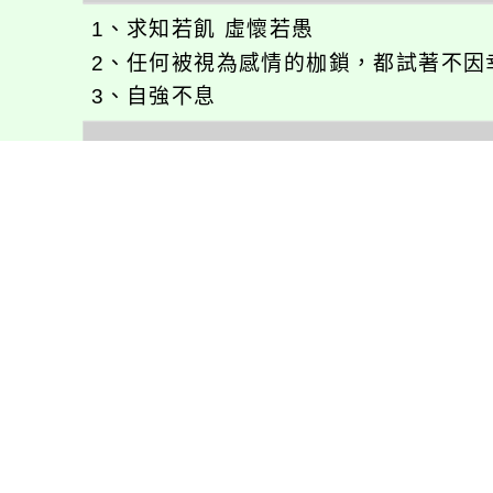
1、求知若飢 虛懷若愚
2、任何被視為感情的枷鎖，都試著不因
3、自強不息
徐嘉裕(Neil Hsu)的工作心得網誌!
徐嘉裕 Neil hsu粉絲團
E-MAIL：
b168168tw@gmail.com
最新消息
會考專區
處室新聞
會考歷屆試題
展