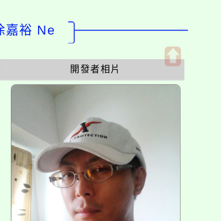
徐嘉裕 Ne
開發者相片
開
啟
上
方
區
塊
各