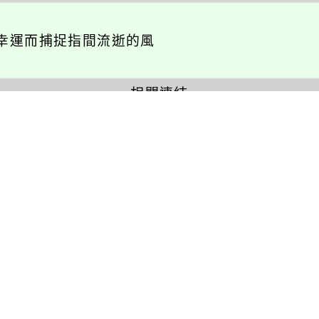
幸運而捕捉指間流逝的風
相關連結
瑞坪相簿
瑞坪影音
活動報名
校園巡禮
英語活動
校園社團
展