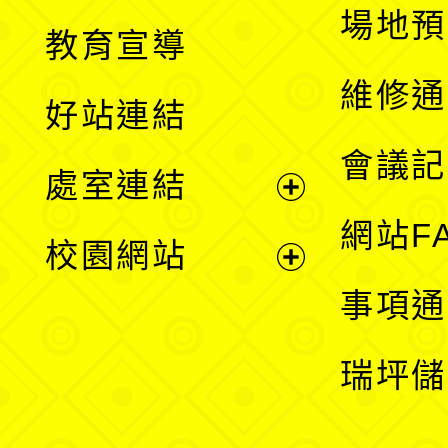
展
場地預
教育宣導
開
維修通
好站連結
選
會議記
處室連結
單
展
網站F
校園網站
開
展
事項通
選
開
瑞坪儲
單
選