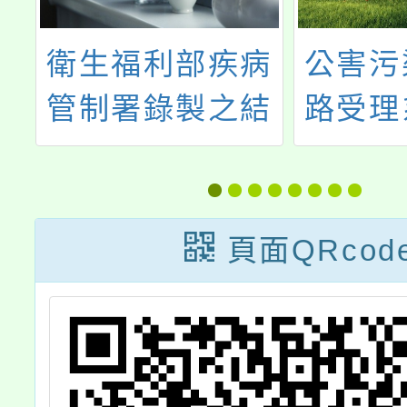
發
衛生福利部疾病
公害污
園
管制署錄製之結
路受理
全
核病及潛伏結核
」
感染廣播衛教素
須
材
頁面QRcod
說