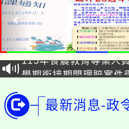
淨零綠生活教案入校路
115年食農教育專業人
會
學期銜接期間理賠案件
程
淨零綠領人才培育課程
學籍身 分審查程序及
公告本校115學年度第1
最新消息-政
版
「2026金融保險知識
代理(課)教師甄選結果(
桃園市115學年度學生