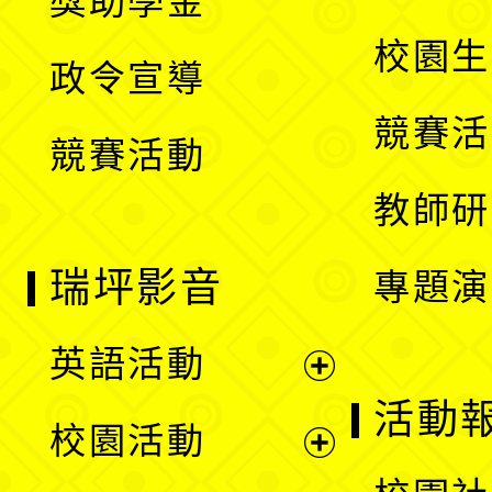
獎助學金
選
開
校園生
政令宣導
單
選
競賽活
競賽活動
單
教師研
瑞坪影音
專題演
英語活動
展
活動
校園活動
開
展