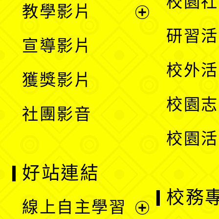
校園社
教學影片
選
開
展
研習活
宣導影片
單
選
開
校外活
獲獎影片
單
選
校園志
社團影音
單
校園活
好站連結
校務
線上自主學習