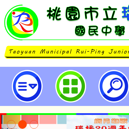
函轉教育部檢送「『公立各級學校
理原 則』、『國立各級學校兼任行
處理辦法』 相關Q＆A」一案-桃
學