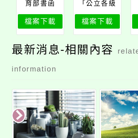
育部書函
「公立各級
學校專任教
檔案下載
檔案下載
師兼職處理
原則」、
「國立各級
最新消息-相關內容
relat
學校兼任行
政職務教師
information
兼職處理辦
法」相關q
＆a