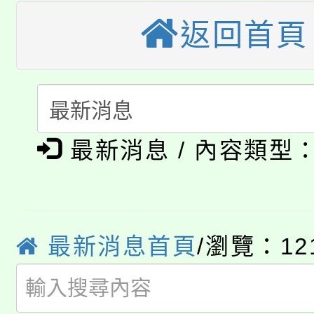
車」活動
返回首頁
公告本校115學年度第
生本土語及新住民語歌
公告本校115學年度第
代理(課)教師甄選結果(
轉知中國文化大學推廣
代理(課)教師甄選結果(
淨零綠生活教案入校路
《TA101》溝通分析
最新消息 / 內容類型
115年食農教育專業人
會
程，歡迎學生輔導中心
學期銜接期間理賠案件
程
心理、諮商輔導、社會
淨零綠領人才培育課程
最新消息首頁
/瀏覽：12
學籍身 分審查程序及
系所師生報名參加。
公告本校115學年度第1
版