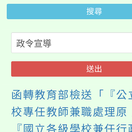
「2026金融保險知識
代理(課)教師甄選結果(
搜尋
桃園市115學年度學生
車」活動
公告本校115學年度第
生本土語及新住民語歌
公告本校115學年度第
代理(課)教師甄選結果(
轉知中國文化大學推廣
代理(課)教師甄選結果(
送出
《TA101》溝通分析
程，歡迎學生輔導中心
函轉教育部檢送「『公
心理、諮商輔導、社會
校專任教師兼職處理原
系所師生報名參加。
『國立各級學校兼任行