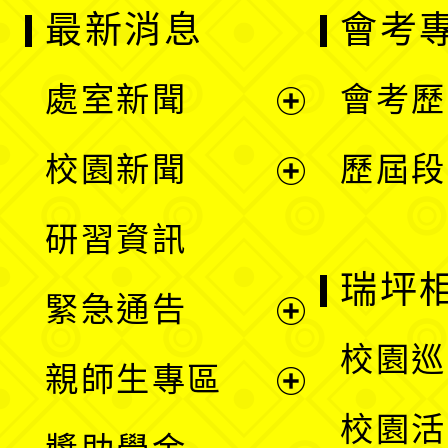
最新消息
會考
處室新聞
會考歷
展
校園新聞
歷屆段
開
展
研習資訊
選
開
瑞坪
緊急通告
單
選
展
校園巡
親師生專區
單
開
展
校園活