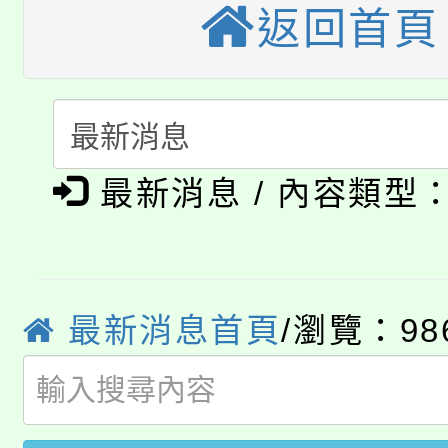
返回首頁
公告本校115學年度第
生本土語及新住民語歌
公告本校115學年度第
代理(課)教師甄選結果(
轉知中國文化大學推廣
代理(課)教師甄選結果(
淨零綠生活教案入校路
《TA101》溝通分析
最新消息 / 內容類型
115年食農教育專業人
會
程，歡迎學生輔導中心
學期銜接期間理賠案件
程
心理、諮商輔導、社會
最新消息首頁
/瀏覽：98
淨零綠領人才培育課程
學籍身 分審查程序及
系所師生報名參加。
公告本校115學年度第1
版
「2026金融保險知識
代理(課)教師甄選結果(