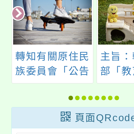
補
轉知有關原住民
主旨：
學
族委員會「公告
部「教
113年度原住民
教育貢
申
族歲時祭儀放假
要點」
1
日期」1份
令影本
頁面QRcod
畫
則修正