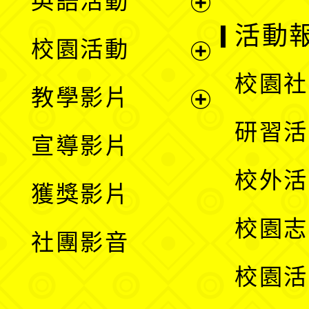
英語活動
展
活動
校園活動
開
展
校園社
教學影片
選
開
展
研習活
宣導影片
單
選
開
校外活
獲獎影片
單
選
校園志
社團影音
單
校園活