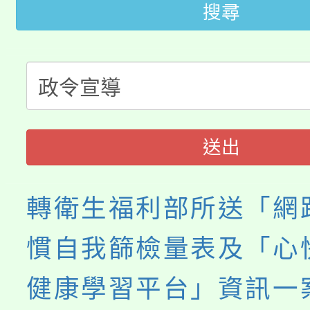
搜尋
桃園市115學年度學生
車」活動
公告本校115學年度第
生本土語及新住民語歌
公告本校115學年度第
代理(課)教師甄選結果(
轉知中國文化大學推廣
代理(課)教師甄選結果(
送出
《TA101》溝通分析
程，歡迎學生輔導中心
轉衛生福利部所送「網
心理、諮商輔導、社會
慣自我篩檢量表及「心
系所師生報名參加。
健康學習平台」資訊一