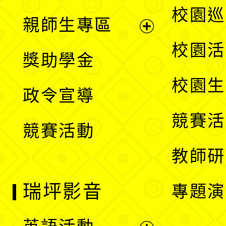
選
展
校園巡
親師生專區
單
開
展
校園活
獎助學金
選
開
校園生
政令宣導
單
選
競賽活
競賽活動
單
教師研
瑞坪影音
專題演