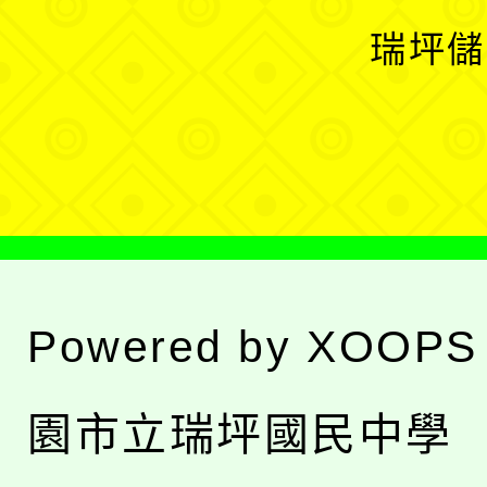
選
開
瑞坪儲
單
選
單
Powered by
XOOPS
園市立瑞坪國民中學