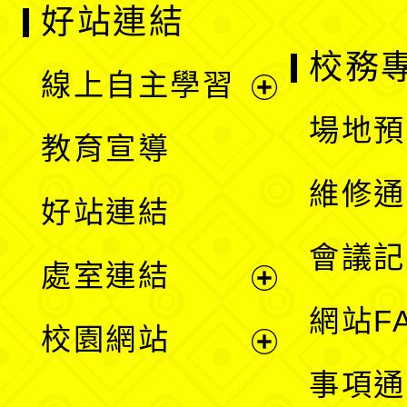
好站連結
校務
線上自主學習
展
場地預
教育宣導
開
維修通
好站連結
選
會議記
處室連結
單
展
網站F
校園網站
開
展
事項通