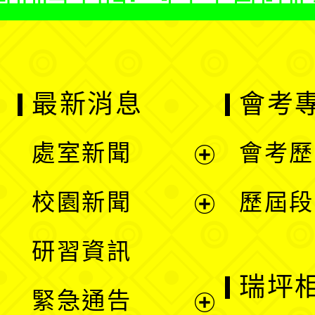
最新消息
會考
處室新聞
會考歷
展
校園新聞
歷屆段
開
展
研習資訊
選
開
瑞坪
緊急通告
單