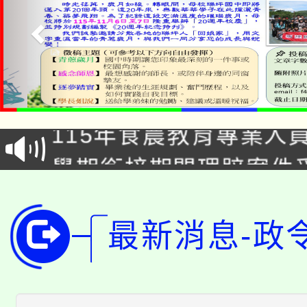
淨零綠生活教案入校路
115年食農教育專業人
會
學期銜接期間理賠案件
程
淨零綠領人才培育課程
學籍身 分審查程序及
公告本校115學年度第1
最新消息-政
版
「2026金融保險知識
代理(課)教師甄選結果(
桃園市115學年度學生
車」活動