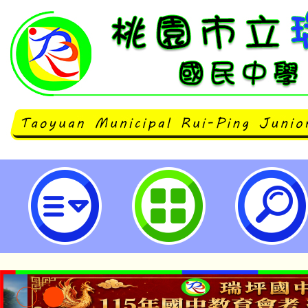
「學生輔導法施行細則」部分條文
中華民國112年12月29日以臺教學(
1122806815A號令修正發布，
（含法規條文）1份，請查照。-桃
中學