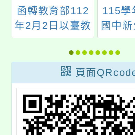
別
函轉教育部112
115
各
年2月2日以臺教
國中新
治
人（二）字第
到作業
擾
1124200024D
答家長
及
號令訂定發布
頁面QRcod
報
「國立各級學校
。
兼任行政職務教
師兼職處理辦
法」一案