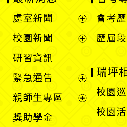
處室新聞
會考歷
展
校園新聞
歷屆段
開
展
研習資訊
選
開
瑞坪
緊急通告
單
選
展
校園巡
親師生專區
單
開
展
校園活
獎助學金
選
開