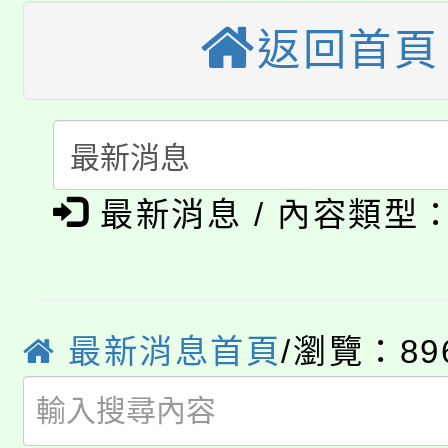
大園自造教育及科技中心
視費優惠，中低收入戶
返回首頁
大溪自造教育及科技中心
份教師增能研習
半價優惠，詳情可洽有
淨零綠生活教案入校路
份教師研習
者。
115年食農教育專業人
會
「本色祭」8/29、30
程
最新消息 / 內容類型
8/21下午1時於龍潭區
場熱烈登場!
YOUNG桃局內行報名
徵才活動。
8月14至27日，桃園
最新消息首頁
/瀏覽：89
局官網。
115年桃園市運動會8/1
開!