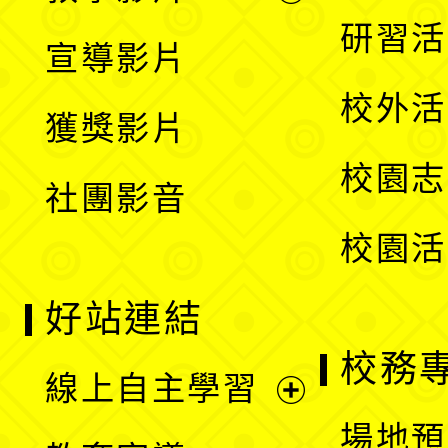
選
開
展
研習活
宣導影片
單
選
開
校外活
獲獎影片
單
選
校園志
社團影音
單
校園活
好站連結
校務
線上自主學習
展
場地預