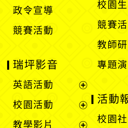
校園生
政令宣導
單
選
競賽活
競賽活動
單
教師研
瑞坪影音
專題演
英語活動
展
活動
校園活動
開
展
校園社
教學影片