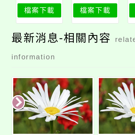
030_attach
分條文修正
檔案下載
檔案下載
2
條文
最新消息-相關內容
relat
information