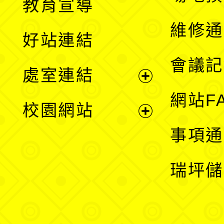
教育宣導
開
維修通
好站連結
選
會議記
處室連結
單
展
網站F
校園網站
開
展
事項通
選
開
瑞坪儲
單
選
單