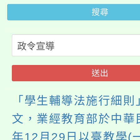
桃園市低收入戶享有免
田徑場及游泳池舉行。
搜尋
大園自造教育及科技中心
視費優惠，中低收入戶
大溪自造教育及科技中心
份教師增能研習
半價優惠，詳情可洽有
淨零綠生活教案入校路
份教師研習
者。
115年食農教育專業人
會
送出
程
「學生輔導法施行細則
文，業經教育部於中華民
年12月29日以臺教學(