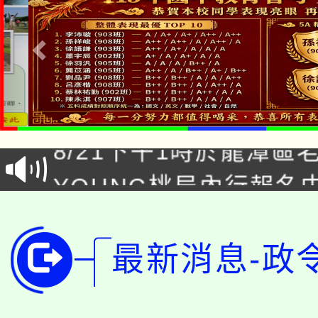
「本色祭」8/29、30
8/21下午1時於龍潭區
場熱烈登場!
YOUNG桃局內行報名
徵才活動。
8月14至27日，桃園
局官網。
115年桃園市運動會8/1
開!
最新消息-政
桃園市低收入戶享有免
田徑場及游泳池舉行。