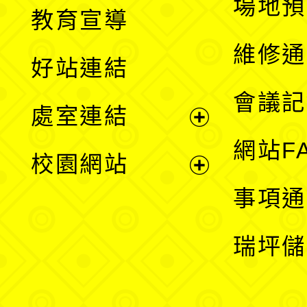
展
場地預
教育宣導
開
維修通
好站連結
選
會議記
處室連結
單
展
網站F
校園網站
開
展
事項通
選
開
瑞坪儲
單
選