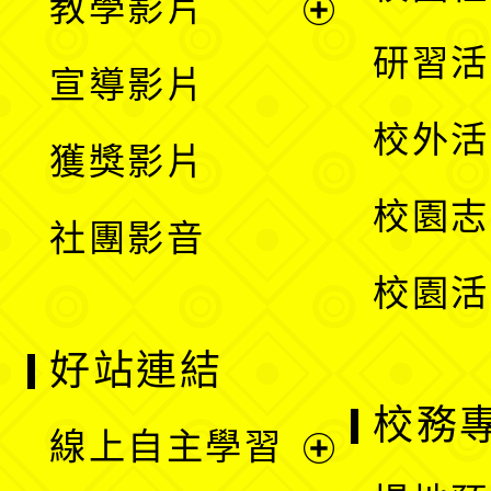
教學影片
選
開
展
研習活
宣導影片
單
選
開
校外活
獲獎影片
單
選
校園志
社團影音
單
校園活
好站連結
校務
線上自主學習