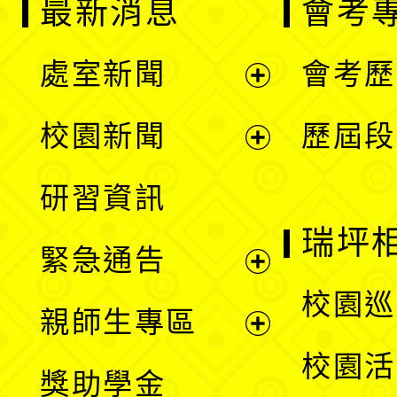
最新消息
會考
處室新聞
會考歷
展
校園新聞
歷屆段
開
展
研習資訊
選
開
瑞坪
緊急通告
單
選
展
校園巡
親師生專區
單
開
展
校園活
獎助學金