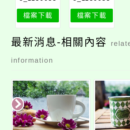
888_attach
888_print
檔案下載
檔案下載
1
最新消息-相關內容
relat
information