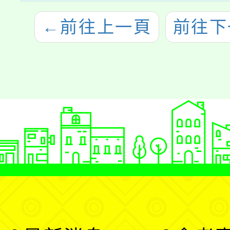
←
前往上一頁
前往下