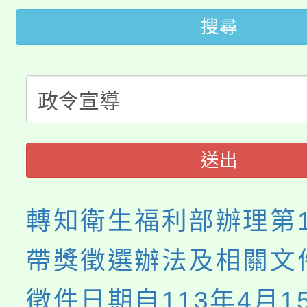
田徑場及游泳池舉行。
搜尋
大園自造教育及科技中心
視費優惠，中低收入戶
大溪自造教育及科技中心
份教師增能研習
半價優惠，詳情可洽有
淨零綠生活教案入校路
份教師研習
者。
115年食農教育專業人
會
送出
程
轉知衛生福利部辦理第
帶獎徵選辦法及相關文
徵件日期自113年4月1