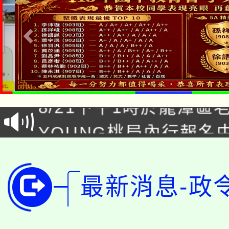
「本色祭」8/29、30
8/21下午1時於龍潭區
場熱烈登場!
YOUNG桃局內行報名
徵才活動。
8月14至27日，桃園
局官網。
115年桃園市運動會8/1
開!
最新消息-政
桃園市低收入戶享有免
田徑場及游泳池舉行。
大園自造教育及科技中心