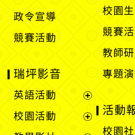
選
開
校園生
政令宣導
單
選
競賽活
競賽活動
單
教師研
瑞坪影音
專題演
英語活動
展
活動
校園活動
開
展
校園社