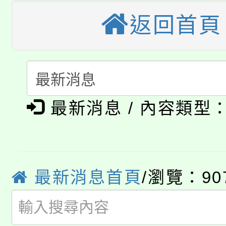
視費優惠，中低收入戶
返回首頁
大溪自造教育及科技中心
份教師增能研習
半價優惠，詳情可洽有
淨零綠生活教案入校路
份教師研習
者。
115年食農教育專業人
會
「本色祭」8/29、30
程
最新消息 / 內容類型
8/21下午1時於龍潭區
場熱烈登場!
YOUNG桃局內行報名
徵才活動。
8月14至27日，桃園
最新消息首頁
/瀏覽：90
局官網。
115年桃園市運動會8/1
開!
桃園市低收入戶享有免