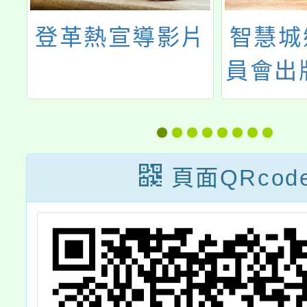
文
登革熱宣導影片
智慧城
獎
員會出版
作
園市自
告(中
化
頁面QRcod
8
2號