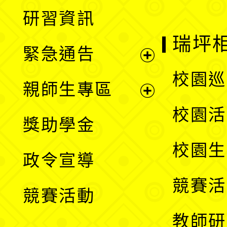
展
研習資訊
選
開
瑞坪
緊急通告
單
選
展
校園巡
親師生專區
單
開
展
校園活
獎助學金
選
開
校園生
政令宣導
單
選
競賽活
競賽活動
單
教師研