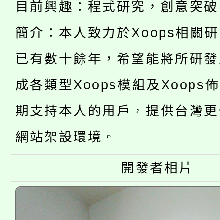
目前興趣：程式研究，創意突破
桃園市115學年度學生
車」活動
簡介：本人致力於Xoops相關
公告本校115學年度第
生本土語及新住民語歌
已有數十餘年，希望能將所研發
公告本校115學年度第
代理(課)教師甄選結果(
成各類型Xoops模組及Xoops
轉知中國文化大學推廣
代理(課)教師甄選結果(
期支持本人的用戶，提供台灣更
轉知苗栗縣政府辦理11
《TA101》溝通分析
網站架設環境。
桃園市115學年度學生
縣市「校園短影音徵選
程，歡迎學生輔導中心
「桃園市補助參觀特色
要點
開發者相片
門員」簡章及活動海報
心理、諮商輔導、社會
115年度「教育部表揚
展演活動實施計畫」
踴躍報名參加。
系所師生報名參加。
義教育推展貢獻獎」