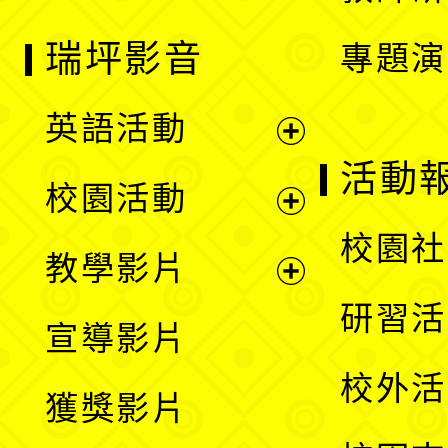
瑞坪影音
專題演
英語活動
展
活動
校園活動
開
展
校園社
教學影片
選
開
展
研習活
宣導影片
單
選
開
校外活
獲獎影片
單
選