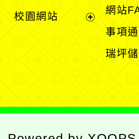
展
網站F
校園網站
開
展
事項通
選
開
瑞坪儲
單
選
單
Powered by
XOOPS