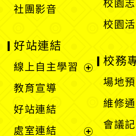
校園志
社團影音
單
校園活
好站連結
校務
線上自主學習
展
場地預
教育宣導
開
維修通
好站連結
選
會議記
處室連結
單