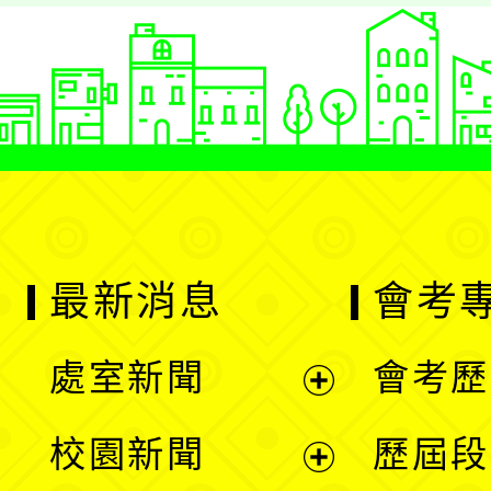
最新消息
會考
處室新聞
會考歷
展
校園新聞
歷屆段
開