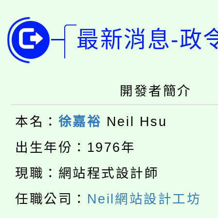
公告本校115學年度第
生本土語及新住民語歌
最新消息-政
公告本校115學年度第
代理(課)教師甄選結果(
轉知中國文化大學推廣
代理(課)教師甄選結果(
轉知苗栗縣政府辦理11
開發者簡介
《TA101》溝通分析
桃園市115學年度學生
縣市「校園短影音徵選
程，歡迎學生輔導中心
本名：
徐嘉裕
Neil Hsu
「桃園市補助參觀特色
要點
門員」簡章及活動海報
心理、諮商輔導、社會
出生年份：1976年
115年度「教育部表揚
展演活動實施計畫」
踴躍報名參加。
系所師生報名參加。
現職：網站程式設計師
公告本校115學年度第1
義教育推展貢獻獎」
任職公司：
Neil網站設計工坊
「2026金融保險知識
代理(課)教師甄選結果(