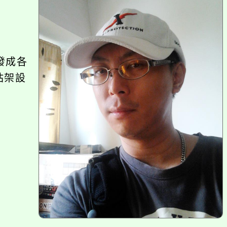
區
塊
發成各
站架設