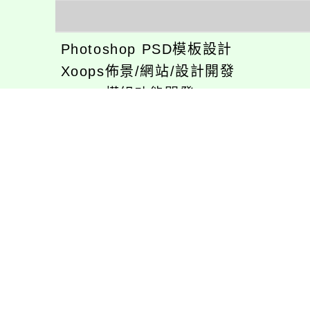
Photoshop PSD模板設計
Xoops佈景/網站/設計開發
Xoops模組功能開發
CentOS環境設置，xampp伺服器建
專長程式：php , JavaScrupt , JQu
1、求知若飢 虛懷若愚
2、任何被視為感情的枷鎖，都試著
3、自強不息