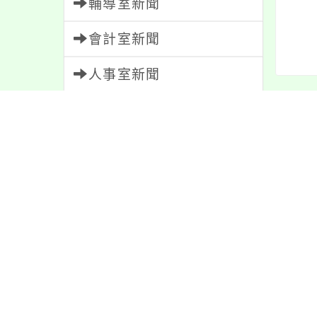
輔導室新聞
會計室新聞
人事室新聞
內文
家長會新聞
校園新聞
午餐公告
內容
獎助學金
人員招募
服務學習