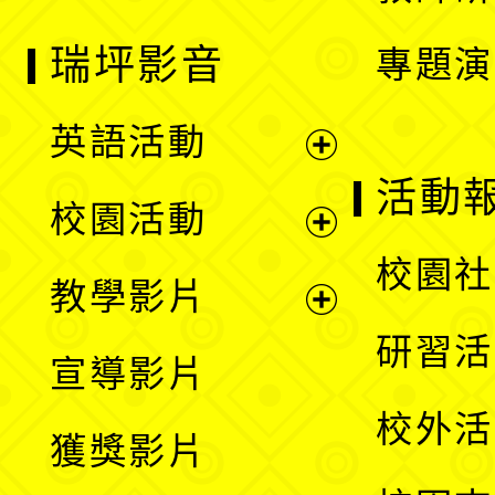
瑞坪影音
專題演
英語活動
展
活動
校園活動
開
展
校園社
教學影片
選
開
展
研習活
宣導影片
單
選
開
校外活
獲獎影片
單
選