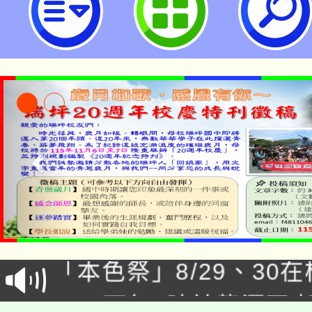
「本色祭」8/29、30
8/21下午1時於龍潭區
場熱烈登場!