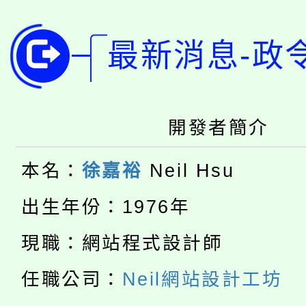
YOUNG桃局內行報名
徵才活動。
最新消息-政
8月14至27日，桃園
局官網。
115年桃園市運動會8/1
開!
桃園市低收入戶享有免
田徑場及游泳池舉行。
開發者簡介
大園自造教育及科技中心
視費優惠，中低收入戶
本名：
徐嘉裕
Neil Hsu
大溪自造教育及科技中心
份教師增能研習
半價優惠，詳情可洽有
出生年份：1976年
淨零綠生活教案入校路
份教師研習
者。
現職：網站程式設計師
115年食農教育專業人
會
任職公司：
Neil網站設計工坊
「本色祭」8/29、30
程