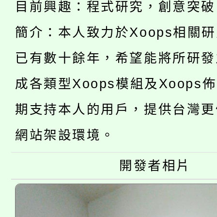
目前興趣：程式研究，創意突破
8/21下午1時於龍潭區
場熱烈登場!
簡介：本人致力於Xoops相關
YOUNG桃局內行報名
徵才活動。
已有數十餘年，希望能將所研發
8月14至27日，桃園
局官網。
成各類型Xoops模組及Xoops
115年桃園市運動會8/1
開!
桃園市低收入戶享有免
期支持本人的用戶，提供台灣更
田徑場及游泳池舉行。
大園自造教育及科技中心
網站架設環境。
視費優惠，中低收入戶
大溪自造教育及科技中心
份教師增能研習
半價優惠，詳情可洽有
開發者相片
淨零綠生活教案入校路
份教師研習
者。
115年食農教育專業人
會