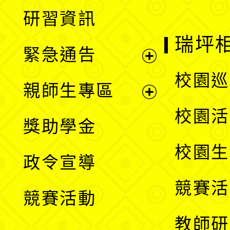
展
研習資訊
選
開
瑞坪
緊急通告
單
選
展
校園巡
親師生專區
單
開
展
校園活
獎助學金
選
開
校園生
政令宣導
單
選
競賽活
競賽活動
單
教師研