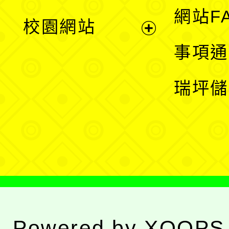
展
網站F
校園網站
開
展
事項通
選
開
瑞坪儲
單
選
單
Powered by
XOOPS