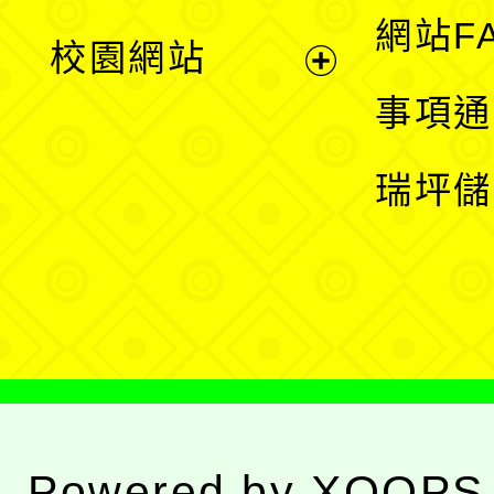
展
網站F
校園網站
開
展
事項通
選
開
瑞坪儲
單
選
單
Powered by
XOOPS