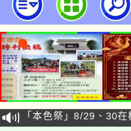
公告本校115學年度第1
「本色祭」8/29、30
代理(課)教師甄選結果
8/21下午1時於龍潭區
場熱烈登場!
告(尚有缺額)