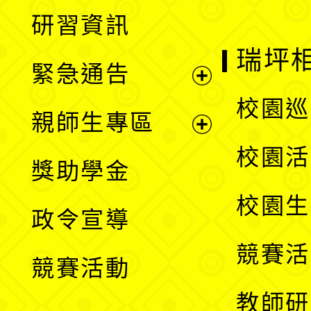
展
研習資訊
選
開
瑞坪
緊急通告
單
選
展
校園巡
親師生專區
單
開
展
校園活
獎助學金
選
開
校園生
政令宣導
單
選
競賽活
競賽活動
單
教師研