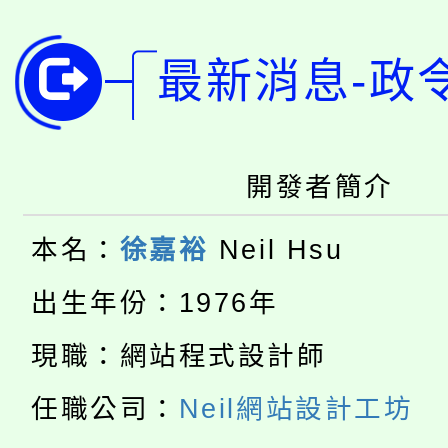
YOUNG桃局內行報名
徵才活動。
最新消息-政
8月14至27日，桃園
局官網。
115年桃園市運動會8/1
開!
桃園市低收入戶享有免
田徑場及游泳池舉行。
開發者簡介
大園自造教育及科技中心
視費優惠，中低收入戶
本名：
徐嘉裕
Neil Hsu
大溪自造教育及科技中心
份教師增能研習
半價優惠，詳情可洽有
出生年份：1976年
淨零綠生活教案入校路
份教師研習
者。
現職：網站程式設計師
公告本校115學年度第1
會
任職公司：
Neil網站設計工坊
「本色祭」8/29、30
代理(課)教師甄選結果