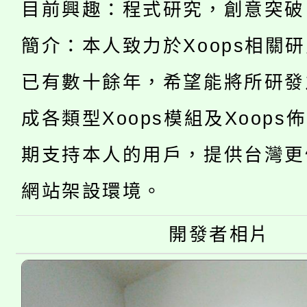
目前興趣：程式研究，創意突破
8/21下午1時於龍潭區
場熱烈登場!
告(尚有缺額)
簡介：本人致力於Xoops相關
YOUNG桃局內行報名
徵才活動。
已有數十餘年，希望能將所研發
8月14至27日，桃園
局官網。
成各類型Xoops模組及Xoops
115年桃園市運動會8/1
開!
期支持本人的用戶，提供台灣更
桃園市低收入戶享有免
田徑場及游泳池舉行。
網站架設環境。
大園自造教育及科技中心
視費優惠，中低收入戶
大溪自造教育及科技中心
份教師增能研習
開發者相片
半價優惠，詳情可洽有
淨零綠生活教案入校路
份教師研習
者。
會