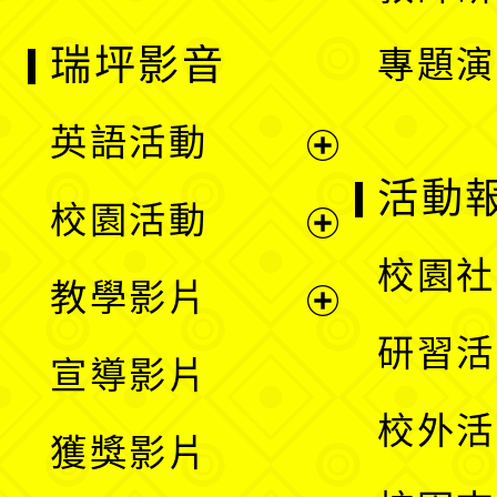
瑞坪影音
專題演
英語活動
展
活動
校園活動
開
展
校園社
教學影片
選
開
展
研習活
宣導影片
單
選
開
校外活
獲獎影片
單
選