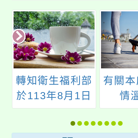
部
有關本府推廣心
「11
日
情溫度計
創基地
路
（BSRS─5）篩
計畫」
內
檢資源一案，請
式：V