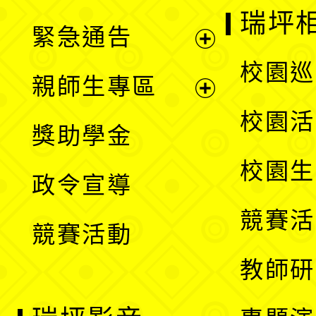
選
開
瑞坪
緊急通告
單
選
展
校園巡
親師生專區
單
開
展
校園活
獎助學金
選
開
校園生
政令宣導
單
選
競賽活
競賽活動
單
教師研