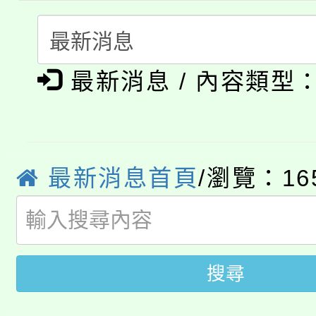
轉知中國文化大學推廣
代理(課)教師甄選結果(
淨零綠生活教案入校路
《TA101》溝通分析
最新消息 / 內容類型
115年食農教育專業人
會
程，歡迎學生輔導中心
學期銜接期間理賠案件
程
心理、諮商輔導、社會
淨零綠領人才培育課程
學籍身 分審查程序及
最新消息首頁
/瀏覽：16
系所師生報名參加。
公告本校115學年度第1
版
「2026金融保險知識
代理(課)教師甄選結果(
桃園市115學年度學生
車」活動
搜尋
公告本校115學年度第
生本土語及新住民語歌