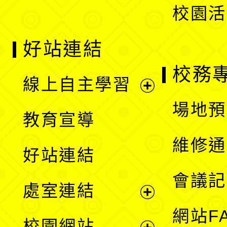
校園活
好站連結
校務
線上自主學習
展
場地預
教育宣導
開
維修通
好站連結
選
會議記
處室連結
單
展
網站F
校園網站