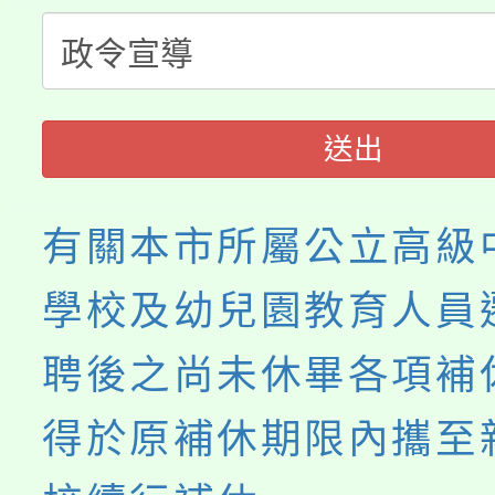
公告本校115學年度第
代理(課)教師甄選結果(
轉知中國文化大學推廣
代理(課)教師甄選結果(
《TA101》溝通分析
送出
程，歡迎學生輔導中心
有關本市所屬公立高級
心理、諮商輔導、社會
學校及幼兒園教育人員
系所師生報名參加。
聘後之尚未休畢各項補
得於原補休期限內攜至