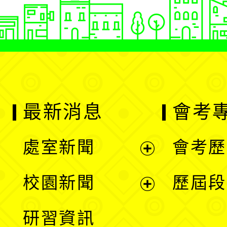
最新消息
會考
處室新聞
會考歷
展
校園新聞
歷屆段
開
展
研習資訊