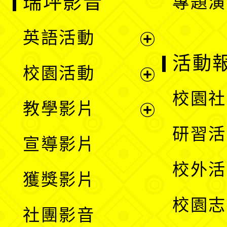
瑞坪影音
專題演
英語活動
展
活動
校園活動
開
展
校園社
教學影片
選
開
展
研習活
宣導影片
單
選
開
校外活
獲獎影片
單
選
校園志
社團影音
單