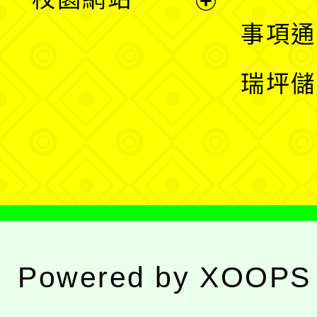
開
展
事項通
選
開
瑞坪儲
單
選
單
Powered by
XOOPS