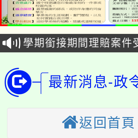
淨零綠生活教案入校路
115年食農教育專業人
會
學期銜接期間理賠案件
程
淨零綠領人才培育課程
學籍身 分審查程序及
公告本校115學年度第1
版
最新消息-政
「2026金融保險知識
代理(課)教師甄選結果(
桃園市115學年度學生
車」活動
公告本校115學年度第
生本土語及新住民語歌
返回首頁
公告本校115學年度第
代理(課)教師甄選結果(