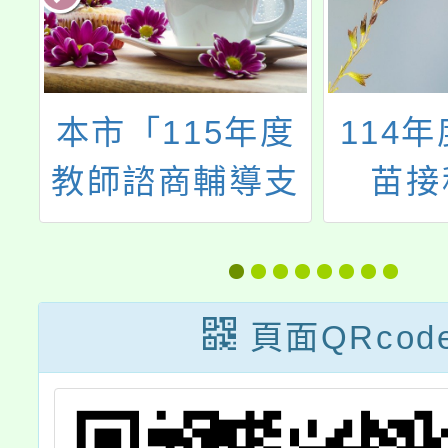
台
本市「115年度
114
會
教師諮商輔導支
苗接
防
持服務」合作心
理諮商所資訊
卷
頁面QRcod
殺
第