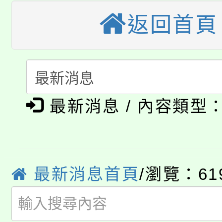
大園自造教育及科技中心
視費優惠，中低收入戶
返回首頁
大溪自造教育及科技中心
份教師增能研習
半價優惠，詳情可洽有
淨零綠生活教案入校路
份教師研習
者。
115年食農教育專業人
會
「本色祭」8/29、30
程
最新消息 / 內容類型
8/21下午1時於龍潭區
場熱烈登場!
YOUNG桃局內行報名
徵才活動。
最新消息首頁
/瀏覽：61
8月14至27日，桃園
局官網。
115年桃園市運動會8/1
開!