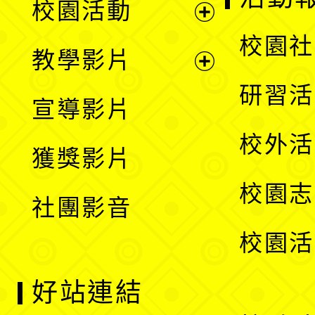
校園活動
開
展
校園社
教學影片
選
開
展
研習活
宣導影片
單
選
開
校外活
獲獎影片
單
選
校園志
社團影音
單
校園活
好站連結