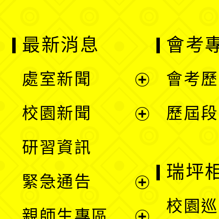
最新消息
會考
處室新聞
會考歷
展
校園新聞
歷屆段
開
展
研習資訊
選
開
瑞坪
緊急通告
單
選
展
校園巡
親師生專區