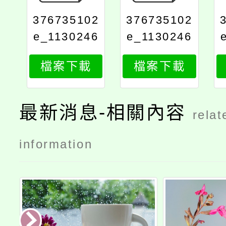
376735102
376735102
e_1130246
e_1130246
089_attach
089_attach
檔案下載
檔案下載
2
1
最新消息-相關內容
relat
information