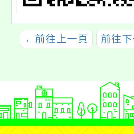
←
前往上一頁
前往下