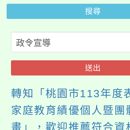
桃園市低收入戶享有免
田徑場及游泳池舉行。
搜尋
大園自造教育及科技中心
視費優惠，中低收入戶
大溪自造教育及科技中心
份教師增能研習
半價優惠，詳情可洽有
淨零綠生活教案入校路
份教師研習
者。
115年食農教育專業人
會
送出
程
轉知「桃園市113年度
家庭教育績優個人暨團
畫」，歡迎推薦符合資