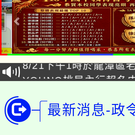
「本色祭」8/29、30
8/21下午1時於龍潭區
場熱烈登場!
YOUNG桃局內行報名
徵才活動。
8月14至27日，桃園
局官網。
115年桃園市運動會8/1
最新消息-政
開!
桃園市低收入戶享有免
田徑場及游泳池舉行。