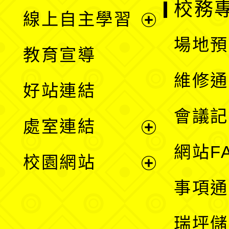
校務
線上自主學習
展
場地預
教育宣導
開
維修通
好站連結
選
會議記
處室連結
單
展
網站F
校園網站
開
展
事項通
選
開
瑞坪儲