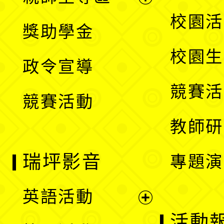
單
開
展
校園活
獎助學金
選
開
校園生
政令宣導
單
選
競賽活
競賽活動
單
教師研
瑞坪影音
專題演
英語活動
展
活動