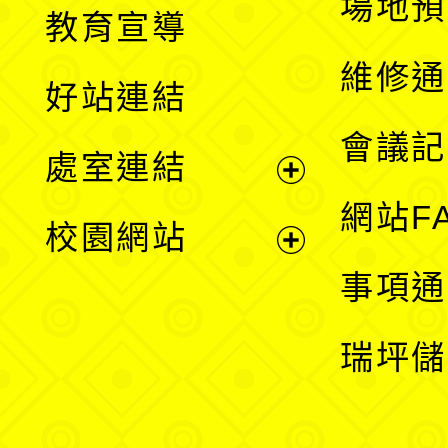
展
場地預
教育宣導
開
維修通
好站連結
選
會議記
處室連結
單
展
網站F
校園網站
開
展
事項通
選
開
瑞坪儲
單
選