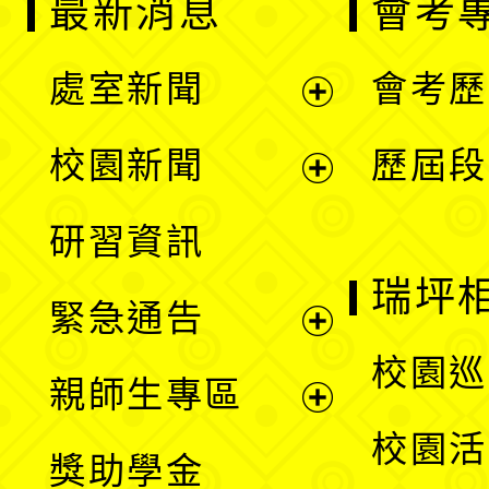
最新消息
會考
處室新聞
會考歷
展
校園新聞
歷屆段
開
展
研習資訊
選
開
瑞坪
緊急通告
單
選
展
校園巡
親師生專區
單
開
展
校園活
獎助學金