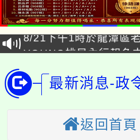
「本色祭」8/29、30
8/21下午1時於龍潭區
場熱烈登場!
YOUNG桃局內行報名
徵才活動。
8月14至27日，桃園
局官網。
115年桃園市運動會8/1
最新消息-政
開!
桃園市低收入戶享有免
田徑場及游泳池舉行。
大園自造教育及科技中心
視費優惠，中低收入戶
返回首頁
大溪自造教育及科技中心
份教師增能研習
半價優惠，詳情可洽有