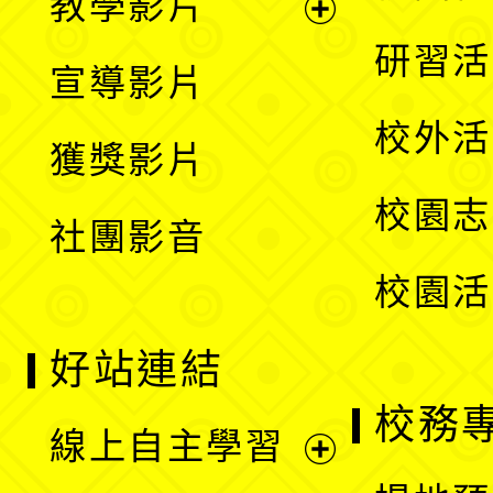
教學影片
選
開
展
研習活
宣導影片
單
選
開
校外活
獲獎影片
單
選
校園志
社團影音
單
校園活
好站連結
校務
線上自主學習