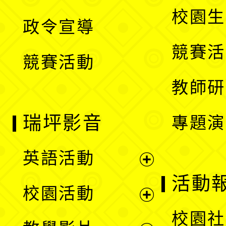
選
開
校園生
政令宣導
單
選
競賽活
競賽活動
單
教師研
瑞坪影音
專題演
英語活動
展
活動
校園活動
開
展
校園社