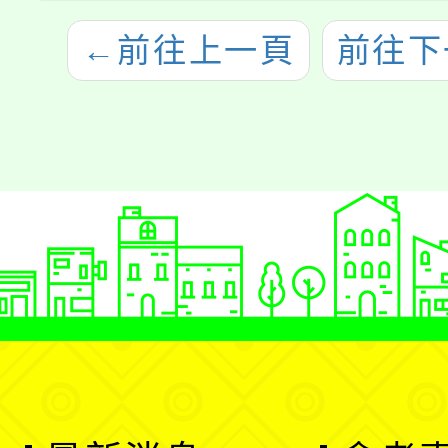
←
前往上一頁
前往下