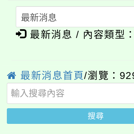
淨零綠生活教案入校路
份教師研習
者。
115年食農教育專業人
會
「本色祭」8/29、30
程
最新消息 / 內容類型
8/21下午1時於龍潭區
場熱烈登場!
YOUNG桃局內行報名
徵才活動。
最新消息首頁
/瀏覽：92
8月14至27日，桃園
局官網。
115年桃園市運動會8/1
開!
桃園市低收入戶享有免
田徑場及游泳池舉行。
搜尋
大園自造教育及科技中心
視費優惠，中低收入戶