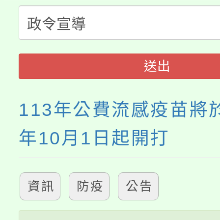
大溪自造教育及科技中心
份教師增能研習
半價優惠，詳情可洽有
淨零綠生活教案入校路
份教師研習
者。
115年食農教育專業人
會
送出
程
113年公費流感疫苗將於本
年10月1日起開打
資訊
防疫
公告