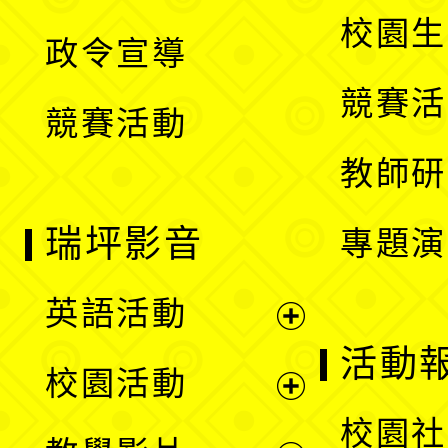
選
開
校園生
政令宣導
單
選
競賽活
競賽活動
單
教師研
瑞坪影音
專題演
英語活動
展
活動
校園活動
開
展
校園社