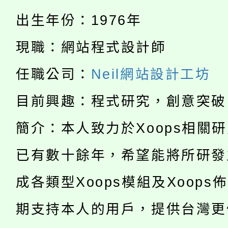
淨零綠生活教案入校路
份教師研習
出生年份：1976年
者。
115年食農教育專業人
會
現職：網站程式設計師
「本色祭」8/29、30
程
任職公司：
Neil網站設計工坊
8/21下午1時於龍潭區
場熱烈登場!
目前興趣：程式研究，創意突破
YOUNG桃局內行報名
徵才活動。
簡介：本人致力於Xoops相關
8月14至27日，桃園
局官網。
已有數十餘年，希望能將所研發
115年桃園市運動會8/1
開!
成各類型Xoops模組及Xoops
桃園市低收入戶享有免
田徑場及游泳池舉行。
期支持本人的用戶，提供台灣更
大園自造教育及科技中心
視費優惠，中低收入戶