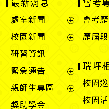
最新消息
會考
處室新聞
會考歷
展
校園新聞
歷屆段
開
展
研習資訊
選
開
瑞坪
緊急通告
單
選
展
校園巡
親師生專區
單
開
展
校園活
獎助學金