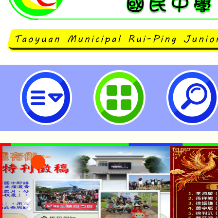
neilrpjhstyc網站設計者：徐嘉裕 N