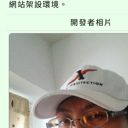
網站架設環境。
大溪自造教育及科技中心
份教師增能研習
半價優惠，詳情可洽有
淨零綠生活教案入校路
開發者相片
份教師研習
者。
115年食農教育專業人
會
程