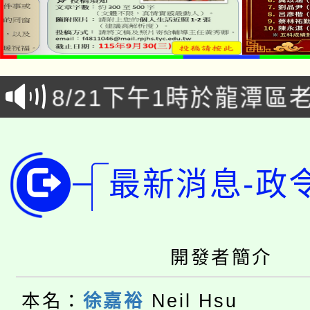
「本色祭」8/29、30
8/21下午1時於龍潭區
場熱烈登場!
YOUNG桃局內行報名
徵才活動。
8月14至27日，桃園
局官網。
最新消息-政
115年桃園市運動會8/1
開!
桃園市低收入戶享有免
田徑場及游泳池舉行。
開發者簡介
大園自造教育及科技中心
視費優惠，中低收入戶
大溪自造教育及科技中心
份教師增能研習
半價優惠，詳情可洽有
本名：
徐嘉裕
Neil Hsu