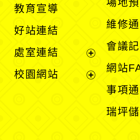
展
場地預
教育宣導
開
維修通
好站連結
選
會議記
處室連結
單
展
網站F
校園網站
開
展
事項通
選
開
瑞坪儲
單
選