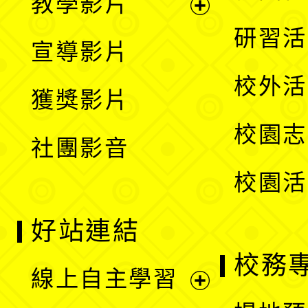
教學影片
選
開
展
研習活
宣導影片
單
選
開
校外活
獲獎影片
單
選
校園志
社團影音
單
校園活
好站連結
校務
線上自主學習