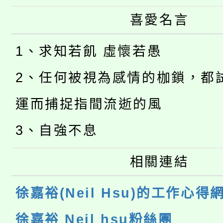
喜愛名言
1、求知若飢 虛懷若愚
2、任何被視為感情的枷鎖，都
運而捕捉指間流逝的風
3、自強不息
相關連結
徐嘉裕(Neil Hsu)的工作心得
徐嘉裕 Neil hsu粉絲團