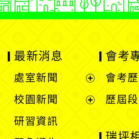
最新消息
會考
處室新聞
會考歷
展
校園新聞
歷屆段
開
展
研習資訊
選
開
瑞坪