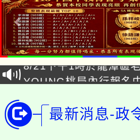
「本色祭」8/29、30
8/21下午1時於龍潭區
場熱烈登場!
YOUNG桃局內行報名
徵才活動。
8月14至27日，桃園
局官網。
115年桃園市運動會8/1
開!
最新消息-政
桃園市低收入戶享有免
田徑場及游泳池舉行。
大園自造教育及科技中心