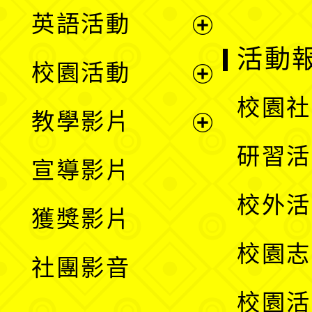
英語活動
展
活動
校園活動
開
展
校園社
教學影片
選
開
展
研習活
宣導影片
單
選
開
校外活
獲獎影片
單
選
校園志
社團影音
單
校園活