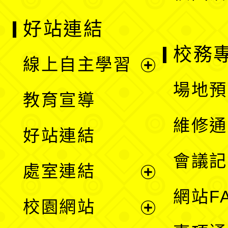
好站連結
校務
線上自主學習
展
場地預
教育宣導
開
維修通
好站連結
選
會議記
處室連結
單
展
網站F
校園網站
開