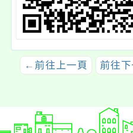
←
前往上一頁
前往下