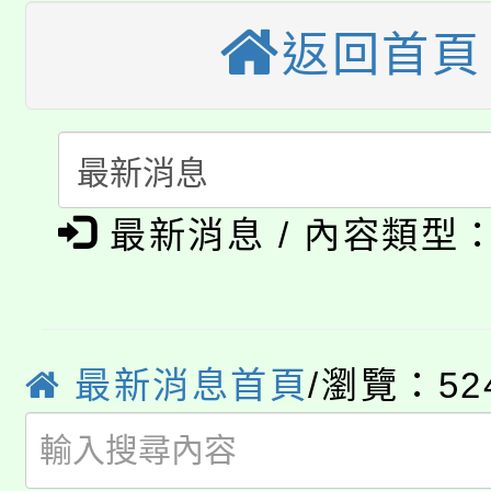
視費優惠，中低收入戶
返回首頁
大溪自造教育及科技中心
份教師增能研習
半價優惠，詳情可洽有
淨零綠生活教案入校路
份教師研習
者。
115年食農教育專業人
會
「本色祭」8/29、30
程
最新消息 / 內容類型
8/21下午1時於龍潭區
場熱烈登場!
YOUNG桃局內行報名
徵才活動。
8月14至27日，桃園
最新消息首頁
/瀏覽：52
局官網。
115年桃園市運動會8/1
開!
桃園市低收入戶享有免