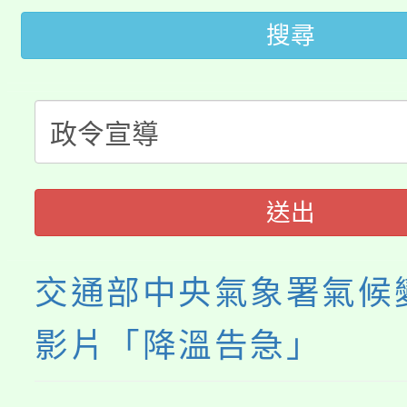
田徑場及游泳池舉行。
搜尋
大園自造教育及科技中心
視費優惠，中低收入戶
大溪自造教育及科技中心
份教師增能研習
半價優惠，詳情可洽有
淨零綠生活教案入校路
份教師研習
者。
115年食農教育專業人
會
送出
程
交通部中央氣象署氣候
影片「降溫告急」