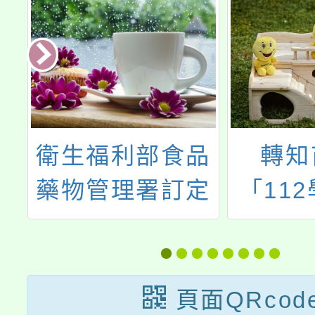
部
衛生福利部食品
轉知
宣
藥物管理署訂定
「11
強
「唐菖蒲柏克氏
民中小
對
菌椰病毒病原型
育措施
影
及邦克列酸風險
－建國
頁面QRcod