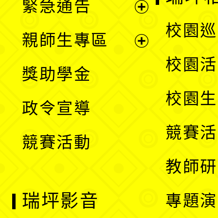
緊急通告
單
選
展
校園巡
親師生專區
單
開
展
校園活
獎助學金
選
開
校園生
政令宣導
單
選
競賽活
競賽活動
單
教師研
瑞坪影音
專題演