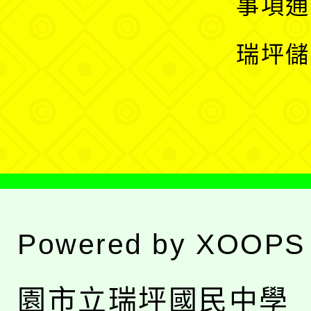
展
事項通
選
開
瑞坪儲
單
選
單
Powered by
XOOPS
園市立瑞坪國民中學