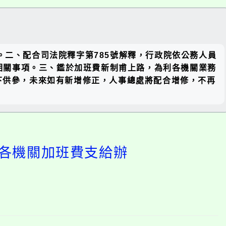
關閉區
1份。二、配合司法院釋字第785號解釋，行政院依公務人員
塊
費相關事項。三、鑑於加班費新制甫上路，為利各機關業務
區下供參，未來如有新增修正，人事總處將配合增修，不再
「各機關加班費支給辦
開
啟
上