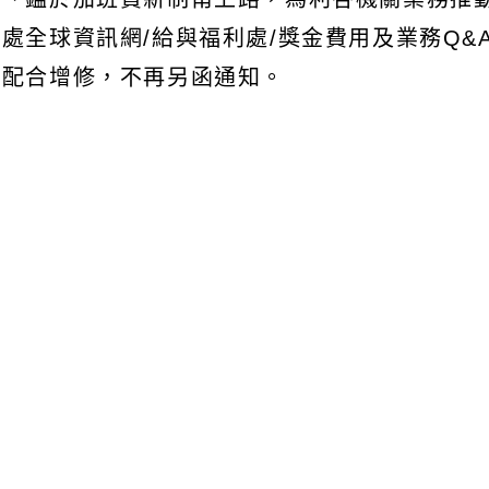
總處全球資訊網/給與福利處/獎金費用及業務Q
將配合增修，不再另函通知。
文可瀏覽群組：
註冊會員
訪客
容附件下載
Download attachment