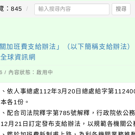
覽：845
搜尋
各機關加班費支給辦法」（以下簡稱支給辦法）
處全球資訊網
06 / 內容狀態：啟用中
、依人事總處112年3月20日總處給字第1124
影本各1份。
二、配合司法院釋字第785號解釋，行政院依公務
年12月21日訂定發布支給辦法，以規範各機關
三、鑑於加班費新制甫上路，為利各機關業務推