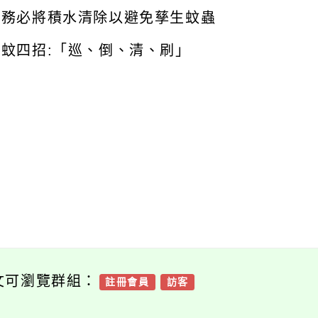
在大雨積水過後
請務必將積水清除以避免孳生蚊蟲
防蚊四招:「巡、倒、清、刷」
文可瀏覽群組：