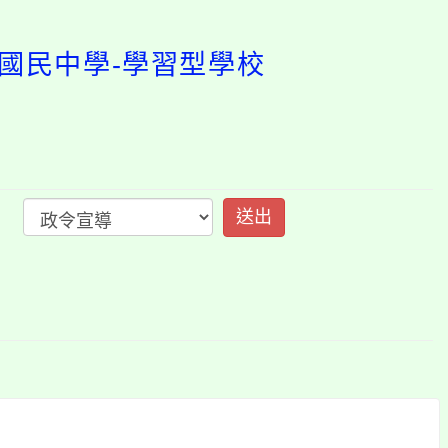
坪國民中學-學習型學校
開
啟
上
方
區
塊