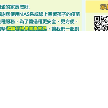
可瀏覽群組：
註冊會員
訪客