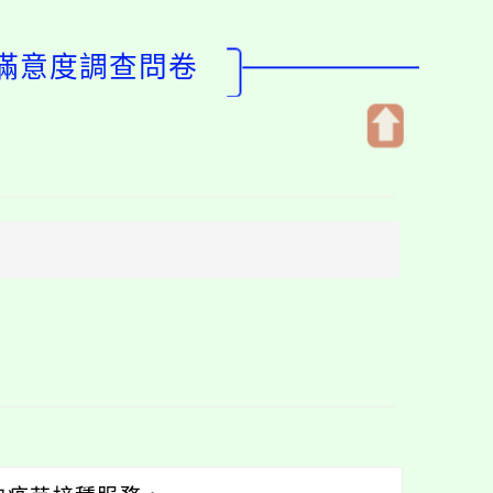
)滿意度調查問卷
開
啟
上
方
區
塊