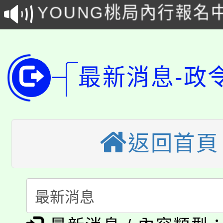
YOUNG桃局內行報名
徵才活動。
8月14至27日，桃園
局官網。
115年桃園市運動會8/1
開!
最新消息-政
桃園市低收入戶享有免
田徑場及游泳池舉行。
大園自造教育及科技中心
視費優惠，中低收入戶
大溪自造教育及科技中心
份教師增能研習
半價優惠，詳情可洽有
返回首頁
淨零綠生活教案入校路
份教師研習
者。
115年食農教育專業人
會
「本色祭」8/29、30
程