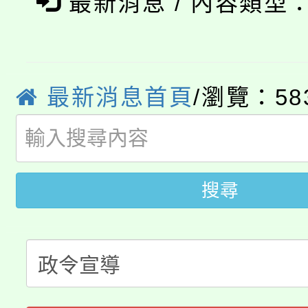
最新消息 / 內容類型
8/21下午1時於龍潭區
場熱烈登場!
YOUNG桃局內行報名
徵才活動。
8月14至27日，桃園
局官網。
最新消息首頁
/瀏覽：58
115年桃園市運動會8/1
開!
桃園市低收入戶享有免
田徑場及游泳池舉行。
大園自造教育及科技中心
視費優惠，中低收入戶
搜尋
大溪自造教育及科技中心
份教師增能研習
半價優惠，詳情可洽有
淨零綠生活教案入校路
份教師研習
者。
115年食農教育專業人
會