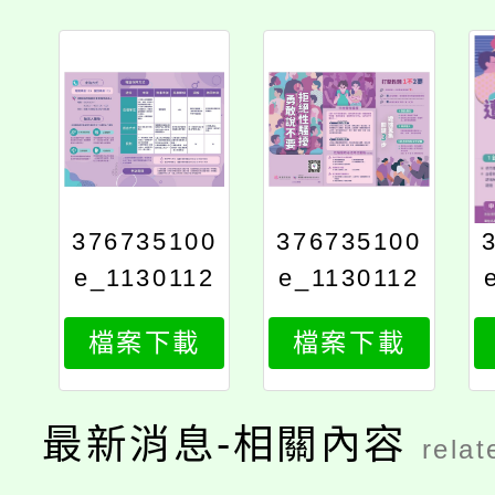
376735100
376735100
e_1130112
e_1130112
673_attach
673_attach
檔案下載
檔案下載
3
2
最新消息-相關內容
relat