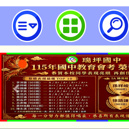
桃園市政府家防中心「遭遇METO
及「拒絕性騷擾勇敢說不要」DM
用。-桃園市立瑞坪國民中學
「本色祭」8/29、30
8/21下午1時於龍潭區
場熱烈登場!