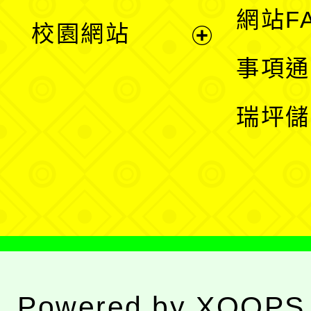
展
網站F
校園網站
開
展
事項通
選
開
瑞坪儲
單
選
單
Powered by
XOOPS