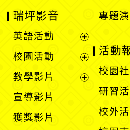
瑞坪影音
專題演
英語活動
展
活動
校園活動
開
展
校園社
教學影片
選
開
展
研習活
宣導影片
單
選
開
校外活
獲獎影片
單
選