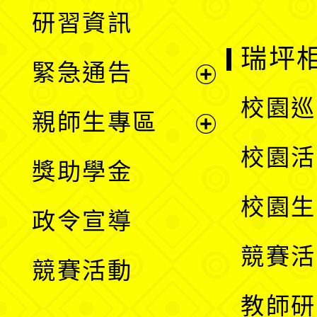
展
研習資訊
選
開
瑞坪
緊急通告
單
選
展
校園巡
親師生專區
單
開
展
校園活
獎助學金
選
開
校園生
政令宣導
單
選
競賽活
競賽活動
單
教師研