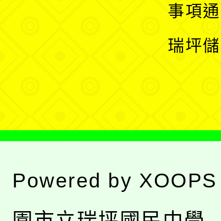
開
展
事項通
選
開
瑞坪儲
單
選
單
Powered by
XOOPS
園市立瑞坪國民中學