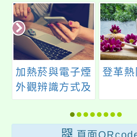
法
加熱菸與電子煙
登革熱
奉
外觀辨識方式及
月
說明
字
81
頁面QRcod