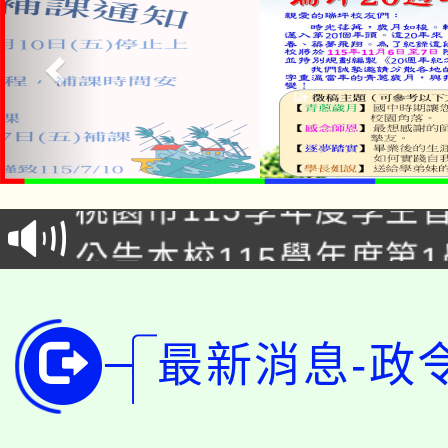
「2026金融保險知識
桃園市115學年度學生
車」活動
公告本校115學年度第
生本土語及新住民語歌
公告本校115學年度第
代理(課)教師甄選結果(
轉知中國文化大學推廣
代理(課)教師甄選結果(
最新消息-政
轉知苗栗縣政府辦理11
《TA101》溝通分析
桃園市115學年度學生