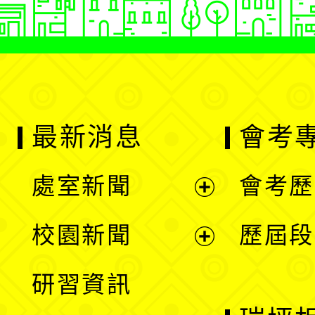
最新消息
會考
處室新聞
會考歷
展
校園新聞
歷屆段
開
展
研習資訊
選
開