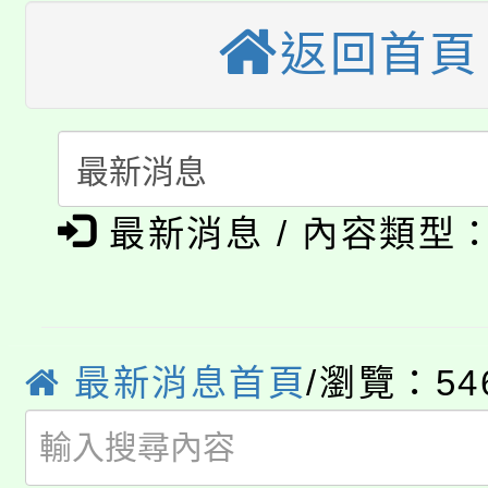
縣市「校園短影音徵選
程，歡迎學生輔導中心
返回首頁
「桃園市補助參觀特色
要點
門員」簡章及活動海報
心理、諮商輔導、社會
115年度「教育部表揚
展演活動實施計畫」
踴躍報名參加。
系所師生報名參加。
「2026 ART TAIPE
義教育推展貢獻獎」
「2026金融保險知識
博覽會」之「藝術教育
最新消息 / 內容類型
桃園市115學年度學生
車」活動
公告本校115學年度第
生本土語及新住民語歌
公告本校115學年度第
最新消息首頁
/瀏覽：54
代理(課)教師甄選結果(
轉知中國文化大學推廣
代理(課)教師甄選結果(