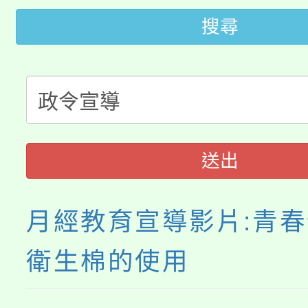
轉知苗栗縣政府辦理11
《TA101》溝通分析
搜尋
桃園市115學年度學生
縣市「校園短影音徵選
程，歡迎學生輔導中心
「桃園市補助參觀特色
要點
門員」簡章及活動海報
心理、諮商輔導、社會
115年度「教育部表揚
展演活動實施計畫」
踴躍報名參加。
系所師生報名參加。
「2026 ART TAIPE
義教育推展貢獻獎」
送出
博覽會」之「藝術教育
月經教育宣導影片:青春
衛生棉的使用