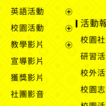
英語活動
展
活動
校園活動
開
展
校園社
教學影片
選
開
展
研習活
宣導影片
單
選
開
校外活
獲獎影片
單
選
校園志
社團影音
單