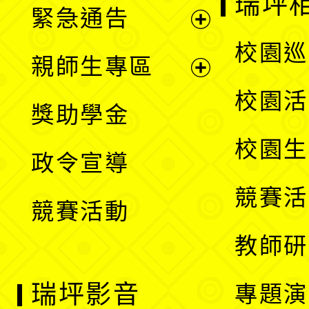
瑞坪
緊急通告
單
選
展
校園巡
親師生專區
單
開
展
校園活
獎助學金
選
開
校園生
政令宣導
單
選
競賽活
競賽活動
單
教師研
瑞坪影音
專題演