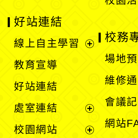
校園活
好站連結
校務
線上自主學習
展
場地預
教育宣導
開
維修通
好站連結
選
會議記
處室連結
單
展
網站F
校園網站