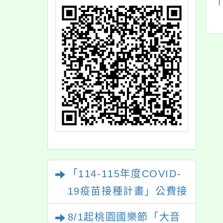
衛生福利部社會及
檢送「產後憂鬱心理
庭署（下稱社家
諮商計畫」相關衛教
）「未成年子女遭
資訊及資源服務，請
母（或親屬）擅自
查照。
離家失蹤案件協尋
業流程」，有關司
院少年及家事廳
下稱少家廳）針對
未成年子女未出
」之補充說明，宣
周知，請查照。
「114-115年度COVID-
19疫苗接種計畫」公費接
種對象擴大為「滿6個月
8/1起桃園國樂節「大音