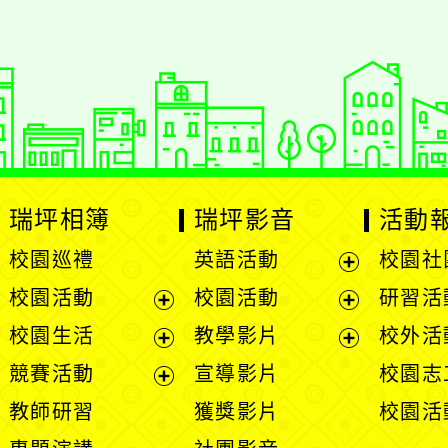
瑞坪相簿
瑞坪影音
活動
校園巡禮
英語活動
校園社
展
校園活動
校園活動
研習活
開
展
展
校園生活
教學影片
校外活
選
開
開
展
展
競賽活動
宣導影片
校園志
單
選
選
開
開
展
教師研習
獲獎影片
校園活
單
單
選
選
開