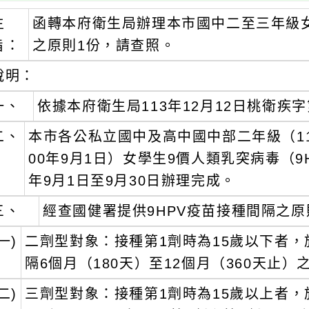
主
函轉本府衛生局辦理本市國中二至三年級女
旨：
之原則1份，請查照。
說明：
一、
依據本府衛生局113年12月12日桃衛疾字第
二、
本市各公私立國中及高中國中部二年級（11
00年9月1日）女學生9價人類乳突病毒（9
年9月1日至9月30日辦理完成。
三、
經查國健署提供9HPV疫苗接種間隔之
一)
二劑型對象：接種第1劑時為15歲以下者，
隔6個月（180天）至12個月（360天止）
二)
三劑型對象：接種第1劑時為15歲以上者，