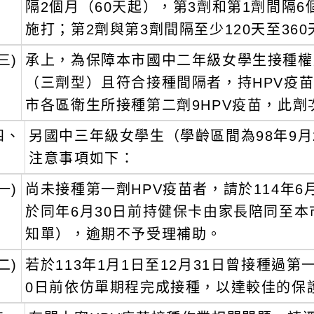
隔2個月（60天起），第3劑和第1劑間隔6
施打；第2劑與第3劑間隔至少120天至36
三)
承上，為保障本市國中二年級女學生接種權
（三劑型）且符合接種間隔者，持HPV疫
市各區衛生所接種第二劑9HPV疫苗，此
四、
另國中三年級女學生（學齡區間為98年9月2
注意事項如下：
一)
尚未接種第一劑HPV疫苗者，請於114年
於同年6月30日前持健保卡由家長陪同至
知單），逾期不予受理補助。
二)
若於113年1月1日至12月31日曾接種過第
0日前依仿單期程完成接種，以達較佳的保