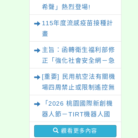
以上尚未接種之民眾」措
希聲」熱烈登場!
施，延長至115年9月28
115年度流感疫苗接種計
日止
畫
主旨：函轉衛生福利部修
正「強化社會安全網－急
難紓困實施方案」一案，
[重要] 民用航空法有關機
請參考運用，請查照。
場四周禁止或限制遙控無
人機飛航活動規定
「2026 桃園國際新創機
器人節－TIRT機器人國
際賽」活動資訊
觀看更多內容