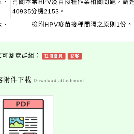
五、
有關本案HPV疫苗接種作業相關問題，請逕
40935分機2153。
六、
檢附HPV疫苗接種間隔之原則1份。
文可瀏覽群組：
註冊會員
訪客
容附件下載
Download attachment