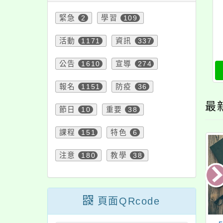
緊急
2
學習
109
活動
1171
資訊
337
公告
1610
宣導
274
報名
1151
防疫
36
最
節日
10
重要
38
課程
151
特色
6
注意
180
教學
38
頁面QRcode