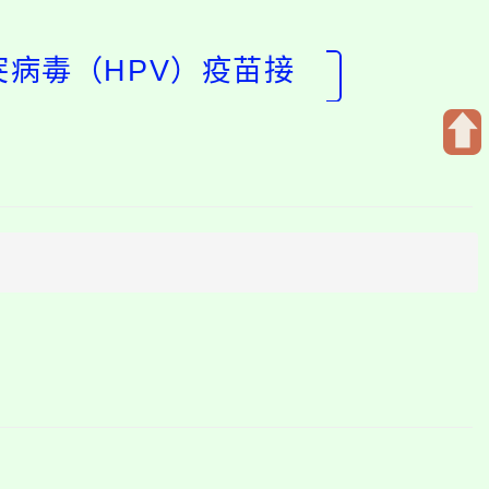
突病毒（HPV）疫苗接
開
啟
上
方
區
塊