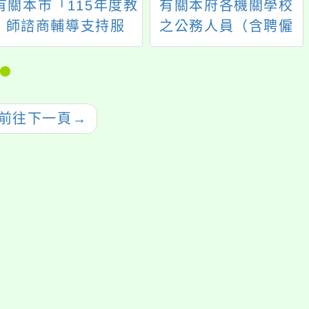
有關本市「115年度教
有關本府各機關學校
師諮商輔導支持服
之公務人員（含聘僱
務」新增合作諮商所
人員），除加班補休
一案，詳如說明，請
以外之其他項補休補
查照。
充規定
前往下一頁
→