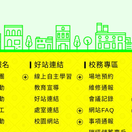
報名
好站連結
校務專區
團
線上自主學習
場地預約
展
展
動
教育宣導
維修通報
開
開
動
好站連結
會議記錄
選
選
工
處室連結
網站FAQ
單
單
展
動
校園網站
事項通報
開
展