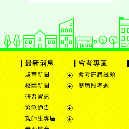
最新消息
會考專區
處室新聞
會考歷屆試題
展
校園新聞
歷屆段考題
開
展
研習資訊
選
開
緊急通告
單
選
展
親師生專區
單
開
展