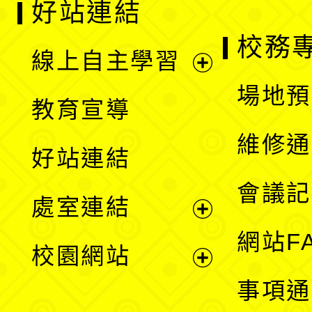
好站連結
校務
線上自主學習
展
場地預
教育宣導
開
維修通
好站連結
選
會議記
處室連結
單
展
網站F
校園網站
開
展
事項通