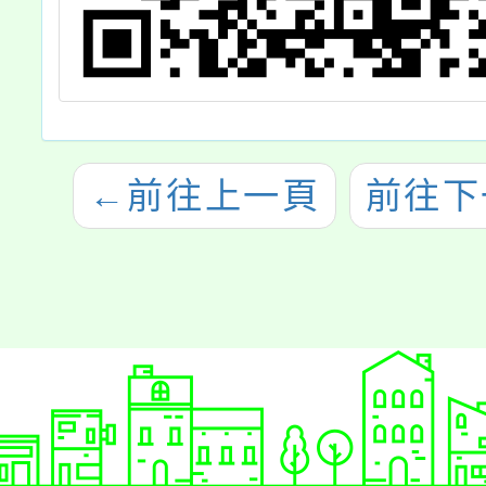
←
前往上一頁
前往下