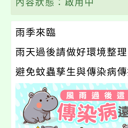
內容狀態：啟用中
雨季來臨
雨天過後請做好環境整理
避免蚊蟲孳生與傳染病傳