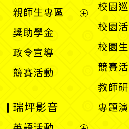
展
校園巡
親師生專區
單
開
展
校園活
獎助學金
選
開
校園生
政令宣導
單
選
競賽活
競賽活動
單
教師研
瑞坪影音
專題演
英語活動