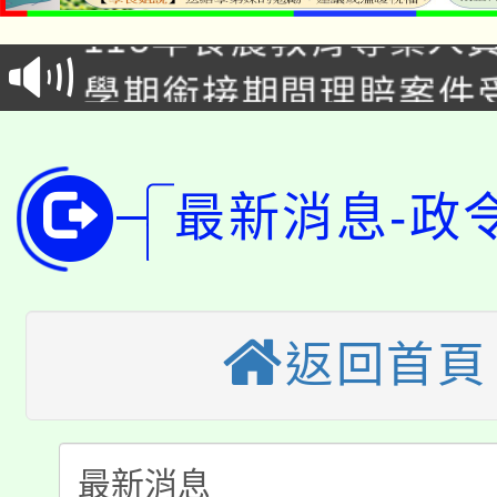
115年食農教育專業人
會
學期銜接期間理賠案件
程
淨零綠領人才培育課程
學籍身 分審查程序及
公告本校115學年度第1
版
最新消息-政
「2026金融保險知識
代理(課)教師甄選結果(
桃園市115學年度學生
車」活動
公告本校115學年度第
返回首頁
生本土語及新住民語歌
公告本校115學年度第
代理(課)教師甄選結果(
轉知中國文化大學推廣
代理(課)教師甄選結果(