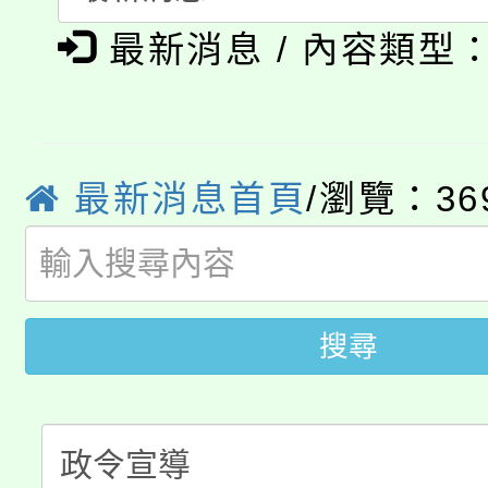
淨零綠生活教案入校路
《TA101》溝通分析
最新消息 / 內容類型
115年食農教育專業人
會
程，歡迎學生輔導中心
學期銜接期間理賠案件
程
心理、諮商輔導、社會
淨零綠領人才培育課程
學籍身 分審查程序及
最新消息首頁
/瀏覽：36
系所師生報名參加。
公告本校115學年度第1
版
「2026金融保險知識
代理(課)教師甄選結果(
搜尋
桃園市115學年度學生
車」活動
公告本校115學年度第
生本土語及新住民語歌
公告本校115學年度第
代理(課)教師甄選結果(