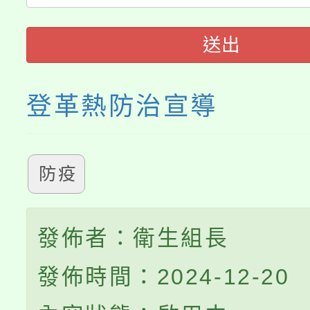
轉知中國文化大學推廣
代理(課)教師甄選結果(
送出
《TA101》溝通分析
程，歡迎學生輔導中心
登革熱防治宣導
心理、諮商輔導、社會
系所師生報名參加。
防疫
發佈者：衛生組長
發佈時間：2024-12-20