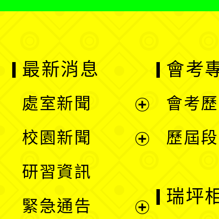
最新消息
會考
處室新聞
會考歷
展
校園新聞
歷屆段
開
展
研習資訊
選
開
瑞坪
緊急通告
單
選