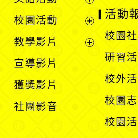
展
活動
校園活動
開
展
校園社
教學影片
選
開
展
研習活
宣導影片
單
選
開
校外活
獲獎影片
單
選
校園志
社團影音
單
校園活