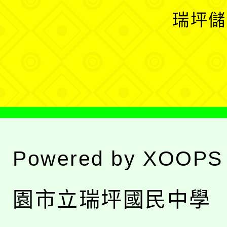
選
開
瑞坪儲
單
選
單
Powered by
XOOPS
園市立瑞坪國民中學