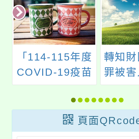
民
「114-115年度
轉知財
COVID-19疫苗
罪被害
應
接種計畫」公費
會建置
免
接種對象擴大為
轉介平
歡
「滿6個月以上
資訊
頁面QRcod
尚未接種之民