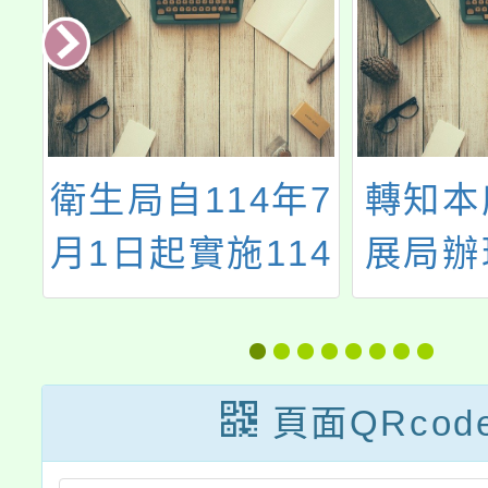
品
衛生局自114年7
轉知本
網
月1日起實施114
展局辦
年帶狀疱疹疫苗
市政府
接種補助計畫
方位守
114 
頁面QRcod
知一案