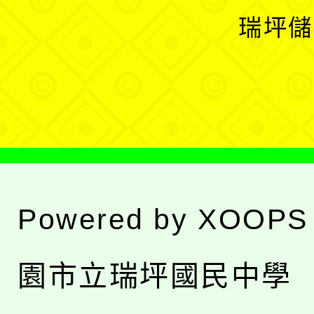
選
開
瑞坪儲
單
選
單
Powered by
XOOPS
園市立瑞坪國民中學