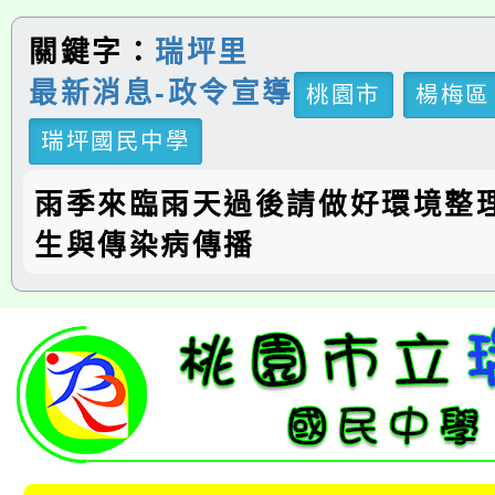
關鍵字：
瑞坪里
最新消息-政令宣導
桃園市
楊梅區
瑞坪國民中學
雨季來臨雨天過後請做好環境整
生與傳染病傳播