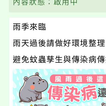
內容狀態：啟用中
雨季來臨
雨天過後請做好環境整理
避免蚊蟲孳生與傳染病傳