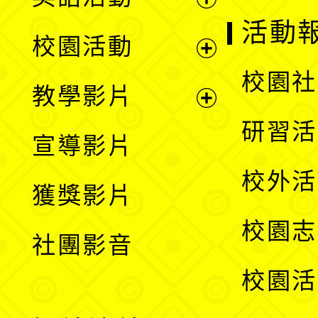
展
活動
校園活動
開
展
校園社
教學影片
選
開
展
研習活
宣導影片
單
選
開
校外活
獲獎影片
單
選
校園志
社團影音
單
校園活