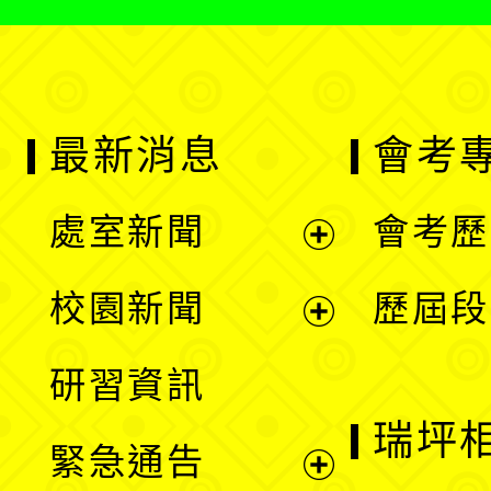
最新消息
會考
處室新聞
會考歷
展
校園新聞
歷屆段
開
展
研習資訊
選
開
瑞坪
緊急通告
單
選