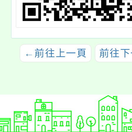
←
前往上一頁
前往下