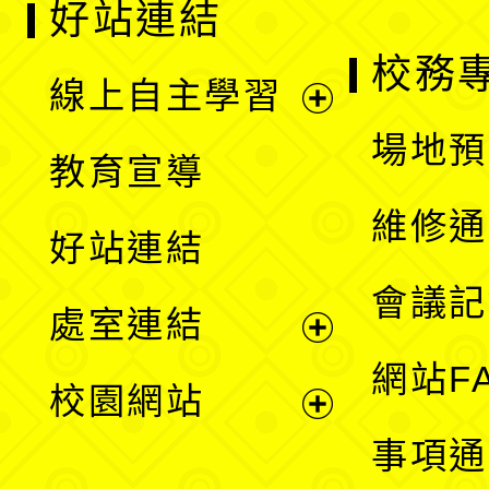
好站連結
校務
線上自主學習
展
場地預
教育宣導
開
維修通
好站連結
選
會議記
處室連結
單
展
網站F
校園網站
開
展
事項通