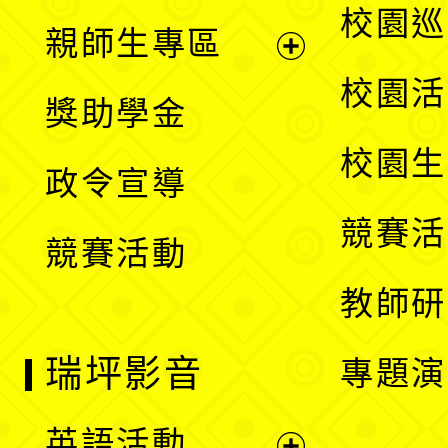
展
校園巡
親師生專區
單
開
展
校園活
獎助學金
選
開
校園生
政令宣導
單
選
競賽活
競賽活動
單
教師研
瑞坪影音
專題演
英語活動