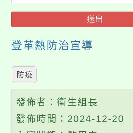
轉知中國文化大學推廣
代理(課)教師甄選結果(
送出
《TA101》溝通分析
登革熱防治宣導
程，歡迎學生輔導中心
心理、諮商輔導、社會
防疫
系所師生報名參加。
發佈者：衛生組長
發佈時間：2024-12-20