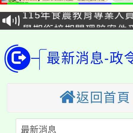
115年食農教育專業人
會
學期銜接期間理賠案件
程
淨零綠領人才培育課程
學籍身 分審查程序及
公告本校115學年度第1
最新消息-政
版
「2026金融保險知識
代理(課)教師甄選結果(
桃園市115學年度學生
車」活動
返回首頁
公告本校115學年度第
生本土語及新住民語歌
公告本校115學年度第
代理(課)教師甄選結果(
轉知中國文化大學推廣
代理(課)教師甄選結果(