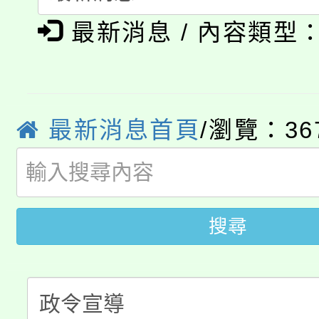
淨零綠生活教案入校路
《TA101》溝通分析
最新消息 / 內容類型
115年食農教育專業人
會
程，歡迎學生輔導中心
學期銜接期間理賠案件
程
心理、諮商輔導、社會
最新消息首頁
/瀏覽：36
淨零綠領人才培育課程
學籍身 分審查程序及
系所師生報名參加。
公告本校115學年度第1
版
「2026金融保險知識
代理(課)教師甄選結果(
搜尋
桃園市115學年度學生
車」活動
公告本校115學年度第
生本土語及新住民語歌
公告本校115學年度第
代理(課)教師甄選結果(