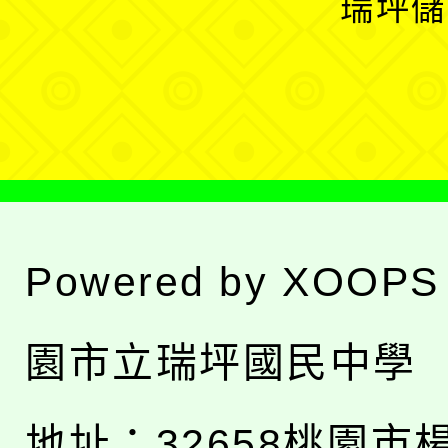
瑞坪儲
單
選
單
Powered by
XOOPS
園市立瑞坪國民中學
地址：
32658桃園市