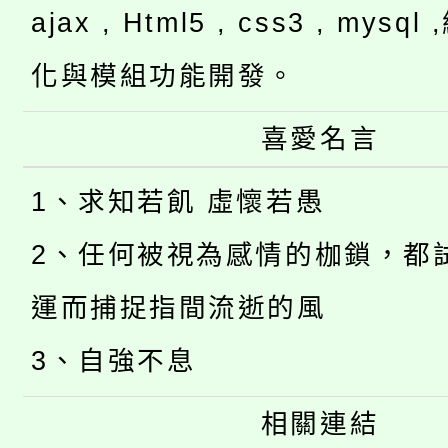
ajax , Html5 , css3 , mysq
化與模組功能開發。
喜愛名言
1、求知若飢 虛懷若愚
2、任何被視為感情的枷鎖，都
運而捕捉指間流逝的風
3、自強不息
相關連結