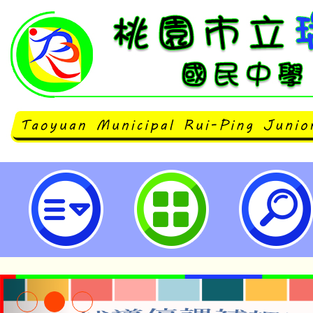
neilrpjhstyc網站設計者：徐嘉裕 N