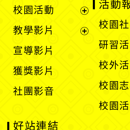
展
活動
校園活動
開
展
校園社
教學影片
選
開
展
研習活
宣導影片
單
選
開
校外活
獲獎影片
單
選
校園志
社團影音
單
校園活
好站連結