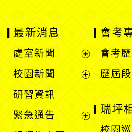
最新消息
會考
處室新聞
會考歷
展
校園新聞
歷屆段
開
展
研習資訊
選
開
瑞坪
緊急通告
單
選
展
校園巡