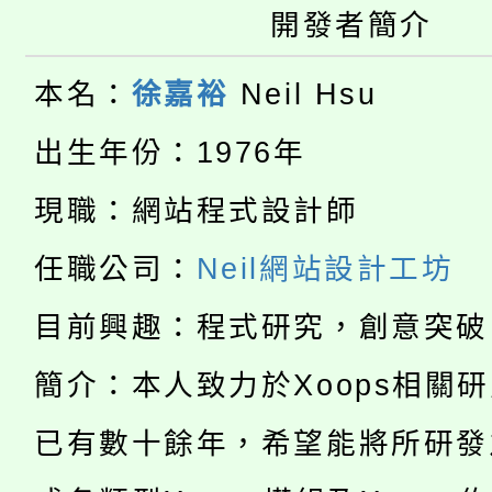
桃園市115學年度學生
車」活動
開發者簡介
公告本校115學年度第
生本土語及新住民語歌
本名：
徐嘉裕
Neil Hsu
公告本校115學年度第
代理(課)教師甄選結果(
出生年份：1976年
轉知中國文化大學推廣
代理(課)教師甄選結果(
現職：網站程式設計師
淨零綠生活教案入校路
《TA101》溝通分析
任職公司：
Neil網站設計工坊
115年食農教育專業人
會
程，歡迎學生輔導中心
目前興趣：程式研究，創意突破
學期銜接期間理賠案件
程
心理、諮商輔導、社會
簡介：本人致力於Xoops相關
淨零綠領人才培育課程
學籍身 分審查程序及
系所師生報名參加。
已有數十餘年，希望能將所研發
公告本校115學年度第1
版