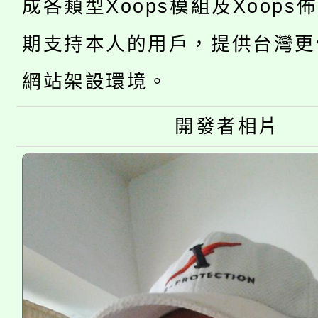
成各類型Xoops模組及Xoops
「2026金融保險知識
代理(課)教師甄選結果(
期支持本人的用戶，提供台灣更
桃園市115學年度學生
車」活動
網站架設環境。
公告本校115學年度第
生本土語及新住民語歌
公告本校115學年度第
代理(課)教師甄選結果(
開發者相片
轉知中國文化大學推廣
代理(課)教師甄選結果(
《TA101》溝通分析
程，歡迎學生輔導中心
心理、諮商輔導、社會
系所師生報名參加。