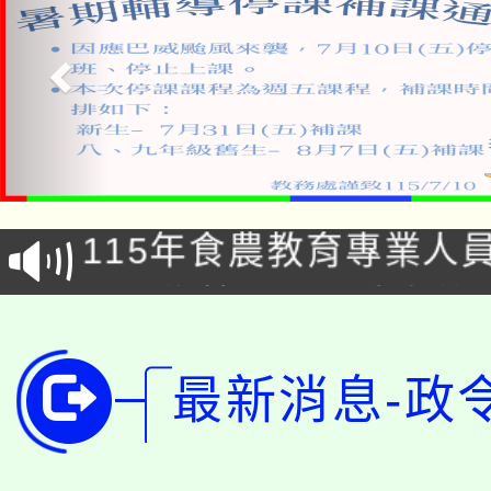
淨零綠生活教案入校路
115年食農教育專業人
會
學期銜接期間理賠案件
程
淨零綠領人才培育課程
學籍身 分審查程序及
最新消息-政
公告本校115學年度第1
版
「2026金融保險知識
代理(課)教師甄選結果(