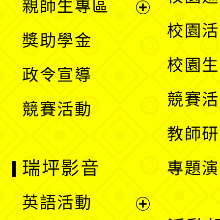
親師生專區
單
開
展
校園活
獎助學金
選
開
校園生
政令宣導
單
選
競賽活
競賽活動
單
教師研
瑞坪影音
專題演
英語活動