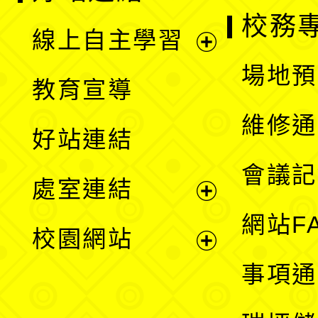
校務
線上自主學習
展
場地預
教育宣導
開
維修通
好站連結
選
會議記
處室連結
單
展
網站F
校園網站
開
展
事項通
選
開