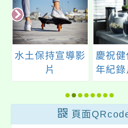
部
水土保持宣導影
慶祝健
絲
片
年紀錄
法
造奇蹟
自
頁面QRcod
5