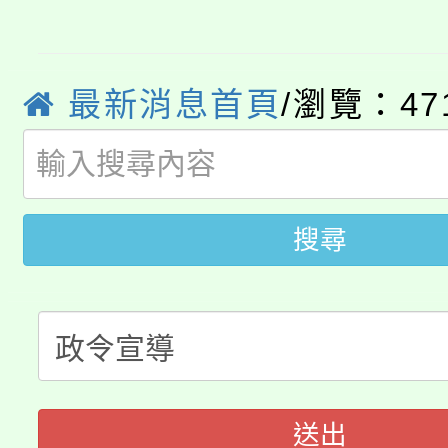
學期銜接期間理賠案件
程
心理、諮商輔導、社會
淨零綠領人才培育課程
學籍身 分審查程序及
系所師生報名參加。
最新消息首頁
/瀏覽：47
公告本校115學年度第1
版
「2026金融保險知識
代理(課)教師甄選結果(
桃園市115學年度學生
車」活動
搜尋
公告本校115學年度第
生本土語及新住民語歌
公告本校115學年度第
代理(課)教師甄選結果(
轉知中國文化大學推廣
代理(課)教師甄選結果(
《TA101》溝通分析
送出