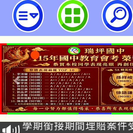
桃園市社區營養推廣中心宣傳紅包袋
市立瑞坪國民中學
淨零綠生活教案入校路
115年食農教育專業人
會
學期銜接期間理賠案件
程