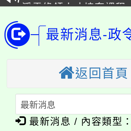
淨零綠領人才培育課程
學籍身 分審查程序及
公告本校115學年度第1
版
「2026金融保險知識
最新消息-政
代理(課)教師甄選結果(
桃園市115學年度學生
車」活動
公告本校115學年度第
生本土語及新住民語歌
返回首頁
公告本校115學年度第
代理(課)教師甄選結果(
轉知中國文化大學推廣
代理(課)教師甄選結果(
淨零綠生活教案入校路
《TA101》溝通分析
115年食農教育專業人
會
最新消息 / 內容類型
程，歡迎學生輔導中心