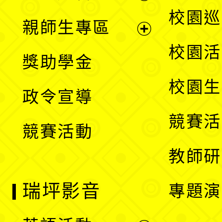
選
展
校園巡
親師生專區
單
開
展
校園活
獎助學金
選
開
校園生
政令宣導
單
選
競賽活
競賽活動
單
教師研
瑞坪影音
專題演