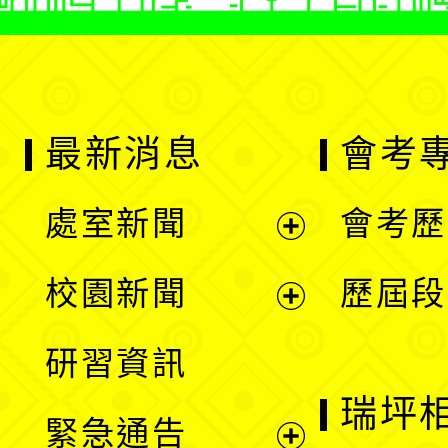
最新消息
會考
處室新聞
會考歷
展
校園新聞
歷屆段
開
展
研習資訊
選
開
瑞坪
緊急通告
單