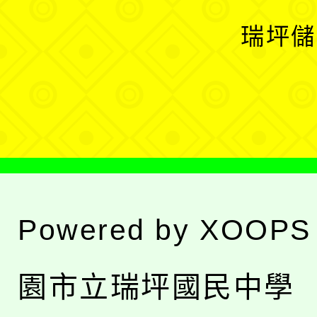
選
開
瑞坪儲
單
選
單
Powered by
XOOPS
園市立瑞坪國民中學