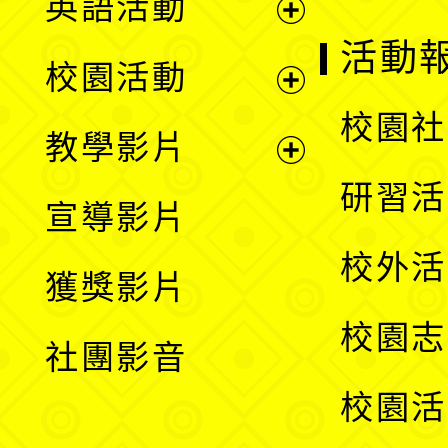
英語活動
展
活動
校園活動
開
展
校園社
教學影片
選
開
展
研習活
宣導影片
單
選
開
校外活
獲獎影片
單
選
校園志
社團影音
單
校園活