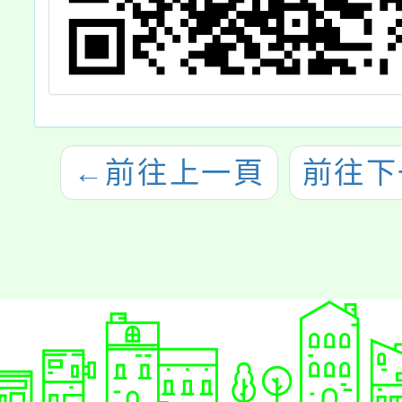
←
前往上一頁
前往下