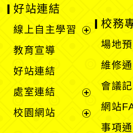
好站連結
校務
線上自主學習
展
場地預
教育宣導
開
維修通
好站連結
選
會議記
處室連結
單
展
網站F
校園網站
開
展
事項通