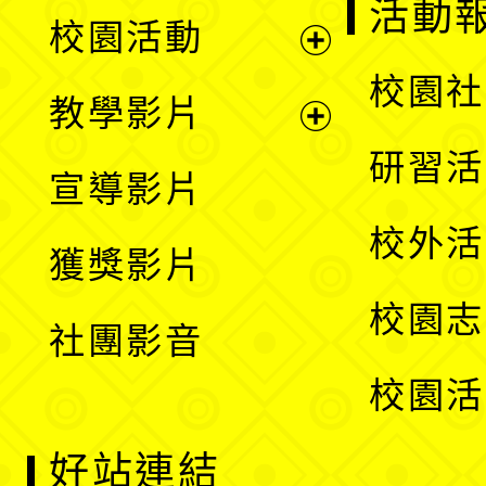
展
活動
校園活動
開
展
校園社
教學影片
選
開
展
研習活
宣導影片
單
選
開
校外活
獲獎影片
單
選
校園志
社團影音
單
校園活
好站連結