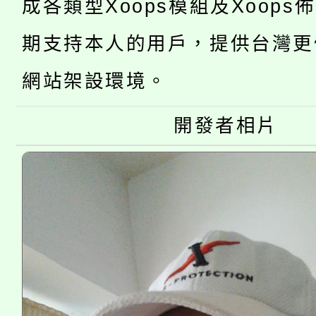
成各類型Xoops模組及Xoops
轉知苗栗縣政府辦理11
《TA101》溝通分析
期支持本人的用戶，提供台灣更
桃園市115學年度學生
縣市「校園短影音徵選
程，歡迎學生輔導中心
網站架設環境。
「桃園市補助參觀特色
要點
門員」簡章及活動海報
心理、諮商輔導、社會
115年度「教育部表揚
開發者相片
展演活動實施計畫」
踴躍報名參加。
系所師生報名參加。
「2026 ART TAIPE
義教育推展貢獻獎」
博覽會」之「藝術教育