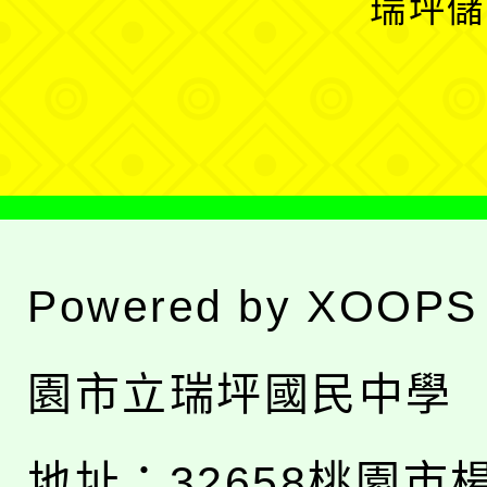
瑞坪儲
單
選
單
Powered by
XOOPS
園市立瑞坪國民中學
地址：
32658桃園市