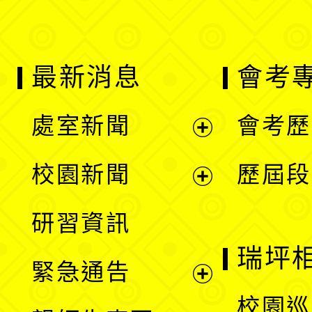
最新消息
會考
處室新聞
會考歷
展
校園新聞
歷屆段
開
展
研習資訊
選
開
瑞坪
緊急通告
單
選
展
校園巡