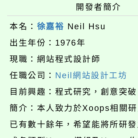
桃園市115學年度學生
開發者簡介
縣市「校園短影音徵選
程，歡迎學生輔導中心
「桃園市補助參觀特色
要點
門員」簡章及活動海報
本名：
徐嘉裕
Neil Hsu
心理、諮商輔導、社會
115年度「教育部表揚
展演活動實施計畫」
踴躍報名參加。
出生年份：1976年
系所師生報名參加。
「2026 ART TAIPE
義教育推展貢獻獎」
現職：網站程式設計師
「2026金融保險知識
博覽會」之「藝術教育
任職公司：
Neil網站設計工坊
桃園市115學年度學生
車」活動
目前興趣：程式研究，創意突破
公告本校115學年度第
生本土語及新住民語歌
簡介：本人致力於Xoops相關
公告本校115學年度第
代理(課)教師甄選結果(
已有數十餘年，希望能將所研發
轉知中國文化大學推廣
代理(課)教師甄選結果(