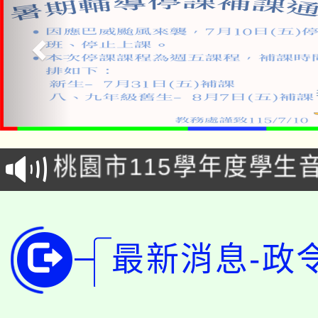
「2026金融保險知識
桃園市115學年度學生
車」活動
公告本校115學年度第
生本土語及新住民語歌
公告本校115學年度第
代理(課)教師甄選結果(
最新消息-政
轉知中國文化大學推廣
代理(課)教師甄選結果(
轉知苗栗縣政府辦理11
《TA101》溝通分析