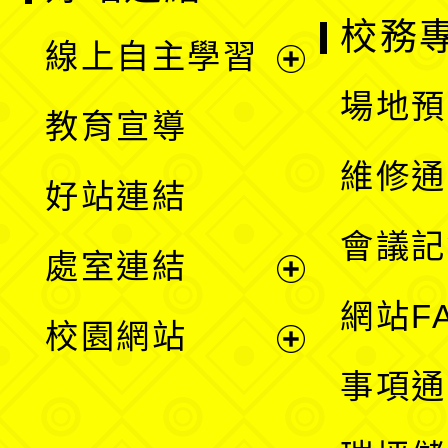
校務
線上自主學習
展
場地預
教育宣導
開
維修通
好站連結
選
會議記
處室連結
單
展
網站F
校園網站
開
展
事項通
選
開