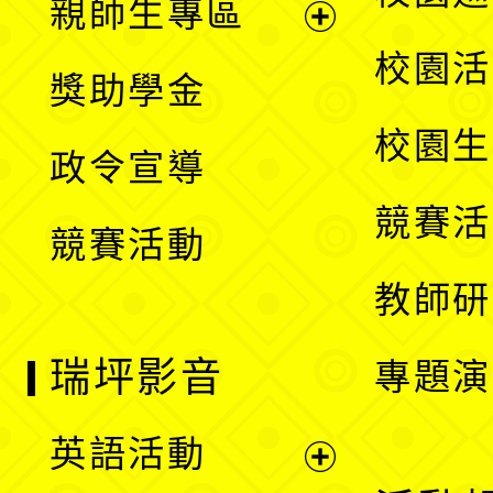
親師生專區
單
開
展
校園活
獎助學金
選
開
校園生
政令宣導
單
選
競賽活
競賽活動
單
教師研
瑞坪影音
專題演
英語活動