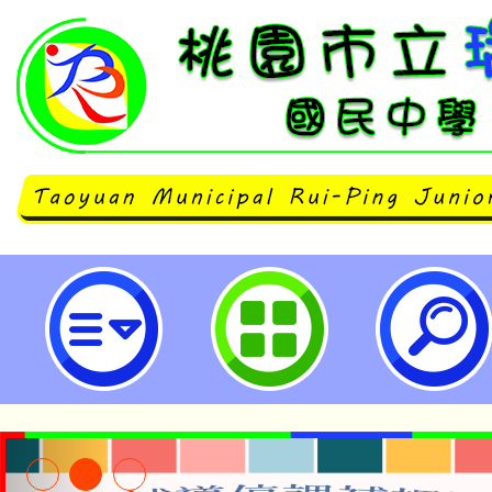
neilrpjhstyc網站設計者：徐嘉裕 N