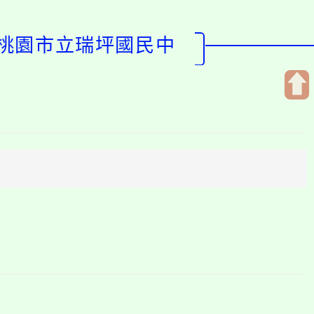
-桃園市立瑞坪國民中
開
啟
上
方
區
塊