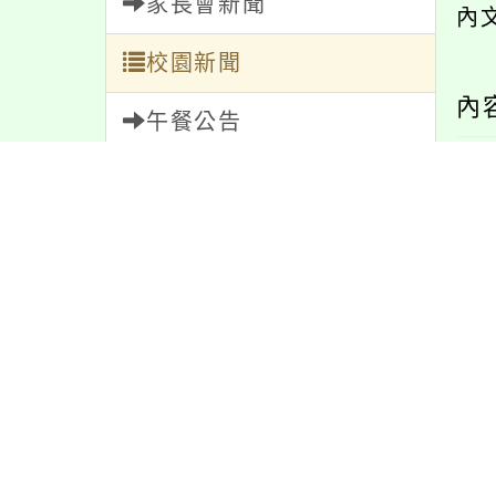
家長會新聞
內
校園新聞
內
午餐公告
獎助學金
人員招募
服務學習
研習資訊
緊急通告
防疫公告