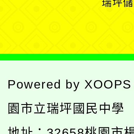
瑞坪儲
單
選
單
Powered by
XOOPS
園市立瑞坪國民中學
地址：
32658桃園市