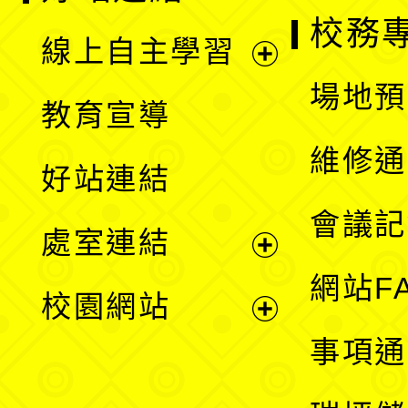
校務
線上自主學習
展
場地預
教育宣導
開
維修通
好站連結
選
會議記
處室連結
單
展
網站F
校園網站
開
展
事項通
選
開