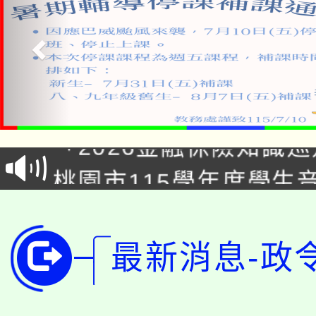
公告本校115學年度第1
「2026金融保險知識
代理(課)教師甄選結果(
桃園市115學年度學生
車」活動
公告本校115學年度第
生本土語及新住民語歌
公告本校115學年度第
代理(課)教師甄選結果(
最新消息-政
轉知中國文化大學推廣
代理(課)教師甄選結果(
轉知苗栗縣政府辦理11