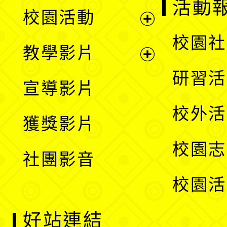
展
活動
校園活動
開
展
校園社
教學影片
選
開
展
研習活
宣導影片
單
選
開
校外活
獲獎影片
單
選
校園志
社團影音
單
校園活
好站連結