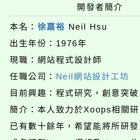
《TA101》溝通分析
開發者簡介
桃園市115學年度學生
縣市「校園短影音徵選
程，歡迎學生輔導中心
本名：
徐嘉裕
Neil Hsu
「桃園市補助參觀特色
要點
門員」簡章及活動海報
心理、諮商輔導、社會
出生年份：1976年
115年度「教育部表揚
展演活動實施計畫」
踴躍報名參加。
系所師生報名參加。
現職：網站程式設計師
公告本校115學年度第1
義教育推展貢獻獎」
「2026金融保險知識
任職公司：
Neil網站設計工坊
代理(課)教師甄選結果(
桃園市115學年度學生
目前興趣：程式研究，創意突破
車」活動
公告本校115學年度第
生本土語及新住民語歌
簡介：本人致力於Xoops相關
公告本校115學年度第
代理(課)教師甄選結果(
已有數十餘年，希望能將所研發
轉知中國文化大學推廣