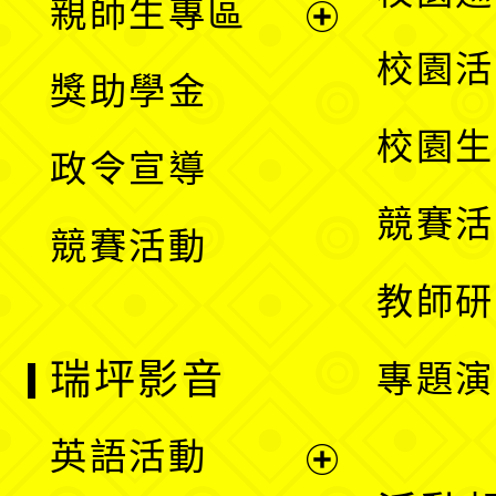
親師生專區
單
開
展
校園活
獎助學金
選
開
校園生
政令宣導
單
選
競賽活
競賽活動
單
教師研
瑞坪影音
專題演
英語活動