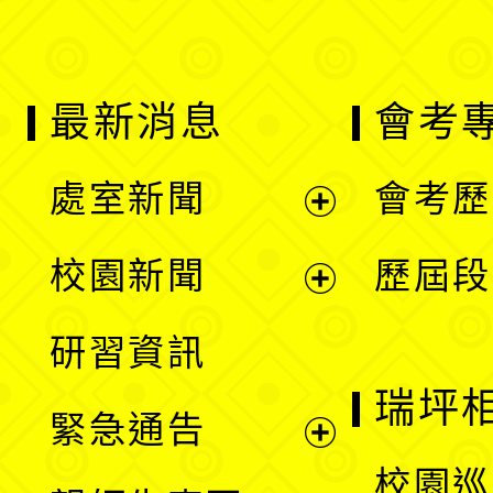
最新消息
會考
處室新聞
會考歷
展
校園新聞
歷屆段
開
展
研習資訊
選
開
瑞坪
緊急通告
單
選
展
校園巡