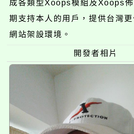
代理(課)教師甄選結果(
成各類型Xoops模組及Xoops
轉知苗栗縣政府辦理11
《TA101》溝通分析
期支持本人的用戶，提供台灣更
桃園市115學年度學生
縣市「校園短影音徵選
程，歡迎學生輔導中心
網站架設環境。
「桃園市補助參觀特色
要點
門員」簡章及活動海報
心理、諮商輔導、社會
開發者相片
115年度「教育部表揚
展演活動實施計畫」
踴躍報名參加。
系所師生報名參加。
義教育推展貢獻獎」