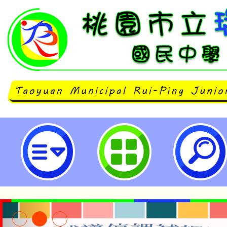
neilrpjhstyc網站設計者：徐嘉裕 N