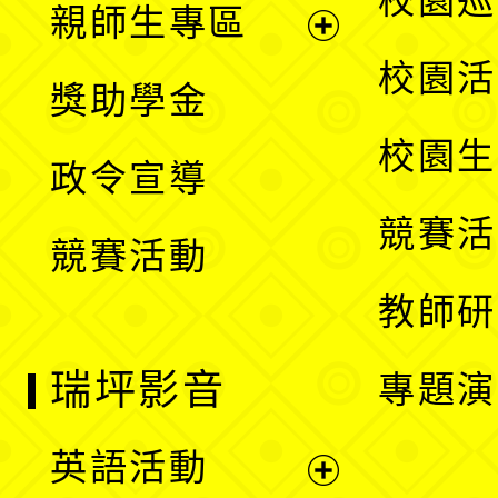
校園巡
親師生專區
單
開
展
校園活
獎助學金
選
開
校園生
政令宣導
單
選
競賽活
競賽活動
單
教師研
瑞坪影音
專題演
英語活動