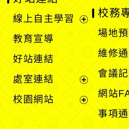
校務
線上自主學習
展
場地預
教育宣導
開
維修通
好站連結
選
會議記
處室連結
單
展
網站F
校園網站
開
展
事項通
選
開