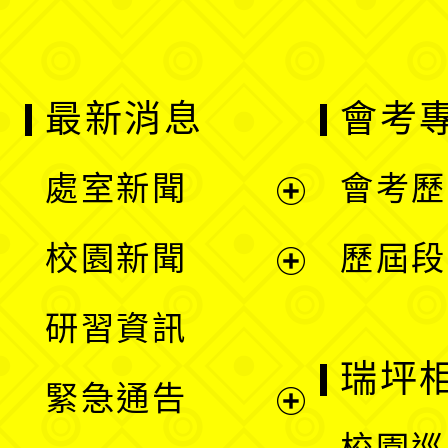
最新消息
會考
處室新聞
會考歷
展
校園新聞
歷屆段
開
展
研習資訊
選
開
瑞坪
緊急通告
單
選
展