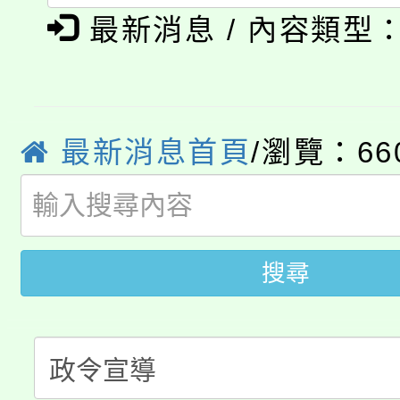
公告本校115學年度第1
義教育推展貢獻獎」
最新消息 / 內容類型
「2026金融保險知識
代理(課)教師甄選結果(
桃園市115學年度學生
車」活動
公告本校115學年度第
最新消息首頁
/瀏覽：66
生本土語及新住民語歌
公告本校115學年度第
代理(課)教師甄選結果(
轉知中國文化大學推廣
代理(課)教師甄選結果(
搜尋
轉知苗栗縣政府辦理11
《TA101》溝通分析
桃園市115學年度學生
縣市「校園短影音徵選
程，歡迎學生輔導中心
「桃園市補助參觀特色
要點
門員」簡章及活動海報
心理、諮商輔導、社會