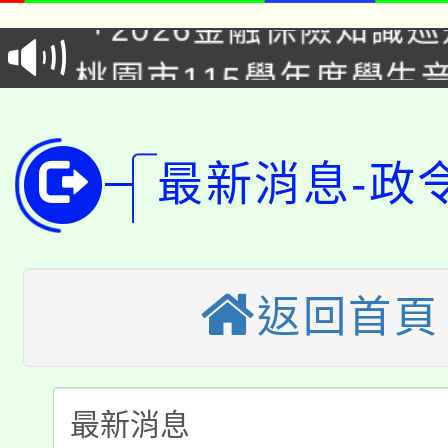
「2026金融保險知識
代理(課)教師甄選結果(
桃園市115學年度學生
車」活動
公告本校115學年度第
生本土語及新住民語歌
公告本校115學年度第
代理(課)教師甄選結果(
最新消息-政
轉知中國文化大學推廣
代理(課)教師甄選結果(
轉知苗栗縣政府辦理11
《TA101》溝通分析
返回首頁
桃園市115學年度學生
縣市「校園短影音徵選
程，歡迎學生輔導中心
「桃園市補助參觀特色
要點
門員」簡章及活動海報
心理、諮商輔導、社會
115年度「教育部表揚
展演活動實施計畫」
踴躍報名參加。
系所師生報名參加。