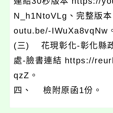
連結30秒版本 https://you
N_h1NtoVLg、完整版本 ht
outu.be/-IWuXa8vqNw
(三) 花現彰化-彰化縣
處-臉書連結 https://reurl
qzZ。
四、 檢附原函1份。