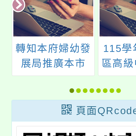
局
轉知本府婦幼發
115
住
展局推廣本市
區高級
績
「孕產婦關懷中
免試入
選
心」服務資訊一
宣
案，歡迎運用。
頁面QRcod