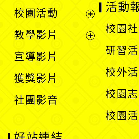
展
活動
校園活動
開
展
校園社
教學影片
選
開
展
研習活
宣導影片
單
選
開
校外活
獲獎影片
單
選
校園志
社團影音
單
校園活
好站連結