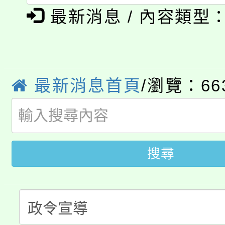
「本色祭」8/29、30
程
最新消息 / 內容類型
8/21下午1時於龍潭區
場熱烈登場!
YOUNG桃局內行報名
徵才活動。
8月14至27日，桃園
局官網。
最新消息首頁
/瀏覽：66
115年桃園市運動會8/1
開!
桃園市低收入戶享有免
田徑場及游泳池舉行。
大園自造教育及科技中心
搜尋
視費優惠，中低收入戶
大溪自造教育及科技中心
份教師增能研習
半價優惠，詳情可洽有
淨零綠生活教案入校路
份教師研習
者。