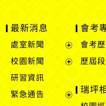
最新消息
會考
處室新聞
會考歷
展
校園新聞
歷屆段
開
展
研習資訊
選
開
瑞坪
緊急通告
單
選
展