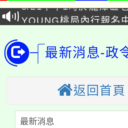
8/21下午1時於龍潭區
場熱烈登場!
YOUNG桃局內行報名
徵才活動。
8月14至27日，桃園
局官網。
115年桃園市運動會8/1
開!
最新消息-政
桃園市低收入戶享有免
田徑場及游泳池舉行。
大園自造教育及科技中心
視費優惠，中低收入戶
大溪自造教育及科技中心
份教師增能研習
返回首頁
半價優惠，詳情可洽有
淨零綠生活教案入校路
份教師研習
者。
115年食農教育專業人
會