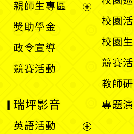
校園巡
親師生專區
單
開
展
校園活
獎助學金
選
開
校園生
政令宣導
單
選
競賽活
競賽活動
單
教師研
瑞坪影音
專題演
英語活動