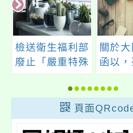
影
檢送衛生福利部
關於大
廢止「嚴重特殊
函以，
傳染性肺炎隔離
領有中
及檢疫期間防疫
分證或
補償辦法」發布
均屬違
頁面QRcod
令掃描檔
區與大