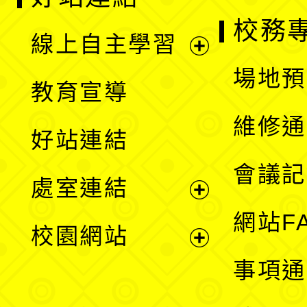
校務
線上自主學習
展
場地預
教育宣導
開
維修通
好站連結
選
會議記
處室連結
單
展
網站F
校園網站
開
展
事項通
選
開