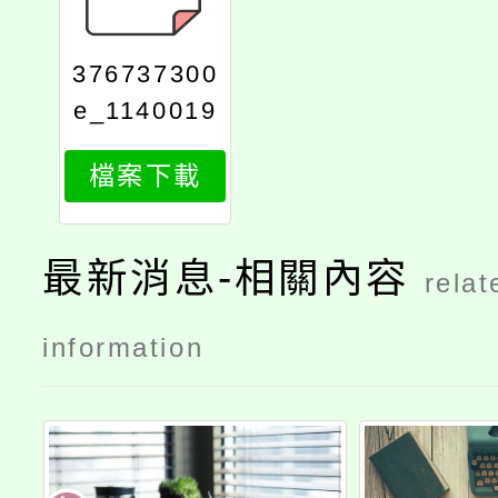
376737300
e_1140019
321_attach
檔案下載
1
最新消息-相關內容
relat
information