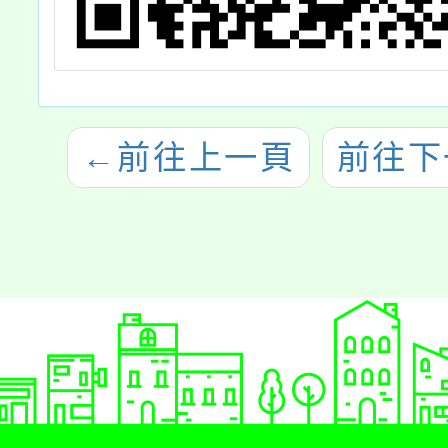
←
前往上一頁
前往下