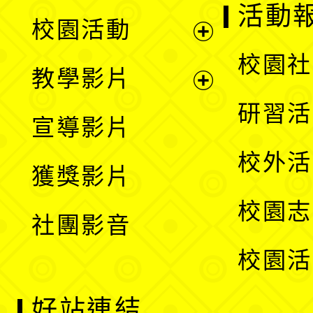
展
活動
校園活動
開
展
校園社
教學影片
選
開
展
研習活
宣導影片
單
選
開
校外活
獲獎影片
單
選
校園志
社團影音
單
校園活
好站連結