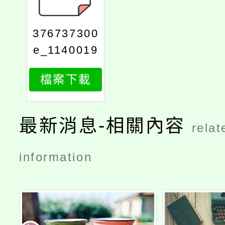
376737300
e_1140019
321_attach
檔案下載
1
最新消息-相關內容
relat
information