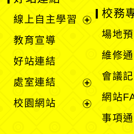
校務
線上自主學習
展
場地預
教育宣導
開
維修通
好站連結
選
會議記
處室連結
單
展
網站F
校園網站
開
展
事項通
選
開