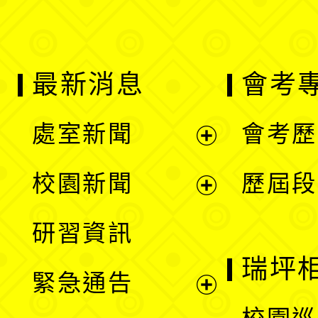
最新消息
會考
處室新聞
會考歷
展
校園新聞
歷屆段
開
展
研習資訊
選
開
瑞坪
緊急通告
單
選
展