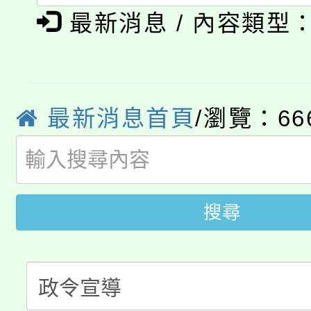
「本色祭」8/29、30
程
最新消息 / 內容類型
8/21下午1時於龍潭區
場熱烈登場!
YOUNG桃局內行報名
徵才活動。
最新消息首頁
/瀏覽：66
8月14至27日，桃園
局官網。
115年桃園市運動會8/1
開!
桃園市低收入戶享有免
田徑場及游泳池舉行。
搜尋
大園自造教育及科技中心
視費優惠，中低收入戶
大溪自造教育及科技中心
份教師增能研習
半價優惠，詳情可洽有
淨零綠生活教案入校路
份教師研習
者。