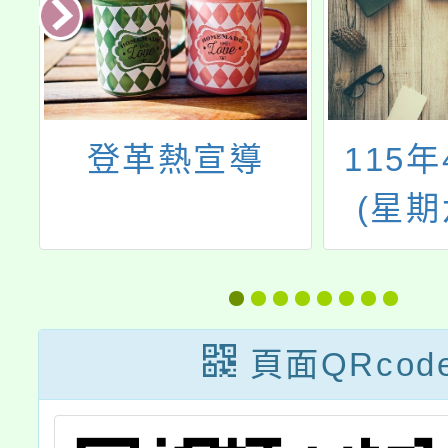
知
登革熱宣導
115年
供
(星期
精
「202
一
廟祈福
開卷
頁面QRcod