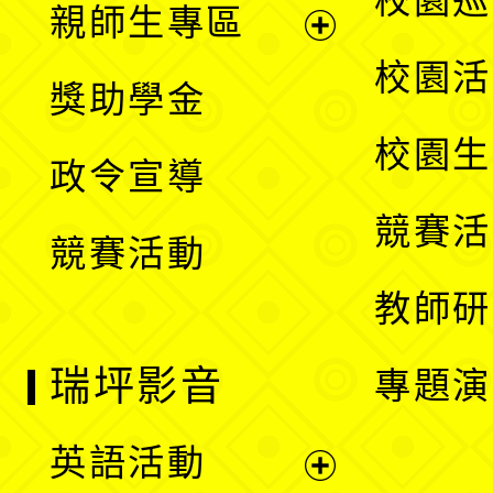
校園巡
親師生專區
單
開
展
校園活
獎助學金
選
開
校園生
政令宣導
單
選
競賽活
競賽活動
單
教師研
瑞坪影音
專題演
英語活動