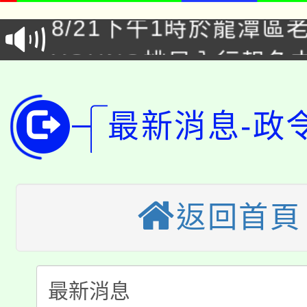
8/21下午1時於龍潭區
場熱烈登場!
YOUNG桃局內行報名
徵才活動。
8月14至27日，桃園
局官網。
115年桃園市運動會8/1
最新消息-政
開!
桃園市低收入戶享有免
田徑場及游泳池舉行。
大園自造教育及科技中心
視費優惠，中低收入戶
返回首頁
大溪自造教育及科技中心
份教師增能研習
半價優惠，詳情可洽有
淨零綠生活教案入校路
份教師研習
者。
115年食農教育專業人
會