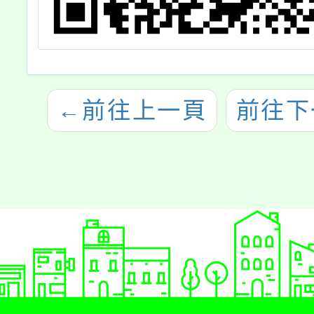
←
前往上一頁
前往下