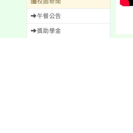
校園新聞
午餐公告
獎助學金
人員招募
內文
服務學習
研習資訊
最新
緊急通告
防疫公告
親師生專區