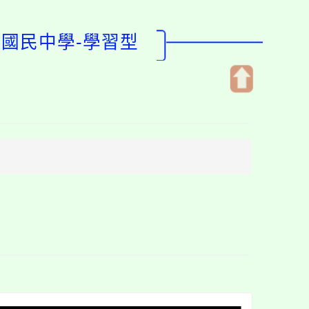
坪國民中學-學習型
開
啟
上
方
區
塊