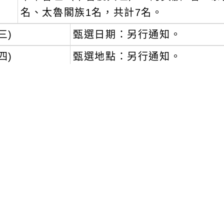
名、太魯閣族1名，共計7名。
三)
甄選日期：另行通知。
四)
甄選地點：另行通知。
五)
甄選對象：
１、
設籍本市且具原住民身分者。
２、
具原住民族語言能力相關證明者：具原民
以上或「原住民族語言能力認證考試」合
三、
本案甄選相關資訊公告於原民局網站最新消息（http
四、
倘有任何相關疑問，請逕洽原民局承辦人吳祖貽
電子信箱：10018622@mail.tycg.gov.tw
五、
檢附旨揭計畫甄選簡章1份。