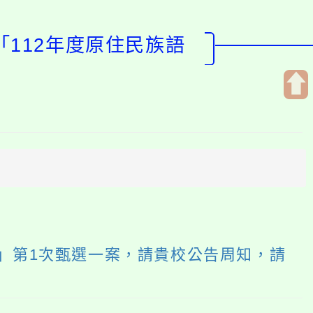
「112年度原住民族語
開
啟
上
方
區
塊
」第1次甄選一案，請貴校公告周知，請