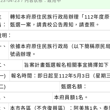
3-04-23 / 內容狀態：啟用中
主
轉知本府原住民族行政局辦理「112年度
旨：
甄選一案，請貴校公告周知，請查照。
說明：
一、
依據本府原住民族行政局（以下簡稱原民局）11
號函辦理。
二、
旨案計畫甄選報名相關事宜摘擇如下
一)
報名時間：即日起至112年5月3日（星期
二)
甄選名額：
１、
本府員額1名。
２、
本市各區（不含復興區）：阿美族1名、泰