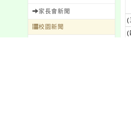
家長會新聞
(
校園新聞
(
午餐公告
(
獎助學金
人員招募
服務學習
研習資訊
緊急通告