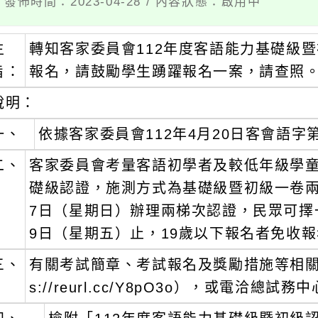
 發佈時間：2023-04-28 / 內容狀態：啟用中
主
轉知客家委員會112年度客語能力基礎級暨
旨：
報名，請鼓勵學生踴躍報名一案，請查照
說明：
一、
依據客家委員會112年4月20日客會語字第1
二、
客家委員會考量客語初學者及較低年級學童
礎級認證，施測方式為基礎級暨初級一卷兩級
7日（星期日）辦理兩梯次認證，民眾可擇
9日（星期五）止，19歲以下報名者免收
三、
有關考試簡章、考試報名及獎勵措施等相關
s://reurl.cc/Y8pO3o），或電洽總試