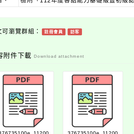
四、
檢附「112年度客語能力基礎級暨初級
文可瀏覽群組：
註冊會員
訪客
容附件下載
Download attachment
376735100e_11200
376735100e_11200