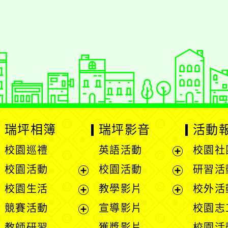
瑞坪相簿
瑞坪影音
活動
校園巡禮
英語活動
校園社
展
校園活動
校園活動
研習活
開
展
展
校園生活
教學影片
校外活
選
開
開
展
展
競賽活動
宣導影片
校園志
單
選
選
開
開
展
教師研習
獲獎影片
校園活