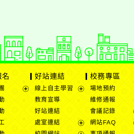
報名
好站連結
校務專區
團
線上自主學習
場地預約
展
展
動
教育宣導
維修通報
開
開
動
好站連結
會議記錄
選
選
工
處室連結
網站FAQ
單
單
展
動
校園網站
事項通報