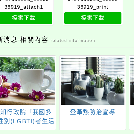
36919_attach1
36919_print
檔案下載
檔案下載
新消息-相關內容
related information
轉知行政院「我國多
登革熱防治宣導
性別(LGBTI)者生活
狀況調查」委託研究