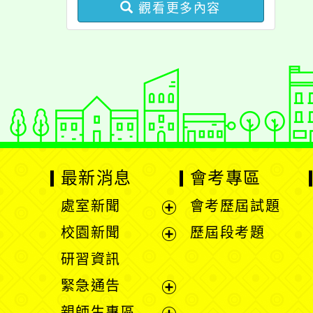
觀看更多內容
最新消息
會考專區
處室新聞
會考歷屆試題
展
校園新聞
歷屆段考題
開
展
研習資訊
選
開
緊急通告
單
選
展
親師生專區