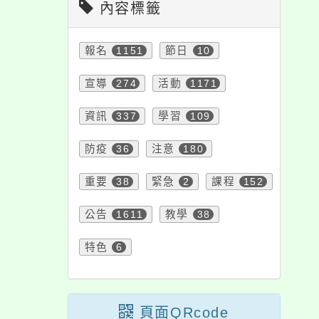
內容標籤
徵件日期自113年
見生活中的性別百
15日起至5月5日
態」活動簡章及單張
報名
1151
節日
10
止，請查照。
傳單各1份，請查照。
宣導
274
活動
1171
資訊
337
學習
109
防疫
36
注意
180
重要
38
緊急
2
課程
152
公告
1611
教學
38
特色
6
頁面QRcode