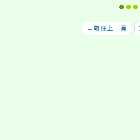
報告一案，請查照。
←
前往上一頁