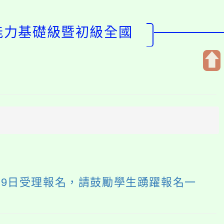
語能力基礎級暨初級全國
開
啟
上
方
區
塊
月9日受理報名，請鼓勵學生踴躍報名一