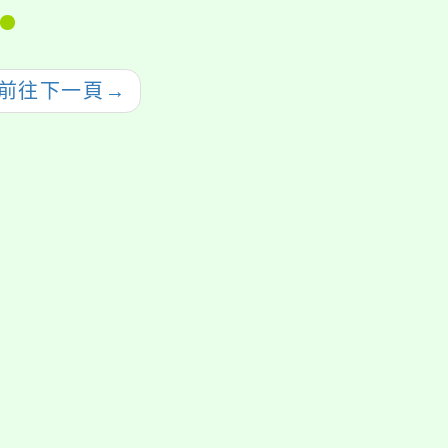
型態實驗教育」個
人、團體暨機構申請
作業相關事宜
前往下一頁
→