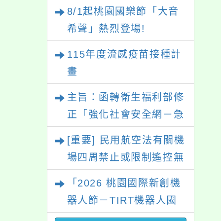
種對象擴大為「滿6個月
8/1起桃園國樂節「大音
以上尚未接種之民眾」措
希聲」熱烈登場!
施，延長至115年9月28
115年度流感疫苗接種計
日止
畫
主旨：函轉衛生福利部修
正「強化社會安全網－急
難紓困實施方案」一案，
[重要] 民用航空法有關機
請參考運用，請查照。
場四周禁止或限制遙控無
人機飛航活動規定
「2026 桃園國際新創機
器人節－TIRT機器人國
際賽」活動資訊