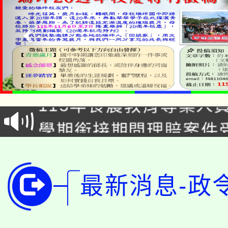
淨零綠生活教案入校路
115年食農教育專業人
會
學期銜接期間理賠案件
程
淨零綠領人才培育課程
學籍身 分審查程序及
公告本校115學年度第1
版
最新消息-政
「2026金融保險知識
代理(課)教師甄選結果(
桃園市115學年度學生
車」活動