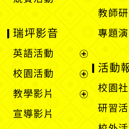
單
教師研
瑞坪影音
專題演
英語活動
展
活動
校園活動
開
展
校園社
教學影片
選
開
展
研習活
宣導影片
單
選
開
校外活