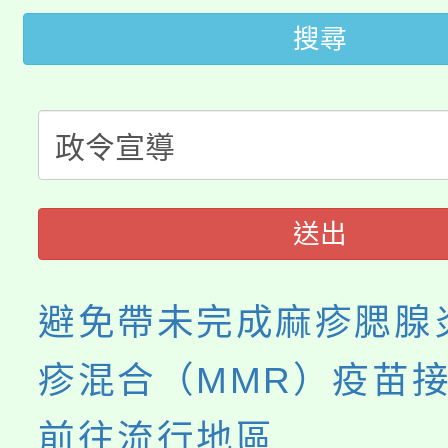
代理(課)教師甄選結果(
搜尋
桃園市115學年度學生
車」活動
公告本校115學年度第
生本土語及新住民語歌
公告本校115學年度第
代理(課)教師甄選結果(
轉知中國文化大學推廣
代理(課)教師甄選結果(
送出
《TA101》溝通分析
程，歡迎學生輔導中心
避免帶未完成麻疹腮腺
心理、諮商輔導、社會
疹混合（MMR）疫苗
系所師生報名參加。
前往流行地區