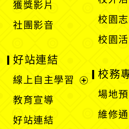
獲獎影片
單
選
校園志
社團影音
單
校園活
好站連結
校務
線上自主學習
展
場地預
教育宣導
開
維修通
好站連結
選