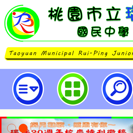
避免帶未完成麻疹腮腺炎德國麻疹混
疫苗接種幼兒前往流行地區-桃園市