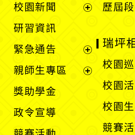
校園新聞
歷屆段
開
展
研習資訊
選
開
瑞坪
緊急通告
單
選
展
校園巡
親師生專區
單
開
展
校園活
獎助學金
選
開
校園生
政令宣導
單
選
競賽活
競賽活動