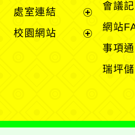
會議記
處室連結
單
展
網站F
校園網站
開
展
事項通
選
開
瑞坪儲
單
選
單