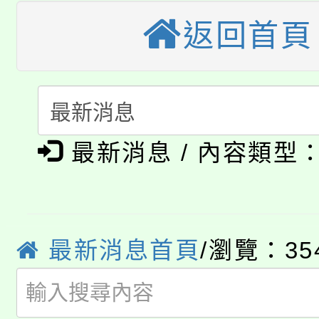
公告本校115學年度第
返回首頁
生本土語及新住民語歌
公告本校115學年度第
代理(課)教師甄選結果(
轉知中國文化大學推廣
代理(課)教師甄選結果(
淨零綠生活教案入校路
《TA101》溝通分析
最新消息 / 內容類型
115年食農教育專業人
會
程，歡迎學生輔導中心
學期銜接期間理賠案件
程
心理、諮商輔導、社會
淨零綠領人才培育課程
學籍身 分審查程序及
最新消息首頁
/瀏覽：35
系所師生報名參加。
公告本校115學年度第1
版
「2026金融保險知識