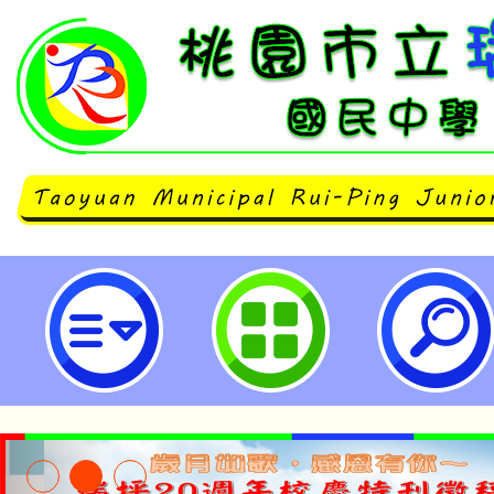
轉知衛生福利部辦理第11屆紫絲帶
相關文件一案，徵件日期自即日起至1
日止，請查照。-桃園市立瑞坪國民