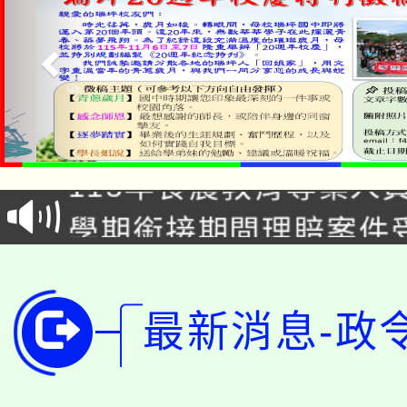
淨零綠生活教案入校路
115年食農教育專業人
會
學期銜接期間理賠案件
程
淨零綠領人才培育課程
學籍身 分審查程序及
公告本校115學年度第1
版
最新消息-政
「2026金融保險知識
代理(課)教師甄選結果(
桃園市115學年度學生
車」活動