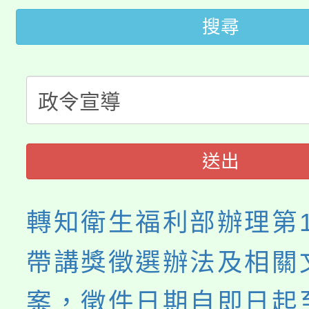
代理(課)教師甄選結果(
搜尋
桃園市115學年度學生
車」活動
公告本校115學年度第
生本土語及新住民語歌
公告本校115學年度第
代理(課)教師甄選結果(
轉知中國文化大學推廣
代理(課)教師甄選結果(
送出
《TA101》溝通分析
程，歡迎學生輔導中心
轉知衛生福利部辦理第
心理、諮商輔導、社會
帶講獎徵選辦法及相關
系所師生報名參加。
案，徵件日期自即日起至