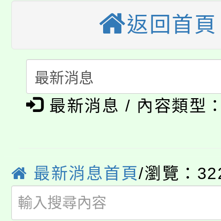
公告本校115學年度第
返回首頁
生本土語及新住民語歌
公告本校115學年度第
代理(課)教師甄選結果(
轉知中國文化大學推廣
代理(課)教師甄選結果(
淨零綠生活教案入校路
《TA101》溝通分析
最新消息 / 內容類型
115年食農教育專業人
會
程，歡迎學生輔導中心
學期銜接期間理賠案件
程
心理、諮商輔導、社會
淨零綠領人才培育課程
學籍身 分審查程序及
最新消息首頁
/瀏覽：32
系所師生報名參加。
公告本校115學年度第1
版
「2026金融保險知識