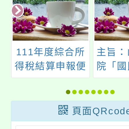
育
111年度綜合所
主旨：
等
得稅結算申報便
院「國
文
民服務措施文宣-
任、審
報稅密技大公開
程序」
修
播放連
頁面QRcod
獎
案，請