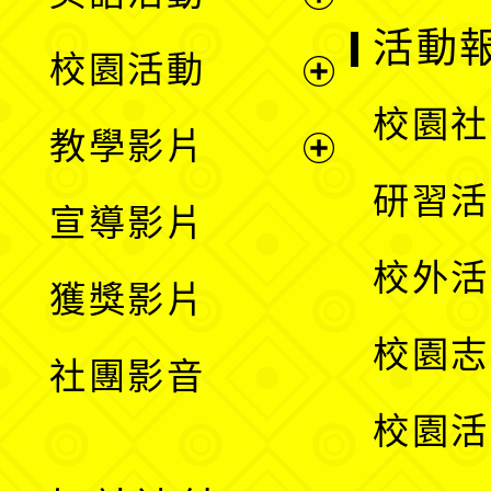
展
活動
校園活動
開
展
校園社
教學影片
選
開
展
研習活
宣導影片
單
選
開
校外活
獲獎影片
單
選
校園志
社團影音
單
校園活