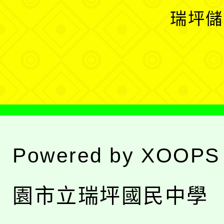
選
開
瑞坪儲
單
選
單
Powered by
XOOPS
園市立瑞坪國民中學