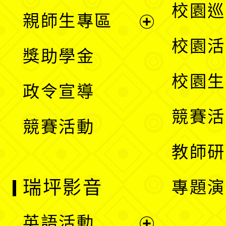
展
校園巡
親師生專區
單
開
展
校園活
獎助學金
選
開
校園生
政令宣導
單
選
競賽活
競賽活動
單
教師研
瑞坪影音
專題演
英語活動