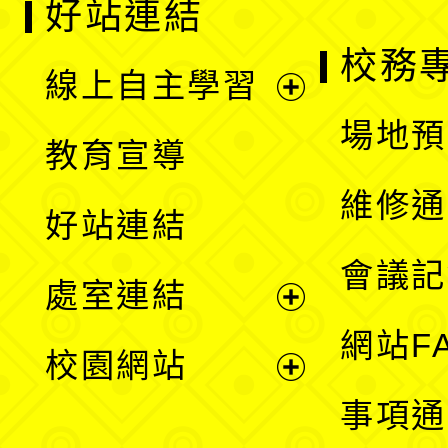
好站連結
校務
線上自主學習
展
場地預
教育宣導
開
維修通
好站連結
選
會議記
處室連結
單
展
網站F
校園網站
開
展
事項通