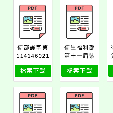
衛部護字第
衛生福利部
114146021
第十一屆紫
6號
絲帶獎徵選
檔案下載
檔案下載
辦法