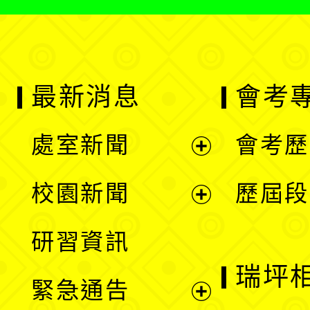
最新消息
會考
處室新聞
會考歷
展
校園新聞
歷屆段
開
展
研習資訊
選
開
瑞坪
緊急通告
單
選