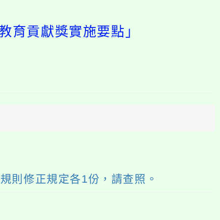
會教育貢獻獎實施要點」
開
啟
上
方
區
塊
規則修正規定各1份，請查照。