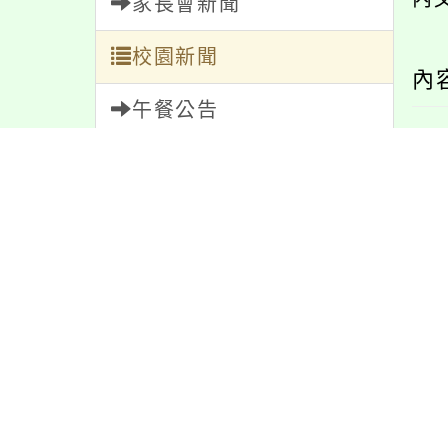
家長會新聞
校園新聞
內
午餐公告
獎助學金
人員招募
服務學習
研習資訊
緊急通告
防疫公告