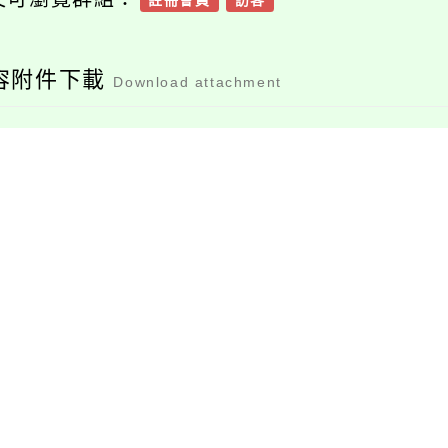
註冊會員
訪客
容附件下載
Download attachment
376735100e_11400
376735100e_11400
36059_attach1
36059_attach2
檔案下載
檔案下載