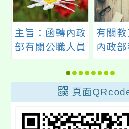
政
有關教育部函轉
電子煙
員
內政部移民署建
外觀辨
二
置7國語言之新
住民培力發展資
以
訊網站(包括中、
頁面QRcod
華
英、越、印、
泰、柬、緬)，並