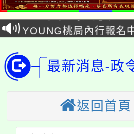
8/21下午1時於龍潭區
場熱烈登場!
YOUNG桃局內行報名
徵才活動。
8月14至27日，桃園
局官網。
115年桃園市運動會8/1
開!
最新消息-政
桃園市低收入戶享有免
田徑場及游泳池舉行。
大園自造教育及科技中心
視費優惠，中低收入戶
大溪自造教育及科技中心
份教師增能研習
返回首頁
半價優惠，詳情可洽有
淨零綠生活教案入校路
份教師研習
者。
115年食農教育專業人
會