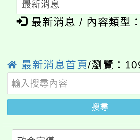
「本色祭」8/29、30
程
最新消息 / 內容類型
8/21下午1時於龍潭區
場熱烈登場!
YOUNG桃局內行報名
徵才活動。
8月14至27日，桃園
局官網。
最新消息首頁
/瀏覽：10
115年桃園市運動會8/1
開!
桃園市低收入戶享有免
田徑場及游泳池舉行。
大園自造教育及科技中心
視費優惠，中低收入戶
搜尋
大溪自造教育及科技中心
份教師增能研習
半價優惠，詳情可洽有
淨零綠生活教案入校路
份教師研習