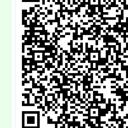
1號
設立LINE官方帳
請
號(@ifitw)，歡
迎利用。