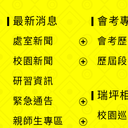
最新消息
會考
處室新聞
會考歷
展
校園新聞
歷屆段
開
展
研習資訊
選
開
瑞坪
緊急通告
單
選
展
校園巡
親師生專區
單