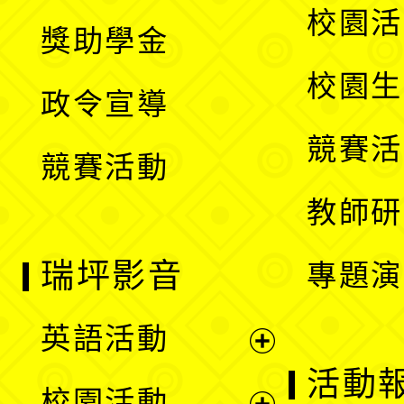
開
展
校園活
獎助學金
選
開
校園生
政令宣導
單
選
競賽活
競賽活動
單
教師研
瑞坪影音
專題演
英語活動
展
活動
校園活動