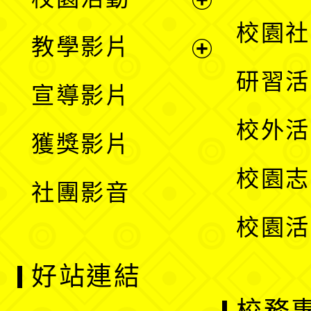
開
展
校園社
教學影片
選
開
展
研習活
宣導影片
單
選
開
校外活
獲獎影片
單
選
校園志
社團影音
單
校園活
好站連結