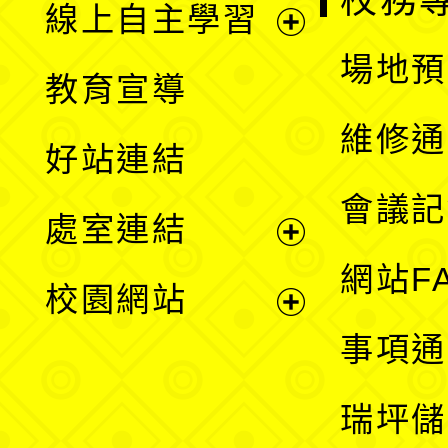
校務
線上自主學習
展
場地預
教育宣導
開
維修通
好站連結
選
會議記
處室連結
單
展
網站F
校園網站
開
展
事項通
選
開
瑞坪儲