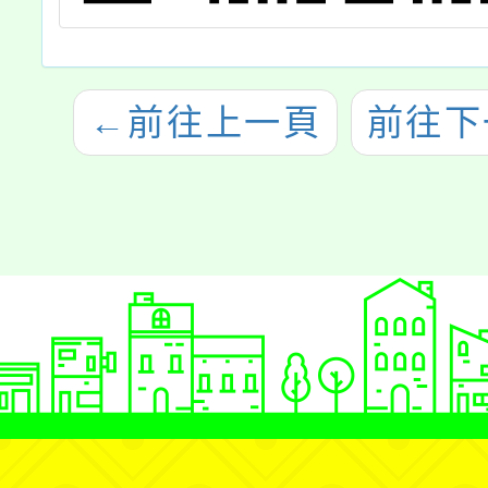
←
前往上一頁
前往下